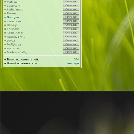
¤
mar7w7
¤
gastricurk
¤
katharineee
¤
Flower
¤
Володян
¤
mixailzaxa...
¤
Harveyr
¤
Louisoss
¤
Abbieutcher
¤
klassik21@...
¤
coyax
¤
MsRykova
¤
smmsmrtn
¤
MadelineSelby
¤
Всего пользователей:
564
¤
Новый пользователь:
teenage