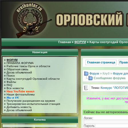
Главная
¤
ФОРУМ
¤
Карты охотугодий Орло
Навигация
¤
ФОРУМ
Главная страница
Прав
¤
ПРАВИЛА ФОРУМА
¤
Рабочие таксы Орла и области
¤
Обратная связь
¤
Доска объявлений
Форум
» Клуб »
Форум для
¤
Поиск
Сообщение форума
¤
Карты охотугодий Орловской области
¤
Файлы
¤
FAQ
Тема:
Конкурс "ЛОГОТИ
¤
Все новости
¤
Наш YouTube канал
¤
Наши фотоальбомы
¤
Мы в VK
Извините, у вас нет досту
¤
Получение разрешения на оружие
п
¤
Тренировочно-испытательная станция
¤
Добавить новость
¤
Доска объявлений
Сейчас вы не авторизованы
Логин:
Копилка
Пароль: