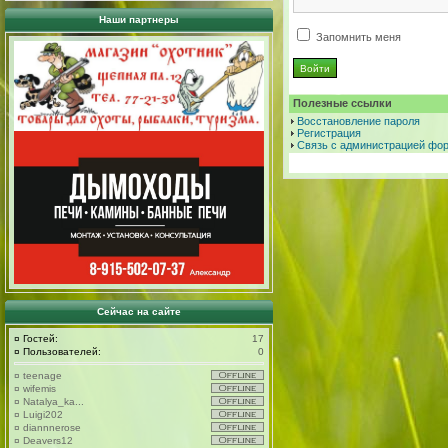
Наши партнеры
Запомнить меня
Полезные ссылки
Восстановление пароля
Регистрация
Связь с администрацией фо
Сейчас на сайте
¤
Гостей:
17
¤
Пользователей:
0
¤
teenage
¤
wifemis
¤
Natalya_ka...
¤
Luigi202
¤
diannnerose
¤
Deavers12