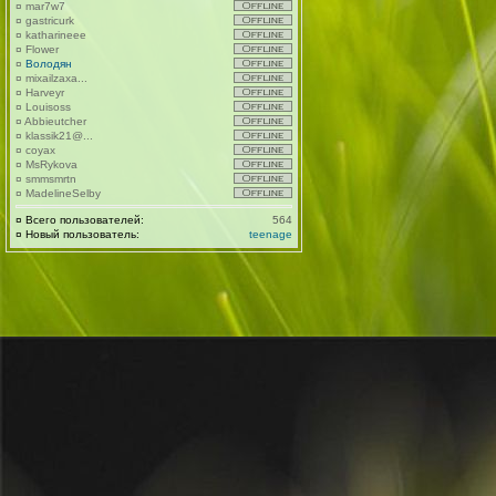
¤
mar7w7
¤
gastricurk
¤
katharineee
¤
Flower
¤
Володян
¤
mixailzaxa...
¤
Harveyr
¤
Louisoss
¤
Abbieutcher
¤
klassik21@...
¤
coyax
¤
MsRykova
¤
smmsmrtn
¤
MadelineSelby
¤
Всего пользователей:
564
¤
Новый пользователь:
teenage