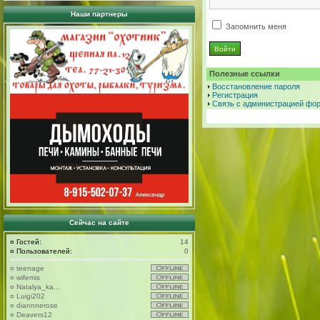
Наши партнеры
Запомнить меня
Полезные ссылки
Восстановление пароля
Регистрация
Связь с администрацией фо
Сейчас на сайте
¤
Гостей:
14
¤
Пользователей:
0
¤
teenage
¤
wifemis
¤
Natalya_ka...
¤
Luigi202
¤
diannnerose
¤
Deavers12