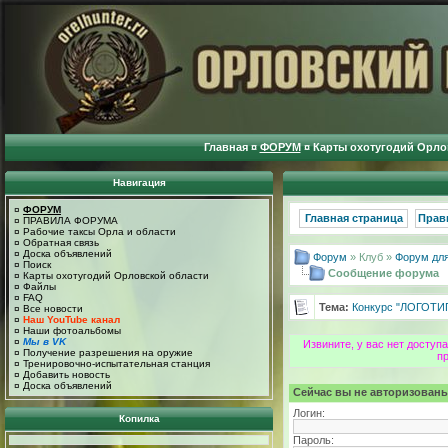
Главная
¤
ФОРУМ
¤
Карты охотугодий Орло
Навигация
¤
ФОРУМ
Главная страница
Прав
¤
ПРАВИЛА ФОРУМА
¤
Рабочие таксы Орла и области
¤
Обратная связь
¤
Доска объявлений
Форум
» Клуб »
Форум для
¤
Поиск
Сообщение форума
¤
Карты охотугодий Орловской области
¤
Файлы
¤
FAQ
Тема:
Конкурс "ЛОГОТИ
¤
Все новости
¤
Наш YouTube канал
¤
Наши фотоальбомы
¤
Мы в VK
Извините, у вас нет досту
¤
Получение разрешения на оружие
п
¤
Тренировочно-испытательная станция
¤
Добавить новость
¤
Доска объявлений
Сейчас вы не авторизованы
Логин:
Копилка
Пароль: