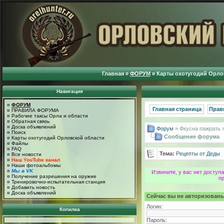
Главная
¤
ФОРУМ
¤
Карты охотугодий Орло
Навигация
¤
ФОРУМ
Главная страница
Прав
¤
ПРАВИЛА ФОРУМА
¤
Рабочие таксы Орла и области
¤
Обратная связь
¤
Доска объявлений
Форум
» Фкусна пажрать 
¤
Поиск
Сообщение форума
¤
Карты охотугодий Орловской области
¤
Файлы
¤
FAQ
Тема:
Рецепты от Деды
¤
Все новости
¤
Наш YouTube канал
¤
Наши фотоальбомы
¤
Мы в VK
Извините, у вас нет досту
¤
Получение разрешения на оружие
п
¤
Тренировочно-испытательная станция
¤
Добавить новость
¤
Доска объявлений
Сейчас вы не авторизованы
Логин:
Копилка
Пароль: