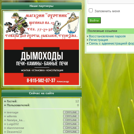
Наши партнеры
Запомнить меня
Полезные ссылки
Восстановление пароля
Регистрация
Связь с администрацией фо
Сейчас на сайте
¤
Гостей:
12
¤
Пользователей:
0
¤
teenage
¤
wifemis
¤
Natalya_ka...
¤
Luigi202
¤
diannnerose
¤
Deavers12