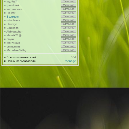
¤
mar7w7
¤
gastricurk
¤
katharineee
¤
Flower
¤
Володян
¤
mixailzaxa...
¤
Harveyr
¤
Louisoss
¤
Abbieutcher
¤
klassik21@...
¤
coyax
¤
MsRykova
¤
smmsmrtn
¤
MadelineSelby
¤
Всего пользователей:
564
¤
Новый пользователь:
teenage