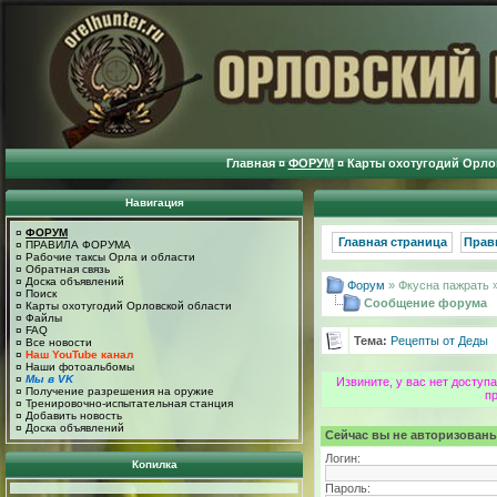
Главная
¤
ФОРУМ
¤
Карты охотугодий Орло
Навигация
¤
ФОРУМ
Главная страница
Прав
¤
ПРАВИЛА ФОРУМА
¤
Рабочие таксы Орла и области
¤
Обратная связь
¤
Доска объявлений
Форум
» Фкусна пажрать 
¤
Поиск
Сообщение форума
¤
Карты охотугодий Орловской области
¤
Файлы
¤
FAQ
Тема:
Рецепты от Деды
¤
Все новости
¤
Наш YouTube канал
¤
Наши фотоальбомы
¤
Мы в VK
Извините, у вас нет досту
¤
Получение разрешения на оружие
п
¤
Тренировочно-испытательная станция
¤
Добавить новость
¤
Доска объявлений
Сейчас вы не авторизованы
Логин:
Копилка
Пароль: