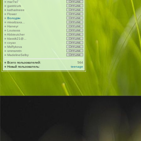
¤
mar7w7
¤
gastricurk
¤
katharineee
¤
Flower
¤
Володян
¤
mixailzaxa...
¤
Harveyr
¤
Louisoss
¤
Abbieutcher
¤
klassik21@...
¤
coyax
¤
MsRykova
¤
smmsmrtn
¤
MadelineSelby
¤
Всего пользователей:
564
¤
Новый пользователь:
teenage