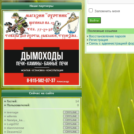
Наши партнеры
Запомнить меня
Полезные ссылки
Восстановление пароля
Регистрация
Связь с администрацией фо
Сейчас на сайте
¤
Гостей:
14
¤
Пользователей:
0
¤
teenage
¤
wifemis
¤
Natalya_ka...
¤
Luigi202
¤
diannnerose
¤
Deavers12