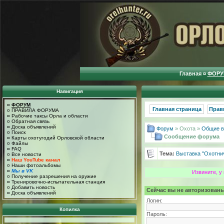
Главная
¤
ФОРУ
Навигация
¤
ФОРУМ
Главная страница
Прав
¤
ПРАВИЛА ФОРУМА
¤
Рабочие таксы Орла и области
¤
Обратная связь
¤
Доска объявлений
Форум
» Охота »
Общие в
¤
Поиск
Сообщение форума
¤
Карты охотугодий Орловской области
¤
Файлы
¤
FAQ
Тема:
Выставка "Охотни
¤
Все новости
¤
Наш YouTube канал
¤
Наши фотоальбомы
¤
Мы в VK
Извините, у
¤
Получение разрешения на оружие
¤
Тренировочно-испытательная станция
¤
Добавить новость
Сейчас вы не авторизованы
¤
Доска объявлений
Логин:
Копилка
Пароль: