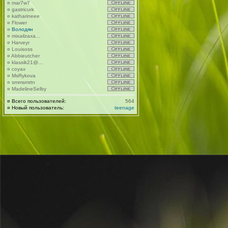
¤
mar7w7
¤
gastricurk
¤
katharineee
¤
Flower
¤
Володян
¤
mixailzaxa...
¤
Harveyr
¤
Louisoss
¤
Abbieutcher
¤
klassik21@...
¤
coyax
¤
MsRykova
¤
smmsmrtn
¤
MadelineSelby
¤
Всего пользователей:
564
¤
Новый пользователь:
teenage