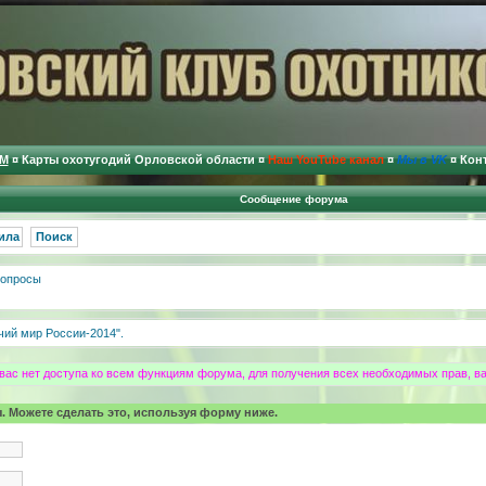
М
¤
Карты охотугодий Орловской области
¤
Наш YouTube канал
¤
Мы в VK
¤
Кон
Сообщение форума
ила
Поиск
опросы
чий мир России-2014".
 вас нет доступа ко всем функциям форума, для получения всех необходимых прав, в
. Можете сделать это, используя форму ниже.