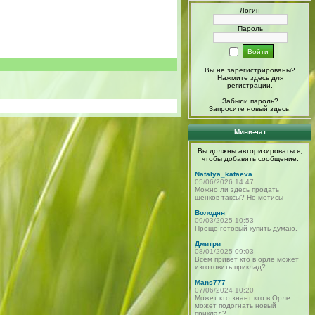
Логин
Пароль
Вы не зарегистрированы?
Нажмите здесь
для
регистрации.
Забыли пароль?
Запросите новый
здесь
.
Мини-чат
Вы должны авторизироваться,
чтобы добавить сообщение.
Natalya_kataeva
05/06/2026 14:47
Можно ли здесь продать
щенков таксы? Не метисы
Володян
09/03/2025 10:53
Проще готовый купить думаю.
Дмитри
08/01/2025 09:03
Всем привет кто в орле может
изготовить приклад?
Mans777
07/06/2024 10:20
Может кто знает кто в Орле
может подогнать новый
приклад?