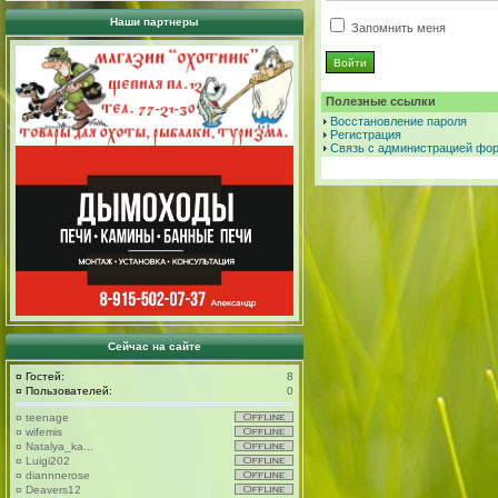
Наши партнеры
Запомнить меня
Полезные ссылки
Восстановление пароля
Регистрация
Связь с администрацией фо
Сейчас на сайте
¤
Гостей:
8
¤
Пользователей:
0
¤
teenage
¤
wifemis
¤
Natalya_ka...
¤
Luigi202
¤
diannnerose
¤
Deavers12