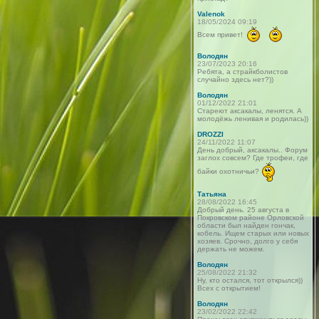
Valenok
18/05/2024 09:19
Всем привет!
Володян
23/07/2023 20:16
Ребята, а страйкболистов
случайно здесь нет?))
Володян
01/12/2022 21:01
Стареют аксакалы, ленятся. А
молодёжь ленивая и родилась))
DROZZI
24/11/2022 11:07
День добрый, аксакалы.. Форум
заглох совсем? Где трофеи, где
байки охотничьи?
Татьяна
28/08/2022 16:45
Добрый день. 25 августа в
Покровском районе Орловской
области был найден гончак,
кобель. Ищем старых или новых
хозяев. Срочно, долго у себя
держать не можем.
Володян
25/08/2022 21:32
Ну, кто остался, тот открылся))
Всех с открытием!
Володян
23/02/2022 22:42