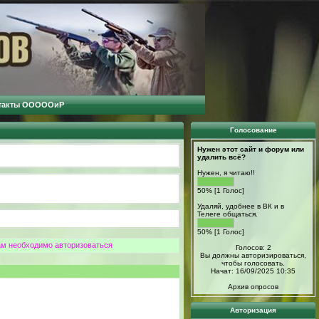
такты ОООООиР
Голосование
Нужен этот сайт и форум или
удалить всё?
Нужен, я читаю!!
50% [1 Голос]
Удаляй, удобнее в ВК и в
Телеге общаться.
50% [1 Голос]
ам необходимо авторизоваться
Голосов: 2
Вы должны авторизироваться,
чтобы голосовать.
Начат: 16/09/2025 10:35
Архив опросов
Авторизация