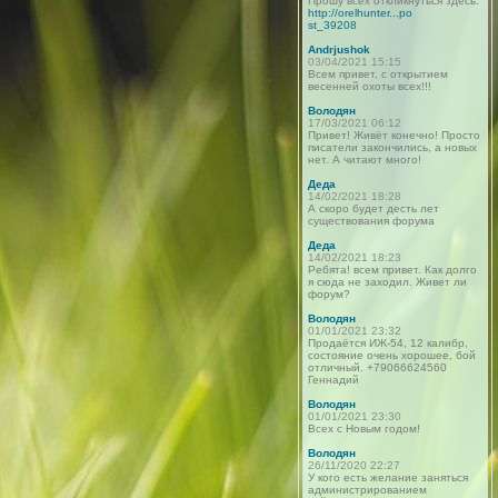
Прошу всех откликнуться здесь:
http://orelhunter...po
st_39208
Andrjushok
03/04/2021 15:15
Всем привет, с открытием
весенней охоты всех!!!
Володян
17/03/2021 06:12
Привет! Живёт конечно! Просто
писатели закончились, а новых
нет. А читают много!
Деда
14/02/2021 18:28
А скоро будет десть лет
существования форума
Деда
14/02/2021 18:23
Ребята! всем привет. Как долго
я сюда не заходил. Живет ли
форум?
Володян
01/01/2021 23:32
Продаётся ИЖ-54, 12 калибр,
состояние очень хорошее, бой
отличный. +79066624560
Геннадий
Володян
01/01/2021 23:30
Всех с Новым годом!
Володян
26/11/2020 22:27
У кого есть желание заняться
администрированием