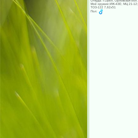
Откуда: г.Орел, Орловская обл.
Моё оружие:ИЖ-43Е; МЦ 21-12;
ТОЗ-122 7,62х51
Пол: