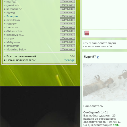
¤
mar7w7
¤
gastricurk
¤
katharineee
¤
Flower
¤
Володян
¤
mixailzaxa...
¤
Harveyr
¤
Louisoss
¤
Abbieutcher
¤
klassik21@...
¤
coyax
¤
MsRykova
Эти
1
пользователя(ей)
¤
smmsmrtn
сказали вам cпасибо:
¤
MadelineSelby
¤
Всего пользователей:
564
Evgen57
¤
Новый пользователь:
teenage
Пользователь
Сообщений:
1401
Вас поблагодарили: 25
раз(а) в 25 сообщениях
Зарегистрирован: 04.04.11
Со дня регистрации:
5603