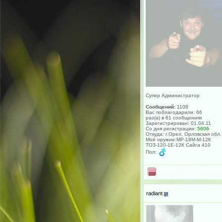
Супер Администратор
Сообщений:
1108
Вас поблагодарили: 66
раз(а) в 61 сообщениях
Зарегистрирован: 01.04.11
Со дня регистрации:
5606
Откуда: г.Орел, Орловская обл.
Моё оружие:МР-18М-М-12К
ТОЗ-120-1Е-12К Сайга 410
Пол:
radiant