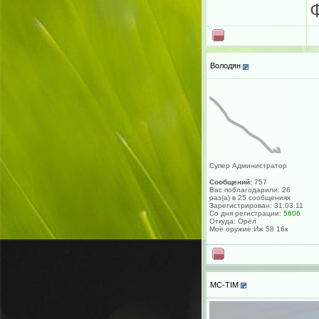
Володян
Супер Администратор
Сообщений:
757
Вас поблагодарили: 26
раз(а) в 25 сообщениях
Зарегистрирован: 31.03.11
Со дня регистрации:
5606
Откуда: Орёл
Моё оружие:Иж 58 16к
MC-TIM