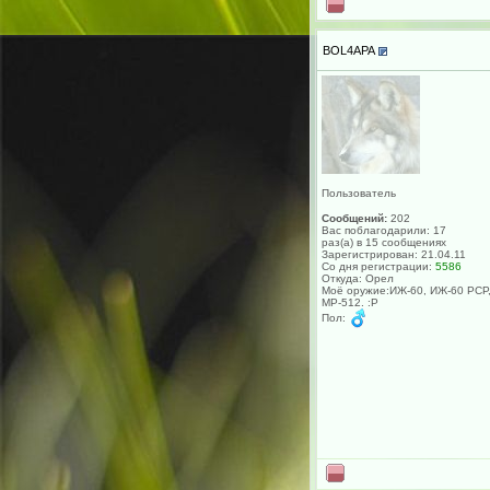
BOL4APA
Пользователь
Сообщений:
202
Вас поблагодарили: 17
раз(а) в 15 сообщениях
Зарегистрирован: 21.04.11
Со дня регистрации:
5586
Откуда: Орел
Моё оружие:ИЖ-60, ИЖ-60 РСР
МР-512. :P
Пол: