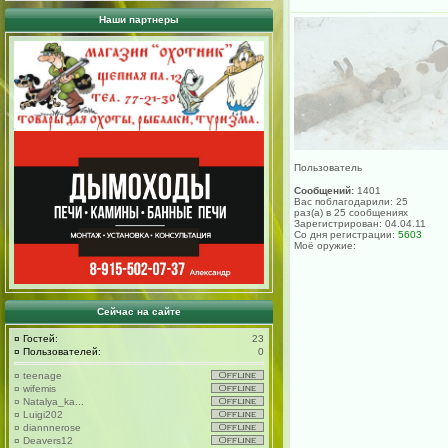
Наши партнеры
Пользователь
Сообщений:
1401
Вас поблагодарили: 25
раз(а) в 25 сообщениях
Зарегистрирован: 04.04.11
Со дня регистрации:
5603
Моё оружие:
Сейчас на сайте
¤
Гостей:
23
¤
Пользователей:
0
¤
teenage
¤
wifemis
¤
Natalya_ka...
¤
Luigi202
¤
diannnerose
¤
Deavers12