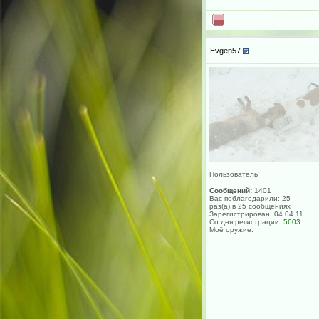
Evgen57
Пользователь
Сообщений:
1401
Вас поблагодарили: 25
раз(а) в 25 сообщениях
Зарегистрирован: 04.04.11
Со дня регистрации:
5603
Моё оружие: