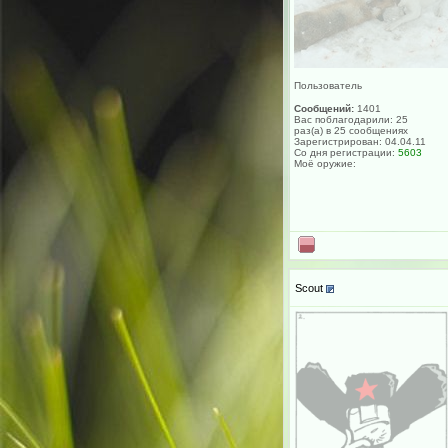
Пользователь
Сообщений:
1401
Вас поблагодарили: 25
раз(а) в 25 сообщениях
Зарегистрирован: 04.04.11
Со дня регистрации:
5603
Моё оружие:
Scout