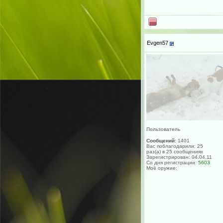
Evgen57
Пользователь
Сообщений:
1401
Вас поблагодарили: 25
раз(а) в 25 сообщениях
Зарегистрирован: 04.04.11
Со дня регистрации:
5603
Моё оружие: