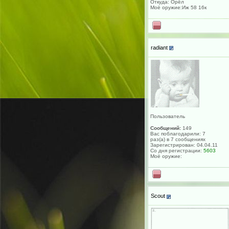
Откуда: Орёл
Моё оружие:Иж 58 16к
radiant
Пользователь
Сообщений:
149
Вас поблагодарили: 7
раз(а) в 7 сообщениях
Зарегистрирован: 04.04.11
Со дня регистрации:
5603
Моё оружие:
Scout