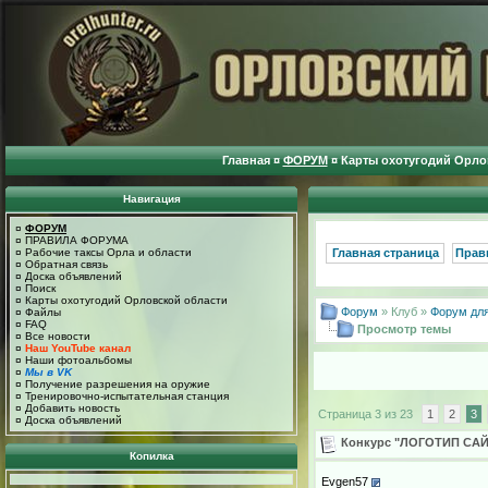
Главная
¤
ФОРУМ
¤
Карты охотугодий Орло
Навигация
¤
ФОРУМ
¤
ПРАВИЛА ФОРУМА
¤
Рабочие таксы Орла и области
Главная страница
Прав
¤
Обратная связь
¤
Доска объявлений
¤
Поиск
¤
Карты охотугодий Орловской области
Форум
» Клуб »
Форум для
¤
Файлы
¤
FAQ
Просмотр темы
¤
Все новости
¤
Наш YouTube канал
¤
Наши фотоальбомы
¤
Мы в VK
¤
Получение разрешения на оружие
¤
Тренировочно-испытательная станция
¤
Добавить новость
Страница 3 из 23
1
2
3
¤
Доска объявлений
Конкурс "ЛОГОТИП САЙ
Копилка
Evgen57