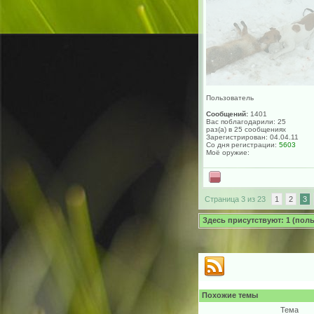
Пользователь
Сообщений:
1401
Вас поблагодарили: 25
раз(а) в 25 сообщениях
Зарегистрирован: 04.04.11
Со дня регистрации:
5603
Моё оружие:
Страница 3 из 23
1
2
3
Здесь присутствуют: 1 (польз
Похожие темы
Тема