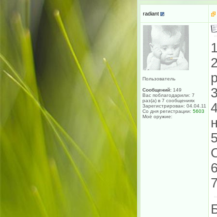
radiant
Пользователь
Сообщений:
149
Вас поблагодарили: 7
раз(а) в 7 сообщениях
Зарегистрирован: 04.04.11
Со дня регистрации:
5603
Моё оружие: