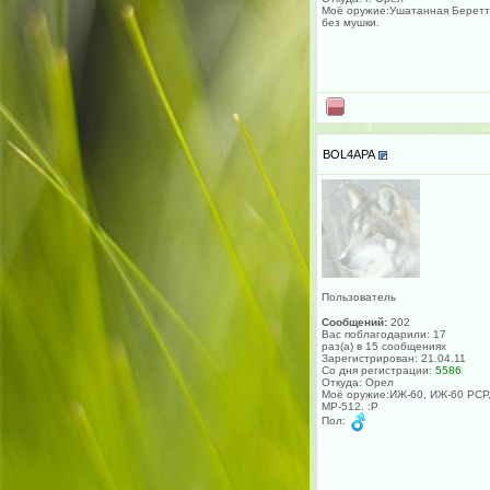
Моё оружие:Ушатанная Берет
без мушки.
BOL4APA
Пользователь
Сообщений:
202
Вас поблагодарили: 17
раз(а) в 15 сообщениях
Зарегистрирован: 21.04.11
Со дня регистрации:
5586
Откуда: Орел
Моё оружие:ИЖ-60, ИЖ-60 РСР
МР-512. :P
Пол: