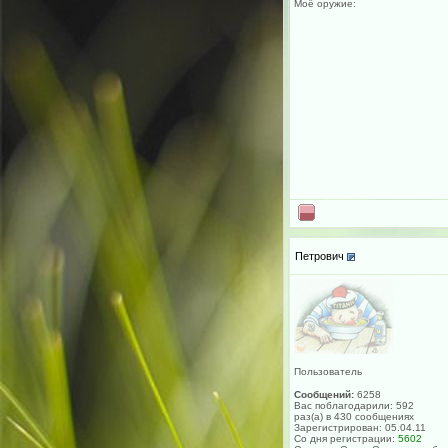
Моё оружие:
Петрович
Пользователь
Сообщений:
6258
Вас поблагодарили: 592
раз(а) в 430 сообщениях
Зарегистрирован: 05.04.11
Со дня регистрации:
5602