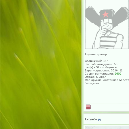
Администратор
Сообщений:
937
Вас поблагодарили: 55
раз(а) в 52 сообщениях
Зарегистрирован: 05.04.11
Со дня регистрации:
5602
Откуда: г. Орел
Моё оружие:Ушатанная Берет
без мушки.
Evgen57