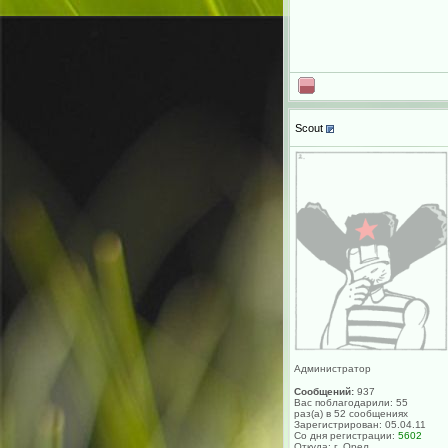
Scout
Администратор
Сообщений:
937
Вас поблагодарили: 55
раз(а) в 52 сообщениях
Зарегистрирован: 05.04.11
Со дня регистрации:
5602
Откуда: г. Орел