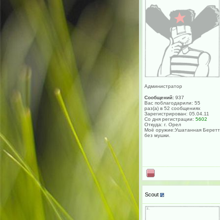
Администратор
Сообщений:
937
Вас поблагодарили: 55
раз(а) в 52 сообщениях
Зарегистрирован: 05.04.11
Со дня регистрации:
5602
Откуда: г. Орел
Моё оружие:Ушатанная Берет
без мушки.
Scout