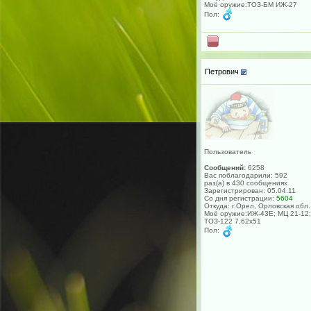
Моё оружие:ТОЗ-БМ ИЖ-27
Пол:
Петрович
Пользователь
Сообщений:
6258
Вас поблагодарили: 592
раз(а) в 430 сообщениях
Зарегистрирован: 05.04.11
Со дня регистрации:
5604
Откуда: г.Орел, Орловская обл.
Моё оружие:ИЖ-43Е; МЦ 21-12;
ТОЗ-122 7,62х51
Пол: