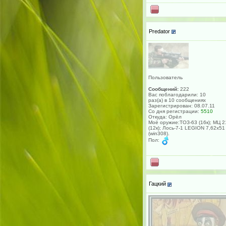
Predator
Пользователь
Сообщений:
222
Вас поблагодарили: 10
раз(а) в 10 сообщениях
Зарегистрирован: 08.07.11
Со дня регистрации:
5510
Откуда: Орёл
Моё оружие:ТОЗ-63 (16к); МЦ 2
(12к); Лось-7-1 LEGION 7,62х51
(win308).
Пол:
Гацкий