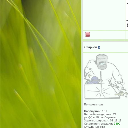
Сварной
Пользователь
Сообщений:
151
Вас поблагодарили: 21
раз(а) в 18 сообщениях
Зарегистрирован: 03.11.11
Со дня регистрации:
5392
Откуда: Москва