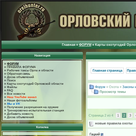
Главная
¤
ФОРУМ
¤
Карты охотугодий Орло
Навигация
¤
ФОРУМ
¤
ПРАВИЛА ФОРУМА
¤
Рабочие таксы Орла и области
Главная страница
Прав
¤
Обратная связь
¤
Доска объявлений
¤
Поиск
¤
Карты охотугодий Орловской области
Форум
» Охота »
Законы 
¤
Файлы
¤
FAQ
Просмотр темы
¤
Все новости
¤
Наш YouTube канал
¤
Наши фотоальбомы
¤
Мы в VK
¤
Получение разрешения на оружие
¤
Тренировочно-испытательная станция
¤
Добавить новость
Страница 2 из 4
1
2
3
¤
Доска объявлений
новые правила охоты
Копилка
Гацкий