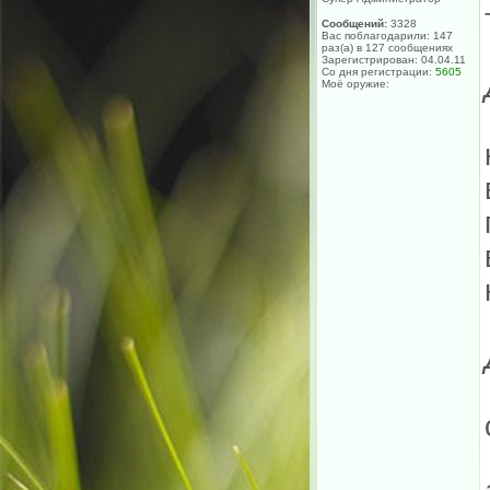
Сообщений:
3328
Вас поблагодарили: 147
раз(а) в 127 сообщениях
Зарегистрирован: 04.04.11
Со дня регистрации:
5605
Моё оружие: