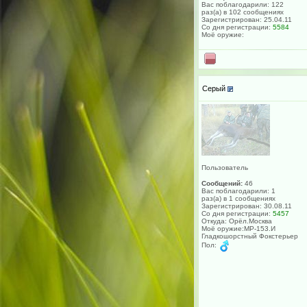
Вас поблагодарили: 122
раз(а) в 102 сообщениях
Зарегистрирован: 25.04.11
Со дня регистрации:
5584
Моё оружие:
Серый
Пользователь
Сообщений:
46
Вас поблагодарили: 1
раз(а) в 1 сообщениях
Зарегистрирован: 30.08.11
Со дня регистрации:
5457
Откуда: Орёл.Москва
Моё оружие:МР-153.И
Гладкошорстный Фокстерьер
Пол: