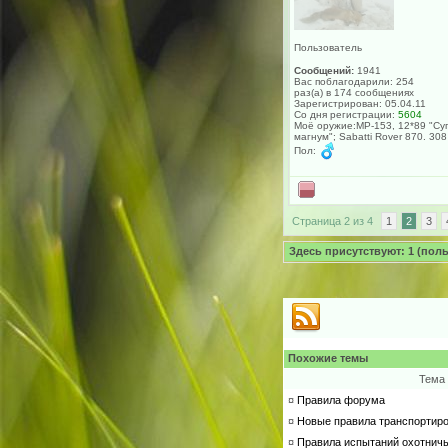
Пользователь
Сообщений:
1941
Вас поблагодарили: 254
раз(а) в 174 сообщениях
Зарегистрирован: 05.04.11
Со дня регистрации:
5604
Моё оружие:МР-153, 12*89 "Су
магнум"; Sabatti Rover 870. 308
Пол:
Страница 2 из 4
1
2
3
Здесь присутствуют: 1 (польз
Похожие темы
Тема
¤
Правила форума
¤
Новые правила транспортиров
¤
Правила испытаний охотничь