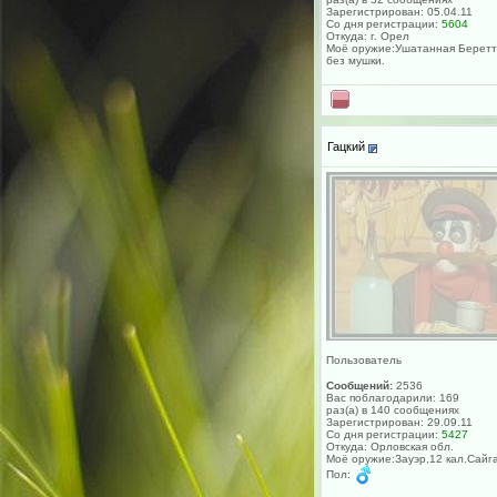
Зарегистрирован: 05.04.11
Со дня регистрации:
5604
Откуда: г. Орел
Моё оружие:Ушатанная Берет
без мушки.
Гацкий
Пользователь
Сообщений:
2536
Вас поблагодарили: 169
раз(а) в 140 сообщениях
Зарегистрирован: 29.09.11
Со дня регистрации:
5427
Откуда: Орловская обл.
Моё оружие:Зауэр,12 кал.Сайг
Пол: