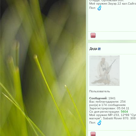
Откуда: Орловская обл.
Моё оружие:Зауэр,12 кал.Сайг
Пол:
Деда
Пользователь
Сообщений:
1941
Вас поблагодарили: 254
раз(а) в 174 сообщениях
Зарегистрирован: 05.04.11
Со дня регистрации:
5604
Моё оружие:МР-153, 12*89 "Су
магнум"; Sabatti Rover 870. 308
Пол: