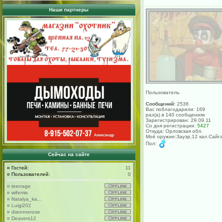
Наши партнеры
Пользователь
Сообщений:
2536
Вас поблагодарили: 169
раз(а) в 140 сообщениях
Зарегистрирован: 29.09.11
Со дня регистрации:
5427
Откуда: Орловская обл.
Моё оружие:Зауэр,12 кал.Сайг
Пол:
Сейчас на сайте
¤
Гостей:
11
¤
Пользователей:
0
¤
teenage
¤
wifemis
¤
Natalya_ka...
¤
Luigi202
¤
diannnerose
¤
Deavers12