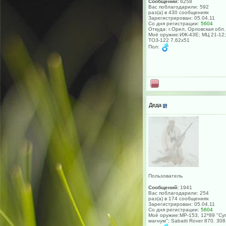
Сообщений:
6258
Вас поблагодарили: 592
раз(а) в 430 сообщениях
Зарегистрирован: 05.04.11
Со дня регистрации:
5604
Откуда: г.Орел, Орловская обл.
Моё оружие:ИЖ-43Е; МЦ 21-12;
ТОЗ-122 7,62х51
Пол:
Деда
Пользователь
Сообщений:
1941
Вас поблагодарили: 254
раз(а) в 174 сообщениях
Зарегистрирован: 05.04.11
Со дня регистрации:
5604
Моё оружие:МР-153, 12*89 "Су
магнум"; Sabatti Rover 870. 308