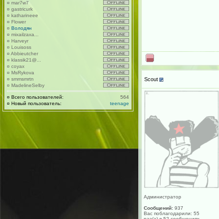
¤
mar7w7
¤
gastricurk
¤
katharineee
¤
Flower
¤
Володян
¤
mixailzaxa...
¤
Harveyr
¤
Louisoss
¤
Abbieutcher
¤
klassik21@...
¤
coyax
¤
MsRykova
Scout
¤
smmsmrtn
¤
MadelineSelby
¤
Всего пользователей:
564
¤
Новый пользователь:
teenage
Администратор
Сообщений:
937
Вас поблагодарили: 55
раз(а) в 52 сообщениях