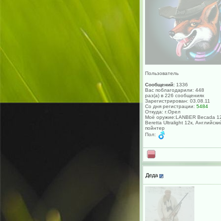
Пользователь
Сообщений:
1336
Вас поблагодарили: 448
раз(а) в 226 сообщениях
Зарегистрирован: 03.08.11
Со дня регистрации:
5484
Откуда: г.Орел
Моё оружие:LANBER Becada 12
Beretta Ultralight 12к, Английски
пойнтер
Пол:
Деда