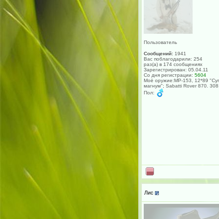
Пользователь
Сообщений:
1941
Вас поблагодарили: 254
раз(а) в 174 сообщениях
Зарегистрирован: 05.04.11
Со дня регистрации:
5604
Моё оружие:МР-153, 12*89 "Су
магнум"; Sabatti Rover 870. 308
Пол:
Лис