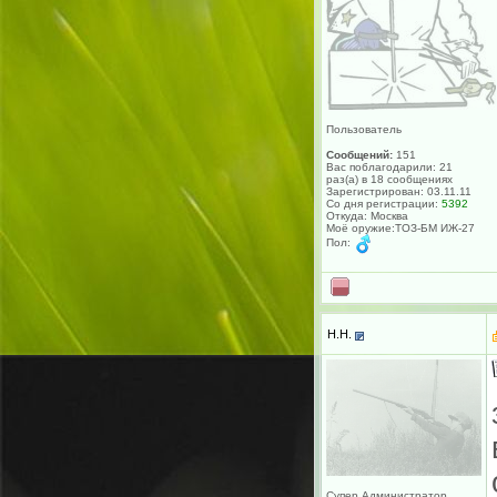
Пользователь
Сообщений:
151
Вас поблагодарили: 21
раз(а) в 18 сообщениях
Зарегистрирован: 03.11.11
Со дня регистрации:
5392
Откуда: Москва
Моё оружие:ТОЗ-БМ ИЖ-27
Пол:
H.H.
Супер Администратор