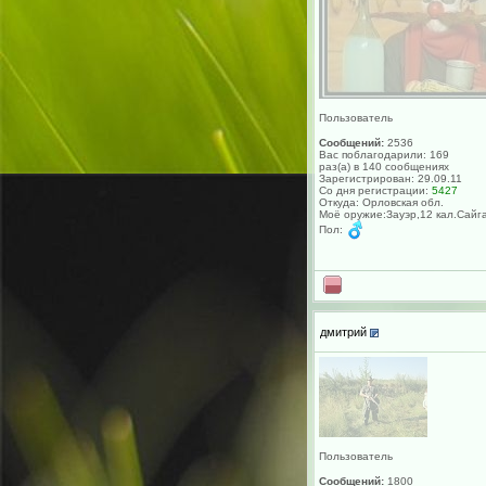
Пользователь
Сообщений:
2536
Вас поблагодарили: 169
раз(а) в 140 сообщениях
Зарегистрирован: 29.09.11
Со дня регистрации:
5427
Откуда: Орловская обл.
Моё оружие:Зауэр,12 кал.Сайг
Пол:
дмитрий
Пользователь
Сообщений:
1800