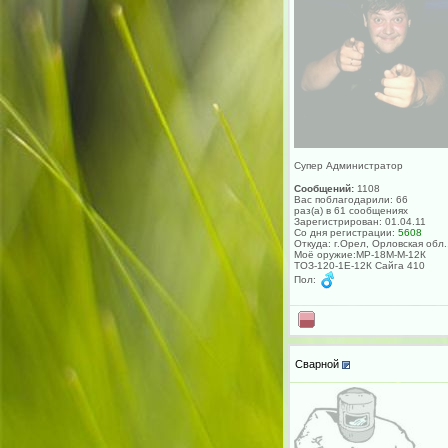
Супер Администратор
Сообщений:
1108
Вас поблагодарили: 66
раз(а) в 61 сообщениях
Зарегистрирован: 01.04.11
Со дня регистрации:
5608
Откуда: г.Орел, Орловская обл.
Моё оружие:МР-18М-М-12К
ТОЗ-120-1Е-12К Сайга 410
Пол:
Сварной