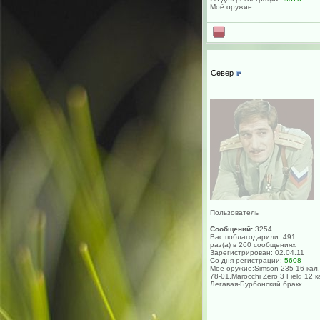
Моё оружие:
Север
Пользователь
Сообщений:
3254
Вас поблагодарили: 491
раз(а) в 260 сообщениях
Зарегистрирован: 02.04.11
Со дня регистрации:
5608
Моё оружие:Simson 235 16 кал.
78-01.Marocchi Zero 3 Field 12 к
Легавая-Бурбонский бракк.