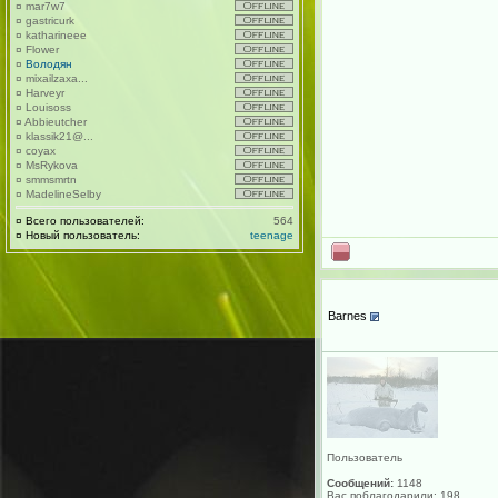
¤
mar7w7
¤
gastricurk
¤
katharineee
¤
Flower
¤
Володян
¤
mixailzaxa...
¤
Harveyr
¤
Louisoss
¤
Abbieutcher
¤
klassik21@...
¤
coyax
¤
MsRykova
¤
smmsmrtn
¤
MadelineSelby
¤
Всего пользователей:
564
¤
Новый пользователь:
teenage
Barnes
Пользователь
Сообщений:
1148
Вас поблагодарили: 198