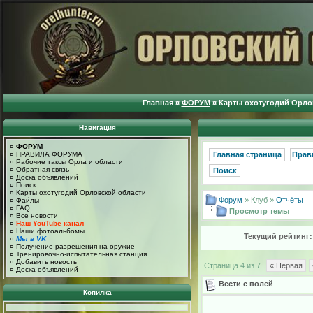
Главная
¤
ФОРУМ
¤
Карты охотугодий Орло
Навигация
¤
ФОРУМ
¤
ПРАВИЛА ФОРУМА
Главная страница
Прав
¤
Рабочие таксы Орла и области
¤
Обратная связь
Поиск
¤
Доска объявлений
¤
Поиск
¤
Карты охотугодий Орловской области
Форум
» Клуб »
Отчёты
¤
Файлы
¤
FAQ
Просмотр темы
¤
Все новости
¤
Наш YouTube канал
¤
Наши фотоальбомы
Текущий рейтинг
¤
Мы в VK
¤
Получение разрешения на оружие
¤
Тренировочно-испытательная станция
¤
Добавить новость
Страница 4 из 7
« Первая
¤
Доска объявлений
Вести с полей
Копилка