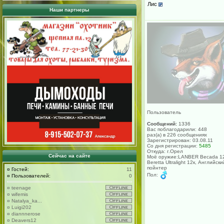
Лис
Наши партнеры
Пользователь
Сообщений:
1336
Вас поблагодарили: 448
раз(а) в 226 сообщениях
Зарегистрирован: 03.08.11
Со дня регистрации:
5485
Откуда: г.Орел
Сейчас на сайте
Моё оружие:LANBER Becada 12
Beretta Ultralight 12к, Английски
пойнтер
¤
Гостей:
11
Пол:
¤
Пользователей:
0
¤
teenage
¤
wifemis
¤
Natalya_ka...
¤
Luigi202
¤
diannnerose
¤
Deavers12