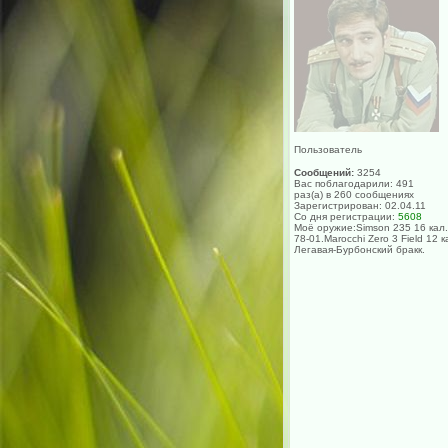
Пользователь
Сообщений:
3254
Вас поблагодарили: 491
раз(а) в 260 сообщениях
Зарегистрирован: 02.04.11
Со дня регистрации:
5608
Моё оружие:Simson 235 16 кал.
78-01.Marocchi Zero 3 Field 12 к
Легавая-Бурбонский бракк.