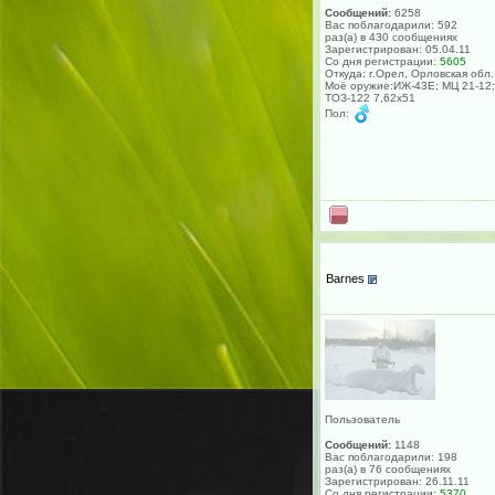
Сообщений:
6258
Вас поблагодарили: 592
раз(а) в 430 сообщениях
Зарегистрирован: 05.04.11
Со дня регистрации:
5605
Откуда: г.Орел, Орловская обл.
Моё оружие:ИЖ-43Е; МЦ 21-12;
ТОЗ-122 7,62х51
Пол:
Barnes
Пользователь
Сообщений:
1148
Вас поблагодарили: 198
раз(а) в 76 сообщениях
Зарегистрирован: 26.11.11
Со дня регистрации:
5370