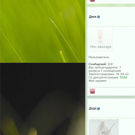
Джек
Пользователь
Сообщений:
110
Вас поблагодарили: 7
раз(а) в 7 сообщениях
Зарегистрирован: 31.03.12
Со дня регистрации:
5244
Моё оружие:
Деда