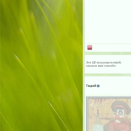
Эти
13
пользователя(ей)
сказали вам cпасибо:
Гацкий