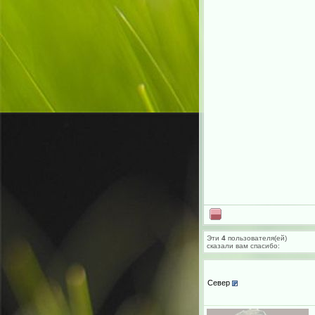
Эти
4
пользователя(ей)
сказали вам cпасибо:
Север