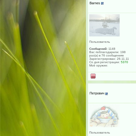
Barnes
Пользователь
Сообщений:
1148
Вас поблагодарили: 198
раз(а) в 76 сообщениях
Зарегистрирован: 26.11.11
Со дня регистрации:
5370
Моё оружие:
Петрович
Пользователь