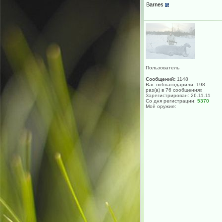
Barnes
Пользователь
Сообщений:
1148
Вас поблагодарили: 198
раз(а) в 76 сообщениях
Зарегистрирован: 26.11.11
Со дня регистрации:
5370
Моё оружие: