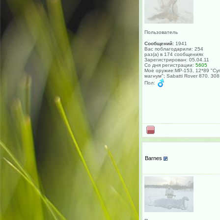
Пользователь
Сообщений:
1941
Вас поблагодарили: 254
раз(а) в 174 сообщениях
Зарегистрирован: 05.04.11
Со дня регистрации:
5605
Моё оружие:МР-153, 12*89 "Су
магнум"; Sabatti Rover 870. 308
Пол:
Barnes