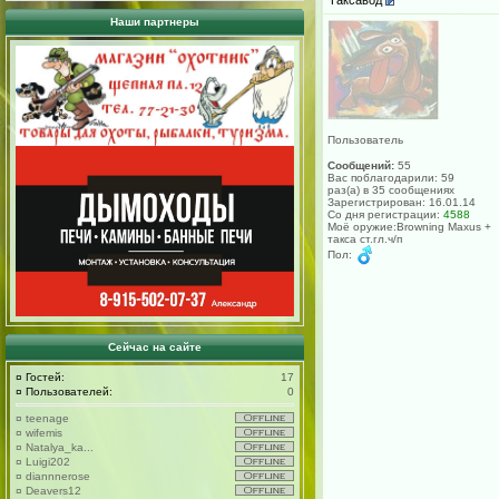
Наши партнеры
Пользователь
Сообщений:
55
Вас поблагодарили: 59
раз(а) в 35 сообщениях
Зарегистрирован: 16.01.14
Со дня регистрации:
4588
Моё оружие:Browning Maxus +
такса ст.гл.ч/п
Пол:
Сейчас на сайте
¤
Гостей:
17
¤
Пользователей:
0
¤
teenage
¤
wifemis
¤
Natalya_ka...
¤
Luigi202
¤
diannnerose
¤
Deavers12