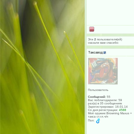
Эти
2
пользователя(ей)
сказали вам cпасибо:
Таксавод
Пользователь
Сообщений:
55
Вас поблагодарили: 59
раз(а) в 35 сообщениях
Зарегистрирован: 16.01.14
Со дня регистрации:
4588
Моё оружие:Browning Maxus +
такса ст.гл.ч/п
Пол: