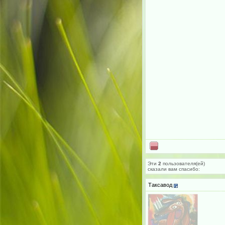
Эти
2
пользователя(ей)
сказали вам cпасибо:
Таксавод