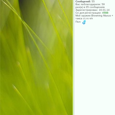
Сообщений:
55
Вас поблагодарили: 59
раз(а) в 35 сообщениях
Зарегистрирован: 16.01.14
Со дня регистрации:
4588
Моё оружие:Browning Maxus +
такса ст.гл.ч/п
Пол: