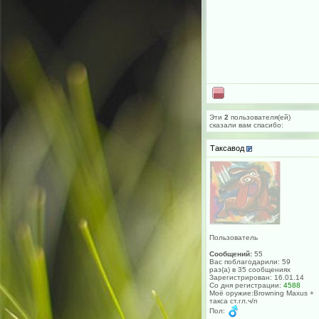
Эти
2
пользователя(ей)
сказали вам cпасибо:
Таксавод
Пользователь
Сообщений:
55
Вас поблагодарили: 59
раз(а) в 35 сообщениях
Зарегистрирован: 16.01.14
Со дня регистрации:
4588
Моё оружие:Browning Maxus +
такса ст.гл.ч/п
Пол: