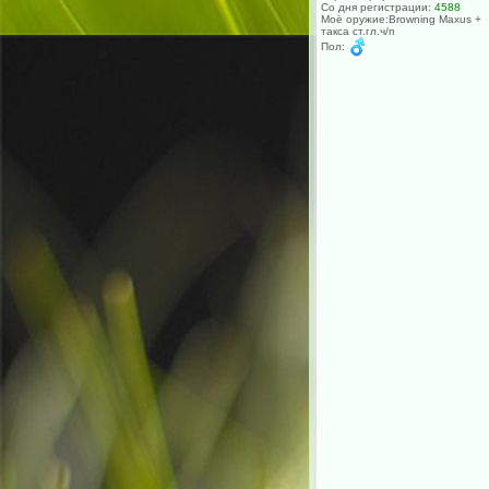
Со дня регистрации:
4588
Моё оружие:Browning Maxus +
такса ст.гл.ч/п
Пол: