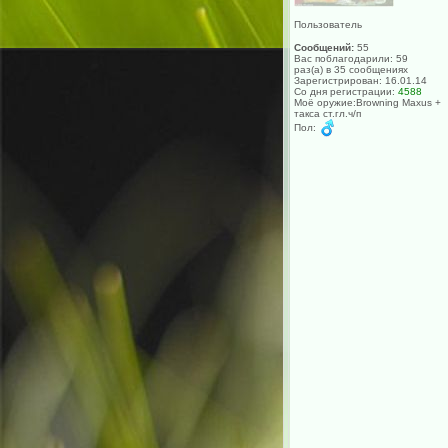
Пользователь
Сообщений:
55
Вас поблагодарили: 59
раз(а) в 35 сообщениях
Зарегистрирован: 16.01.14
Со дня регистрации:
4588
Моё оружие:Browning Maxus +
такса ст.гл.ч/п
Пол: