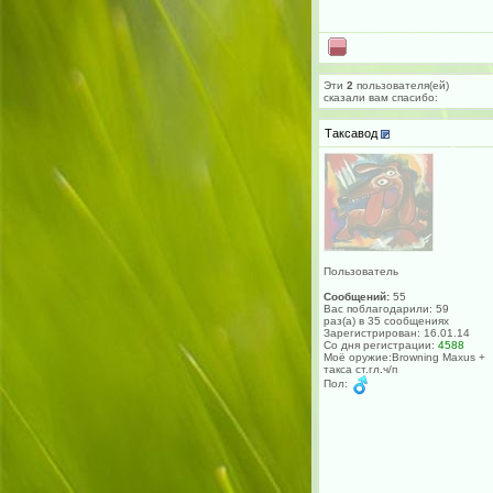
Эти
2
пользователя(ей)
сказали вам cпасибо:
Таксавод
Пользователь
Сообщений:
55
Вас поблагодарили: 59
раз(а) в 35 сообщениях
Зарегистрирован: 16.01.14
Со дня регистрации:
4588
Моё оружие:Browning Maxus +
такса ст.гл.ч/п
Пол: