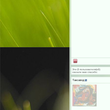
Эти
2
пользователя(ей)
сказали вам cпасибо:
Таксавод