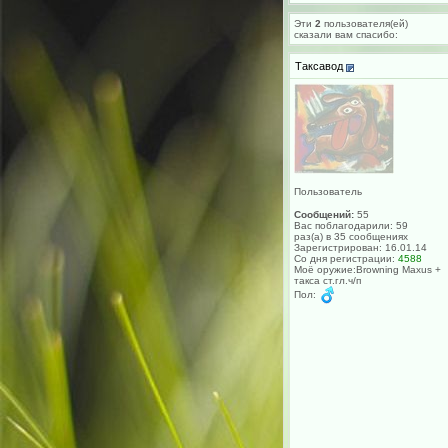
Эти
2
пользователя(ей)
сказали вам cпасибо:
Таксавод
Пользователь
Сообщений:
55
Вас поблагодарили: 59
раз(а) в 35 сообщениях
Зарегистрирован: 16.01.14
Со дня регистрации:
4588
Моё оружие:Browning Maxus +
такса ст.гл.ч/п
Пол: