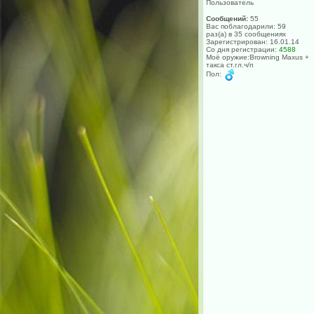
Пользователь
Сообщений:
55
Вас поблагодарили: 59
раз(а) в 35 сообщениях
Зарегистрирован: 16.01.14
Со дня регистрации:
4588
Моё оружие:Browning Maxus +
такса ст.гл.ч/п
Пол: