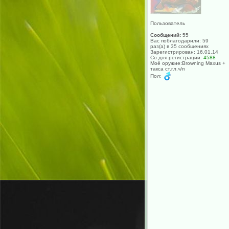
Пользователь
Сообщений:
55
Вас поблагодарили: 59
раз(а) в 35 сообщениях
Зарегистрирован: 16.01.14
Со дня регистрации:
4588
Моё оружие:Browning Maxus +
такса ст.гл.ч/п
Пол: