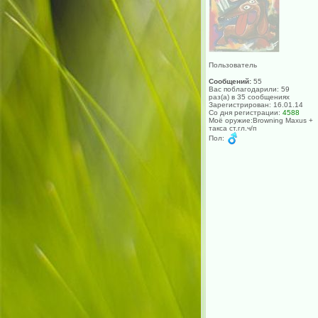
Пользователь
Сообщений:
55
Вас поблагодарили: 59
раз(а) в 35 сообщениях
Зарегистрирован: 16.01.14
Со дня регистрации:
4588
Моё оружие:Browning Maxus +
такса ст.гл.ч/п
Пол: