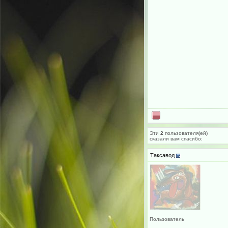
Эти
2
пользователя(ей)
сказали вам cпасибо:
Таксавод
Пользователь