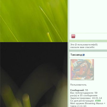
Эти
2
пользователя(ей)
сказали вам cпасибо:
Таксавод
Пользователь
Сообщений:
55
Вас поблагодарили: 59
раз(а) в 35 сообщениях
Зарегистрирован: 16.01.14
Со дня регистрации:
4588
Моё оружие:Browning Maxus +
такса ст.гл.ч/п