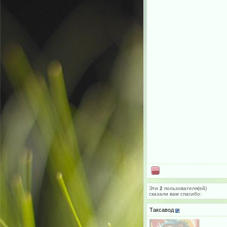
Эти
2
пользователя(ей)
сказали вам cпасибо:
Таксавод