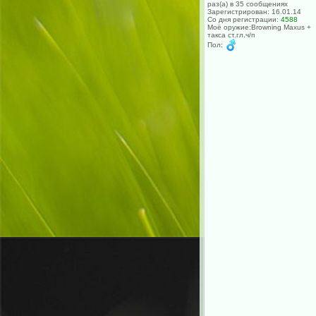
раз(а) в 35 сообщениях
Зарегистрирован: 16.01.14
Со дня регистрации:
4588
Моё оружие:Browning Maxus +
такса ст.гл.ч/п
Пол: