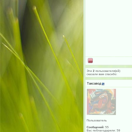
Эти
2
пользователя(ей)
сказали вам cпасибо:
Таксавод
Пользователь
Сообщений:
55
Вас поблагодарили: 59