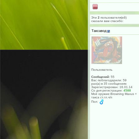
Эти
2
пользователя(ей)
сказали вам cпасибо:
Таксавод
Пользователь
Сообщений:
55
Вас поблагодарили: 59
раз(а) в 35 сообщениях
Зарегистрирован: 16.01.14
Со дня регистрации:
4588
Моё оружие:Browning Maxus +
такса ст.гл.ч/п
Пол: