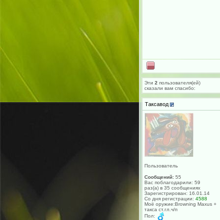
Эти
2
пользователя(ей)
сказали вам cпасибо:
Таксавод
Пользователь
Сообщений:
55
Вас поблагодарили: 59
раз(а) в 35 сообщениях
Зарегистрирован: 16.01.14
Со дня регистрации:
4588
Моё оружие:Browning Maxus +
такса ст.гл.ч/п
Пол: