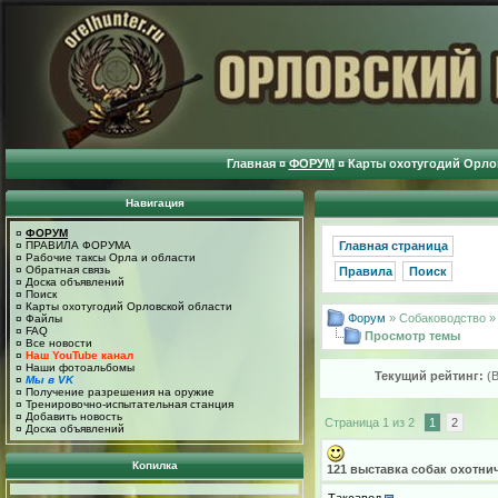
Главная
¤
ФОРУМ
¤
Карты охотугодий Орло
Навигация
¤
ФОРУМ
¤
ПРАВИЛА ФОРУМА
Главная страница
¤
Рабочие таксы Орла и области
¤
Обратная связь
Правила
Поиск
¤
Доска объявлений
¤
Поиск
¤
Карты охотугодий Орловской области
Форум
» Собаководство 
¤
Файлы
¤
FAQ
Просмотр темы
¤
Все новости
¤
Наш YouTube канал
¤
Наши фотоальбомы
Текущий рейтинг:
(
¤
Мы в VK
¤
Получение разрешения на оружие
¤
Тренировочно-испытательная станция
¤
Добавить новость
Страница 1 из 2
1
2
¤
Доска объявлений
Копилка
121 выставка собак охотн
Таксавод