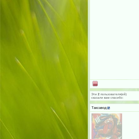
Эти
2
пользователя(ей)
сказали вам cпасибо:
Таксавод