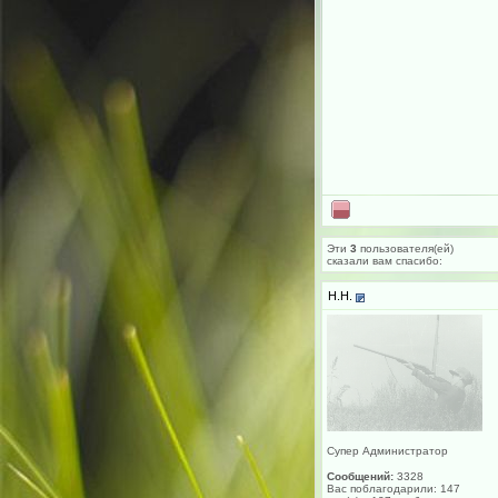
Эти
3
пользователя(ей)
сказали вам cпасибо:
H.H.
Супер Администратор
Сообщений:
3328
Вас поблагодарили: 147