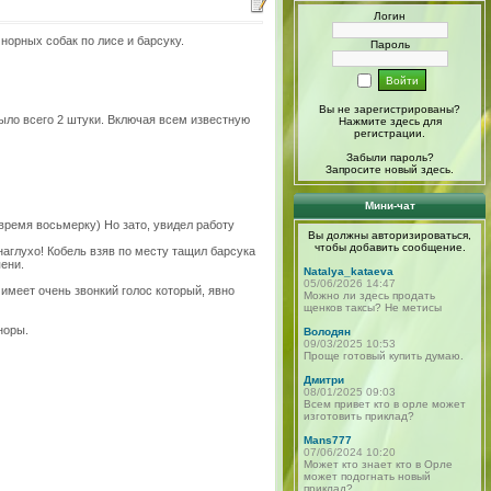
Логин
норных собак по лисе и барсуку.
Пароль
Вы не зарегистрированы?
ыло всего 2 штуки. Включая всем известную
Нажмите здесь
для
регистрации.
Забыли пароль?
Запросите новый
здесь
.
Мини-чат
время восьмерку) Но зато, увидел работу
Вы должны авторизироваться,
чтобы добавить сообщение.
наглухо! Кобель взяв по месту тащил барсука
ени.
Natalya_kataeva
05/06/2026 14:47
 имеет очень звонкий голос который, явно
Можно ли здесь продать
щенков таксы? Не метисы
норы.
Володян
09/03/2025 10:53
Проще готовый купить думаю.
Дмитри
08/01/2025 09:03
Всем привет кто в орле может
изготовить приклад?
Mans777
07/06/2024 10:20
Может кто знает кто в Орле
может подогнать новый
приклад?