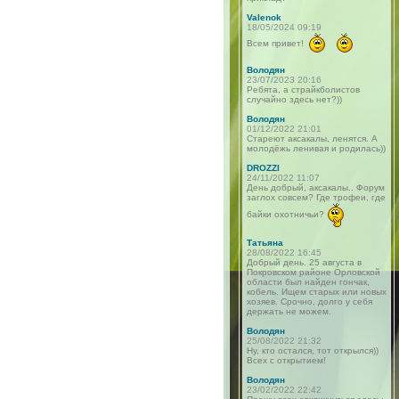
Valenok
18/05/2024 09:19
Всем привет!
Володян
23/07/2023 20:16
Ребята, а страйкболистов
случайно здесь нет?))
Володян
01/12/2022 21:01
Стареют аксакалы, ленятся. А
молодёжь ленивая и родилась))
DROZZI
24/11/2022 11:07
День добрый, аксакалы.. Форум
заглох совсем? Где трофеи, где
байки охотничьи?
Татьяна
28/08/2022 16:45
Добрый день. 25 августа в
Покровском районе Орловской
области был найден гончак,
кобель. Ищем старых или новых
хозяев. Срочно, долго у себя
держать не можем.
Володян
25/08/2022 21:32
Ну, кто остался, тот открылся))
Всех с открытием!
Володян
23/02/2022 22:42