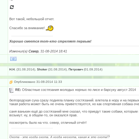
Вот такой, небольшой отчет.
Спасибо за внимание!
Хорошо смеется тот-кто стреляет первым!
Изменил(а)
Север
, 31-08-2014 18:41
H.H.
(31.08.2014),
Shoker
(31.08.2014),
Петрович
(01.09.2014)
Опубликовано 31-08-2014 11:33
RE:
Областные состязания молодых норных по лисе и барсуку август 2014
белгородская сука сразу подняла планку состязаний. влетела в нору и на первых
такая работа может быть не очень приветствуется, но как спортивная собака оче
саня ванькин ещё до состязаний мне сказал, что приедут такие собаки, которым 
возьмут. ну, в общем-то, он оказался прав.
посмотреть было на что. север, отличный отчёт!
______________________________________________________
Охота - это когда охота. А когда неохота, какая ж это охота!?