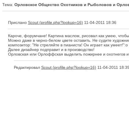
Тема:
Орловское Общество Охотников и Рыболовов и Орлов
Прислано
Scout
11-04-2011 18:36
Кароче, форумчане! Картина маслом, рисовал как умею, чтобы
Можно даже в черно-белом цвете оставить. Не судите художника
композитор: "Не стреляйте в пианиста! Он играет как умеет!":o
Далее дизайнер подправит и в производство!
Орловская или Орлоффская выделить пожирнее и охотнегов и 
Редактировал
Scout
11-04-2011 18:3