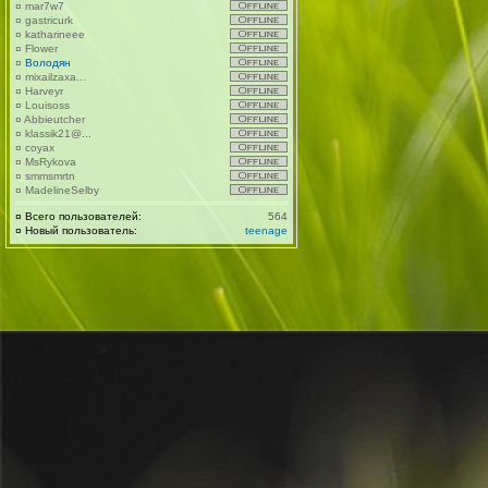
¤
mar7w7
¤
gastricurk
¤
katharineee
¤
Flower
¤
Володян
¤
mixailzaxa...
¤
Harveyr
¤
Louisoss
¤
Abbieutcher
¤
klassik21@...
¤
coyax
¤
MsRykova
¤
smmsmrtn
¤
MadelineSelby
¤
Всего пользователей:
564
¤
Новый пользователь:
teenage