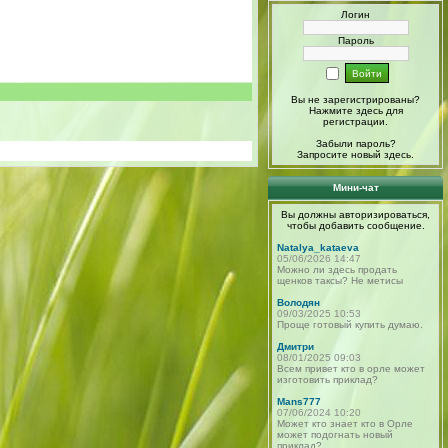
Логин
Пароль
Вы не зарегистрированы?
Нажмите здесь
для
регистрации.
Забыли пароль?
Запросите новый
здесь
.
Мини-чат
Вы должны авторизироваться,
чтобы добавить сообщение.
Natalya_kataeva
05/06/2026 14:47
Можно ли здесь продать
щенков таксы? Не метисы
Володян
09/03/2025 10:53
Проще готовый купить думаю.
Дмитри
08/01/2025 09:03
Всем привет кто в орле может
изготовить приклад?
Mans777
07/06/2024 10:20
Может кто знает кто в Орле
может подогнать новый
приклад?