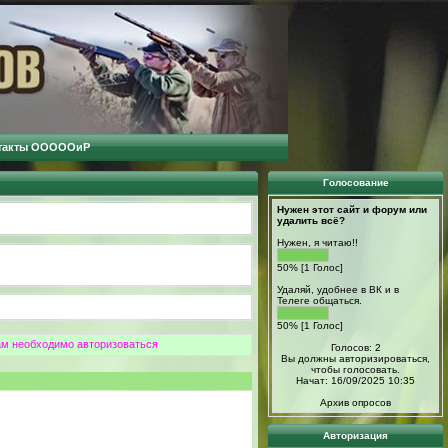
такты ОООООиР
Голосование
Нужен этот сайт и форум или
удалить всё?
Нужен, я читаю!!
50% [1 Голос]
Удаляй, удобнее в ВК и в
Телеге общаться.
50% [1 Голос]
ам необходимо авторизоваться
Голосов: 2
Вы должны авторизироваться,
чтобы голосовать.
Начат: 16/09/2025 10:35
Архив опросов
Авторизация