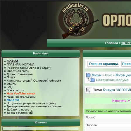
Главная
¤
ФОРУ
Навигация
¤
ФОРУМ
Главная страница
Прав
¤
ПРАВИЛА ФОРУМА
¤
Рабочие таксы Орла и области
¤
Обратная связь
¤
Доска объявлений
Форум
» Клуб »
Форум для
¤
Поиск
Сообщение форума
¤
Карты охотугодий Орловской области
¤
Файлы
¤
FAQ
Тема:
Конкурс "ЛОГОТИ
¤
Все новости
¤
Наш YouTube канал
¤
Наши фотоальбомы
¤
Мы в VK
Извините, у
¤
Получение разрешения на оружие
¤
Тренировочно-испытательная станция
¤
Добавить новость
Сейчас вы не авторизованы
¤
Доска объявлений
Логин:
Копилка
Пароль: