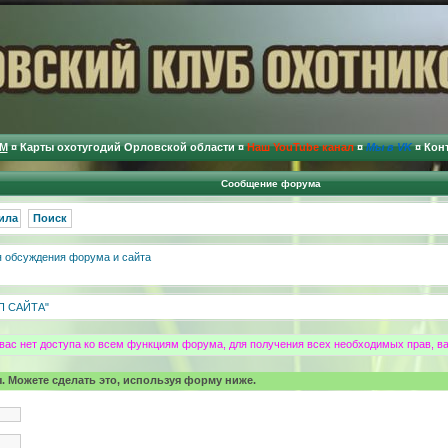
М
¤
Карты охотугодий Орловской области
¤
Наш YouTube канал
¤
Мы в VK
¤
Кон
Сообщение форума
ила
Поиск
 обсуждения форума и сайта
П САЙТА"
 вас нет доступа ко всем функциям форума, для получения всех необходимых прав, в
. Можете сделать это, используя форму ниже.