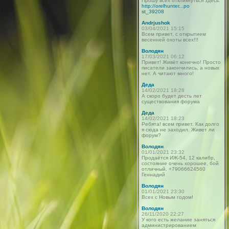
Прошу всех откликнуться здесь:
http://orelhunter...po
st_39208
Andrjushok
03/04/2021 15:15
Всем привет, с открытием
весенней охоты всех!!!
Володян
17/03/2021 06:12
Привет! Живёт конечно! Просто
писатели закончились, а новых
нет. А читают много!
Деда
14/02/2021 18:28
А скоро будет десть лет
существования форума
Деда
14/02/2021 18:23
Ребята! всем привет. Как долго
я сюда не заходил. Живет ли
форум?
Володян
01/01/2021 23:32
Продаётся ИЖ-54, 12 калибр,
состояние очень хорошее, бой
отличный. +79066624560
Геннадий
Володян
01/01/2021 23:30
Всех с Новым годом!
Володян
26/11/2020 22:27
У кого есть желание заняться
администрированием