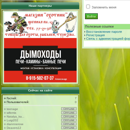
Наши партнеры
Запомнить меня
Полезные ссылки
Восстановление пароля
Регистрация
Связь с администрацией фо
Сейчас на сайте
¤
Гостей:
7
¤
Пользователей:
0
¤
teenage
¤
wifemis
¤
Natalya_ka...
¤
Luigi202
¤
diannnerose
¤
Deavers12