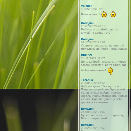
Valenok
18/05/2024 09:19
Всем привет!
Володян
23/07/2023 20:16
Ребята, а страйкболистов
случайно здесь нет?))
Володян
01/12/2022 21:01
Стареют аксакалы, ленятся. А
молодёжь ленивая и родилась))
DROZZI
24/11/2022 11:07
День добрый, аксакалы.. Форум
заглох совсем? Где трофеи, где
байки охотничьи?
Татьяна
28/08/2022 16:45
Добрый день. 25 августа в
Покровском районе Орловской
области был найден гончак,
кобель. Ищем старых или новых
хозяев. Срочно, долго у себя
держать не можем.
Володян
25/08/2022 21:32
Ну, кто остался, тот открылся))
Всех с открытием!
Володян
23/02/2022 22:42