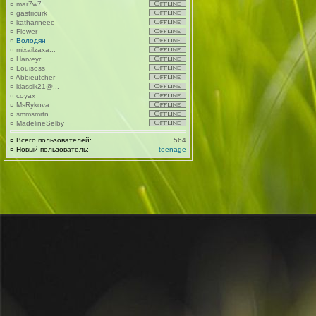
¤
mar7w7
¤
gastricurk
¤
katharineee
¤
Flower
¤
Володян
¤
mixailzaxa...
¤
Harveyr
¤
Louisoss
¤
Abbieutcher
¤
klassik21@...
¤
coyax
¤
MsRykova
¤
smmsmrtn
¤
MadelineSelby
¤
Всего пользователей:
564
¤
Новый пользователь:
teenage