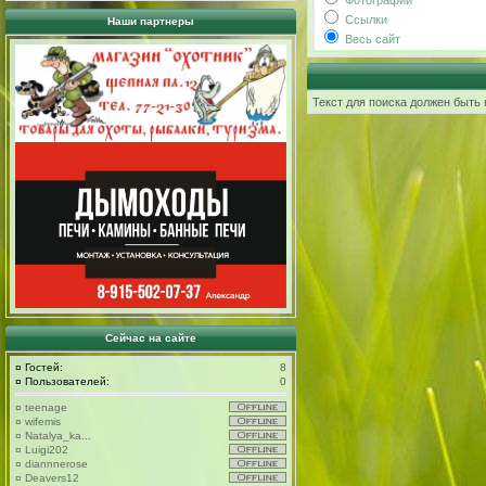
Фотографии
Ссылки
Наши партнеры
Весь сайт
Текст для поиска должен быть 
Сейчас на сайте
¤
Гостей:
8
¤
Пользователей:
0
¤
teenage
¤
wifemis
¤
Natalya_ka...
¤
Luigi202
¤
diannnerose
¤
Deavers12