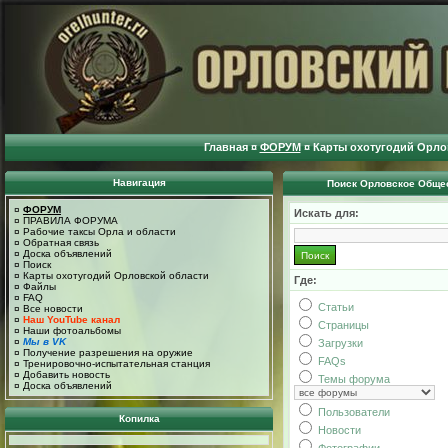
Главная
¤
ФОРУМ
¤
Карты охотугодий Орло
Навигация
Поиск Орловское Общес
¤
ФОРУМ
Искать для:
¤
ПРАВИЛА ФОРУМА
¤
Рабочие таксы Орла и области
¤
Обратная связь
¤
Доска объявлений
¤
Поиск
¤
Карты охотугодий Орловской области
Где:
¤
Файлы
¤
FAQ
Статьи
¤
Все новости
¤
Наш YouTube канал
Страницы
¤
Наши фотоальбомы
¤
Мы в VK
Загрузки
¤
Получение разрешения на оружие
FAQs
¤
Тренировочно-испытательная станция
¤
Добавить новость
Темы форума
¤
Доска объявлений
Пользователи
Копилка
Новости