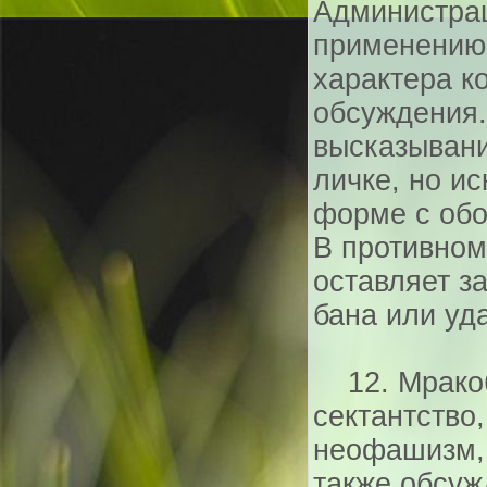
Администрац
применению
характера к
обсуждения.
высказывани
личке, но и
форме с обо
В противном
оставляет з
бана или уд
12. Мракоб
сектантство
неофашизм, 
также обсуж