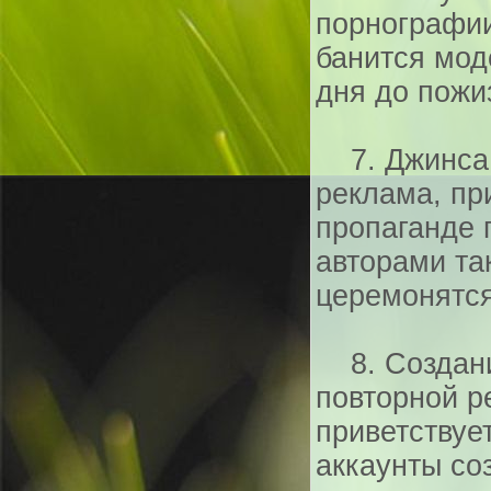
порнографии
банится мод
дня до пожи
7. Джинса, 
реклама, пр
пропаганде 
авторами та
церемонятся
8. Создани
повторной р
приветствует
аккаунты со