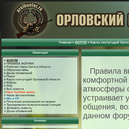
Главная
¤
ФОРУМ
¤
Карты охотугодий Орло
Навигация
¤
ФОРУМ
¤
ПРАВИЛА ФОРУМА
¤
Рабочие таксы Орла и области
Правила вв
¤
Обратная связь
¤
Доска объявлений
¤
Поиск
комфортной 
¤
Карты охотугодий Орловской области
¤
Файлы
¤
FAQ
атмосферы 
¤
Все новости
¤
Наш YouTube канал
¤
Наши фотоальбомы
устраивает 
¤
Мы в VK
¤
Получение разрешения на оружие
общения, во
¤
Тренировочно-испытательная станция
¤
Добавить новость
¤
Доска объявлений
данном фор
Копилка