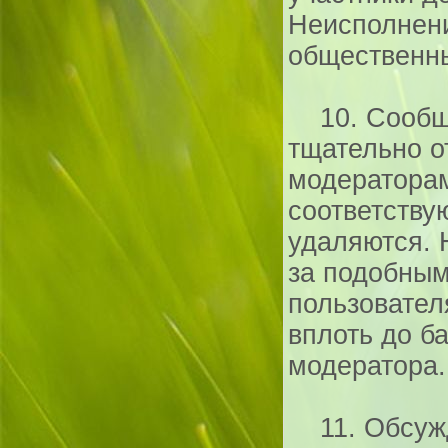
Неисполнен
общественн
10. Сообще
тщательно 
модератора
соответству
удаляются. 
за подобны
пользовател
вплоть до б
модератора.
11. Обсужд