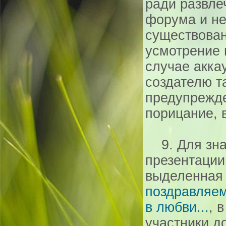
ради развле
форума и не
существован
усмотрение 
случае акка
создателю т
предупрежд
порицание, 
9. Для зна
презентации
выделенная
поздравляем
в любви...
, 
участники д