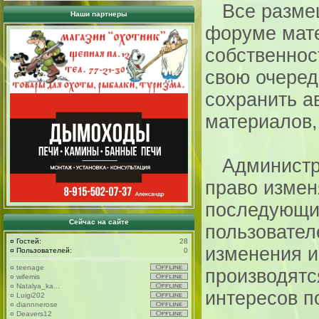
Все размещ
Наши партнеры
форуме мат
собственност
свою очередь
сохранить а
материалов,
Администра
право измен
последующи
Сейчас на сайте
пользовател
¤
Гостей:
28
изменения и
¤
Пользователей:
0
¤
teenage
производятс
¤
wifemis
¤
Natalya_ka...
интересов п
¤
Luigi202
¤
diannnerose
¤
Deavers12