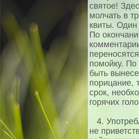
святое! Здес
молчать в т
квиты. Один 
По окончани
комментарии
переносятся
помойку. По
быть вынесе
порицание, 
срок, необх
горячих голо
4. Употреб
не приветст