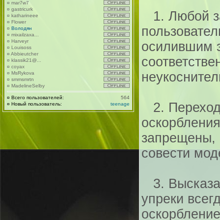
¤
mar7w7
¤
gastricurk
1. Любой з
¤
katharineee
¤
Flower
пользовател
¤
Володян
¤
mixailzaxa...
¤
Harveyr
осилившим э
¤
Louisoss
¤
Abbieutcher
соответстве
¤
klassik21@...
¤
coyax
неукоснител
¤
MsRykova
¤
smmsmrtn
¤
MadelineSelby
¤
Всего пользователей:
564
2. Переход 
¤
Новый пользователь:
teenage
оскорбления
запрещены, 
совести мод
3. Высказат
упреки всегд
оскорбление