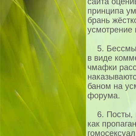
сайта оцени
принципа у
брань жёстк
усмотрение 
5. Бессмыс
в виде комм
чмафки расс
наказывают
баном на ус
форума.
6. Посты, 
как пропага
гомосексуал