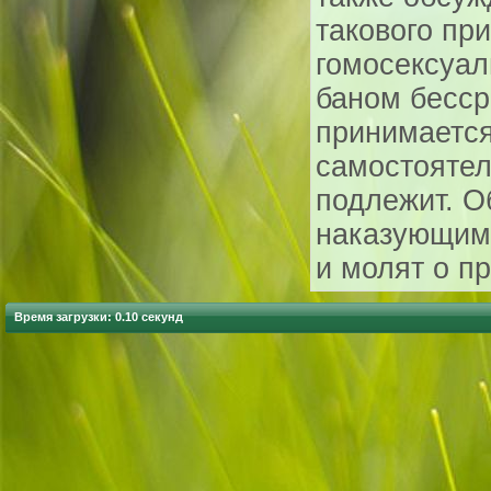
такового пр
гомосексуал
баном бесср
принимаетс
самостоятел
подлежит. О
наказующим
и молят о п
Время загрузки: 0.10 секунд