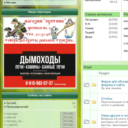
katharineee
09:15
в Москве.
Наши партнеры
Самые активные
По
Петрович
[6258]
te
H.H.
[3328]
Север
[3254]
wif
Гацкий
[2536]
Na
Деда
[1941]
Lui
di
Клуб
Раздел
Форум для обсуж
форума и сайта
Ну, все поняли.
Сейчас на сайте
Отчёты
Персональные отч
¤
Гостей:
14
охоте и рыбалке
¤
Пользователей:
0
¤
teenage
Наши друзья и го
¤
wifemis
Вопросы об охоте 
¤
Natalya_ka...
рассказы об охоте 
¤
Luigi202
местах, приглашен