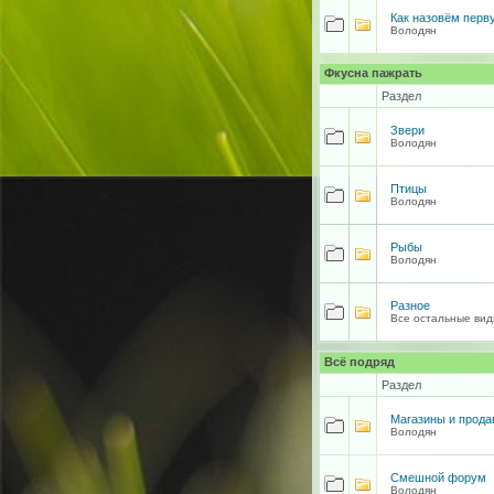
Как назовём перв
Володян
Фкусна пажрать
Раздел
Звери
Володян
Птицы
Володян
Рыбы
Володян
Разное
Все остальные вид
Всё подряд
Раздел
Магазины и прод
Володян
Смешной форум
Володян