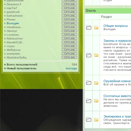
отдых
¤
diannnerose
¤
Deavers12
¤
mar7w7
Охота
¤
gastricurk
¤
katharineee
Раздел
¤
Flower
¤
Володян
Общие вопросы
¤
mixailzaxa...
Володян
¤
Harveyr
¤
Louisoss
¤
Abbieutcher
Законы и нормати
¤
klassik21@...
brockhurst: Если в
¤
coyax
какие-то вопросы -
¤
MsRykova
смело задавать их 
¤
smmsmrtn
что сам знаю - раз
не знаю - разузна
¤
MadelineSelby
разъясню. Также н
стесняемся и выкл
¤
Всего пользователей:
564
сюда всё, что наш
¤
Новый пользователь:
teenage
считаете полезным
Оружейная комна
Всё об оружии и б
Охотничьи живот
На кого мы охотимс
делаем из трупов 
животных.
Экипировка и тра
Обсуждение одежд
связи, транспорта,