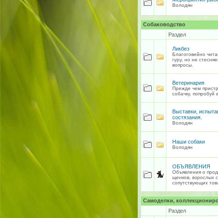
Володян
Собаководство
Раздел
Ликбез
Благоговейно чита
гуру, но не стесня
вопросы.
Ветеринария
Прежде чем прист
собачку, попробуй 
Выставки, испыта
состязания.
Володян
Наши собаки
Володян
ОБЪЯВЛЕНИЯ
Объявления о прод
щенков, взрослых с
сопутствующих тов
Самоделки, коллекциониро
Раздел