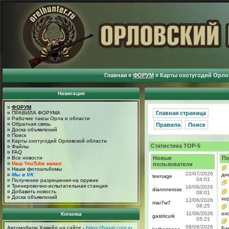
Главная
¤
ФОРУМ
¤
Карты охотугодий Орло
Навигация
¤
ФОРУМ
¤
ПРАВИЛА ФОРУМА
Главная страница
¤
Рабочие таксы Орла и области
¤
Обратная связь
Правила
Поиск
¤
Доска объявлений
¤
Поиск
¤
Карты охотугодий Орловской области
Статистика TOP-5
¤
Файлы
¤
FAQ
Новые
По
¤
Все новости
¤
Наш YouTube канал
пользователи
¤
Наши фотоальбомы
22/07/2026
дне
¤
Мы в VK
teenage
04:01
¤
Получение разрешения на оружие
¤
Тренировочно-испытательная станция
16/06/2026
diannnerose
¤
Добавить новость
08:01
¤
Доска объявлений
хо
12/06/2026
mar7w7
08:25
11/06/2026
ох
Копилка
gastricurk
05:21
08/06/2026
Автомобили Хавейл на сайте -
https://haval.com.ru
Ба