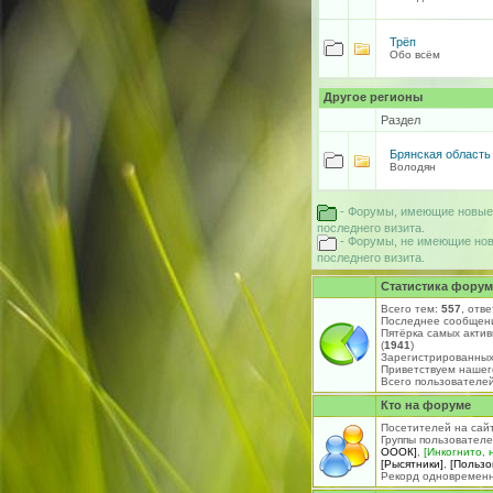
Трёп
Обо всём
Другое регионы
Раздел
Брянская область
Володян
- Форумы, имеющие новые
последнего визита.
- Форумы, не имеющие нов
последнего визита.
Статистика форум
Всего тем:
557
, отв
Последнее сообщен
Пятёрка самых акти
(
1941
)
Зарегистрированных
Приветствуем нашег
Всего пользователей
Кто на форуме
Посетителей на сай
Группы пользовател
ОООК]
,
[Инкогнито, 
[Рысятники]
,
[Пользо
Рекорд одновременно