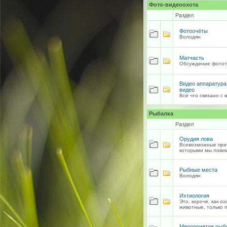
Фото-видеоохота
Раздел
Фотоочёты
Володян
Матчасть
Обсуждение фотот
Видео аппаратура
видео
Всё что связано с 
Рыбалка
Раздел
Орудия лова
Всевозможные при
которыми мы ловим
Рыбные места
Володян
Ихтиология
Это, короче, как о
животные, только п
Мероприятия рыб