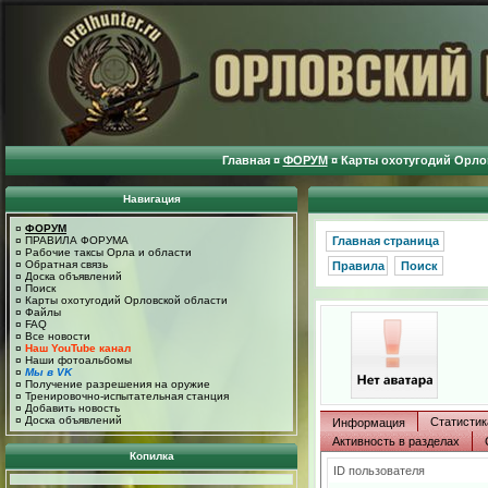
Главная
¤
ФОРУМ
¤
Карты охотугодий Орло
Навигация
¤
ФОРУМ
¤
ПРАВИЛА ФОРУМА
Главная страница
¤
Рабочие таксы Орла и области
¤
Обратная связь
Правила
Поиск
¤
Доска объявлений
¤
Поиск
¤
Карты охотугодий Орловской области
¤
Файлы
¤
FAQ
¤
Все новости
¤
Наш YouTube канал
¤
Наши фотоальбомы
¤
Мы в VK
¤
Получение разрешения на оружие
¤
Тренировочно-испытательная станция
¤
Добавить новость
¤
Доска объявлений
Статистик
Информация
Активность в разделах
Копилка
ID пользователя