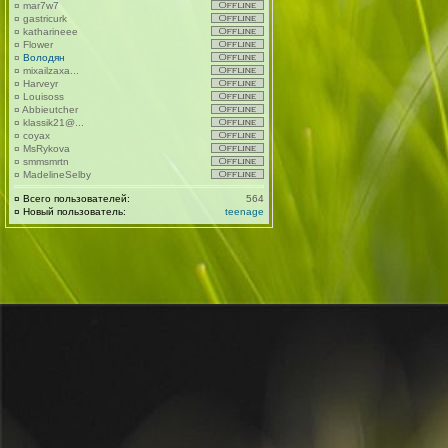
¤
mar7w7
¤
gastricurk
¤
katharineee
¤
Flower
¤
Володян
¤
mixailzaxa...
¤
Harveyr
¤
Louisoss
¤
Abbieutcher
¤
klassik21@...
¤
coyax
¤
MsRykova
¤
smmsmrtn
¤
MadelineSelby
¤
Всего пользователей:
564
¤
Новый пользователь:
teenage