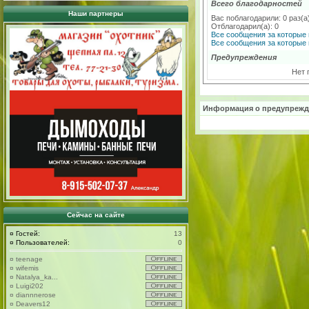
Всего благодарностей
Наши партнеры
Вас поблагодарили: 0 раз(а
Отблагодарил(а): 0
Все сообщения за которые 
Все сообщения за которые 
Предупреждения
Нет 
Информация о предупрежд
Сейчас на сайте
¤
Гостей:
13
¤
Пользователей:
0
¤
teenage
¤
wifemis
¤
Natalya_ka...
¤
Luigi202
¤
diannnerose
¤
Deavers12