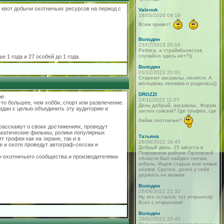
 квот добычи охотничьих ресурсов на период с
Valenok
18/05/2024 09:19
Всем привет!
Володян
23/07/2023 20:16
Ребята, а страйкболистов
случайно здесь нет?))
 1 года и 27 особей до 1 года.
Володян
01/12/2022 21:01
Стареют аксакалы, ленятся. А
молодёжь ленивая и родилась))
DROZZI
е.
24/11/2022 11:07
то большее, чем хобби, спорт или развлечение.
День добрый, аксакалы.. Форум
здан с целью объединить эту аудиторию и
заглох совсем? Где трофеи, где
байки охотничьи?
расскажут о своих достижениях, проведут
ематические фильмы, ролики популярных
Татьяна
 трофеи как на экране, так и в
28/08/2022 16:45
 и охоте проведут автограф-сессии и
Добрый день. 25 августа в
Покровском районе Орловской
-охотничьего сообщества и производителями
области был найден гончак,
кобель. Ищем старых или новых
хозяев. Срочно, долго у себя
держать не можем.
Володян
25/08/2022 21:32
Ну, кто остался, тот открылся))
Всех с открытием!
Володян
23/02/2022 22:42