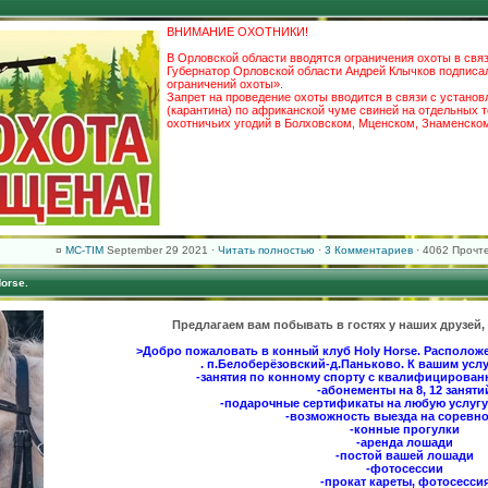
ВНИМАНИЕ ОХОТНИКИ!
В Орловской области вводятся ограничения охоты в свя
Губернатор Орловской области Андрей Клычков подписал 
ограничений охоты».
Запрет на проведение охоты вводится в связи с устано
(карантина) по африканской чуме свиней на отдельных 
охотничьих угодий в Болховском, Мценском, Знаменско
¤
MC-TIM
September 29 2021 ·
Читать полностью
·
3 Комментариев
· 4062 Прочте
orse.
Предлагаем вам побывать в гостях у наших друзей,
>Добро пожаловать в конный клуб Holy Horse. Расположе
. п.Белоберёзовский-д.Паньково. К вашим усл
-занятия по конному спорту с квалифицирова
-абонементы на 8, 12 заняти
-подарочные сертификаты на любую услугу
-возможность выезда на соревн
-конные прогулки
-аренда лошади
-постой вашей лошади
-фотосессии
-прокат кареты, фотосесси