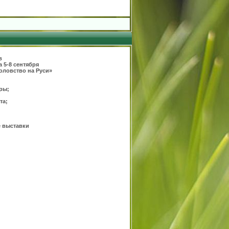
в
 5-8 сентября
оловство на Руси»
ры;
та;
е выставки