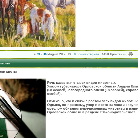
¤
MC-TIM
August 29 2019 ·
0 Комментариев
· 4458 Прочтений ·
 квоты
али квоты
Речь касается четырех видов животных.
Указом губернатора Орловской области Андрея Клы
(68 особей), благородного оленя (18 особей), европе
особей).
Отмечено, что в связи с ростом всех видов животны
Однако, по-прежнему, упор в охоте на лося и косул
ореолом обитания перечисленных животных в наше
Орловской области в разделе «Законодательство».