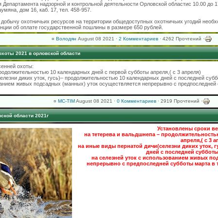
 Департамента надзорной и контрольной деятельности Орловской областис 10.00 до 17
умяна, дом 16, каб. 17, тел. 458-957.
 добычу охотничьих ресурсов на территории общедоступных охотничьих угодий необх
нции об оплате государственной пошлины в размере 650 рублей.
¤
Володян
August 08 2021 ·
2 Комментариев
· 4262 Прочтений ·
охоты 2021 в орловской области
сенней охоты:
родолжительностью 10 календарных дней с первой субботы апреля,( с 3 апреля)
елезни диких уток, гусь)– продолжительностью 10 календарных дней с последней субб
ованием живых подсадных (манных) уток осуществляется непрерывно с предпоследней 
¤
MC-TIM
August 08 2021 ·
0 Комментариев
· 2919 Прочтений ·
ской области 2021г
Установлены сроки ве
на тетерева и вальдшнепа – продолжительность
апреля,( с 3 а
на иные виды пернатой дичи(селезни диких уток, 
дней с последней субботы 
на селезней уток с использованием живых по
непрерывно с предпоследней субботы марта в т