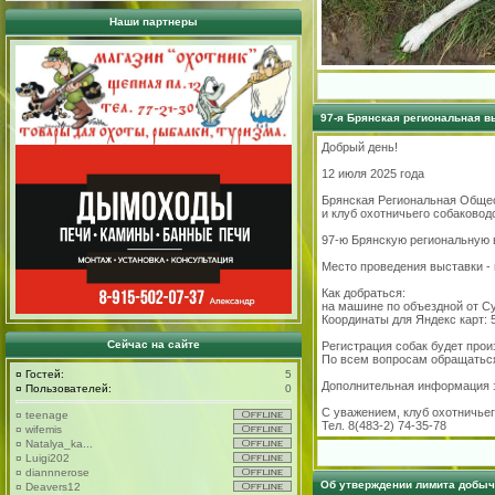
Наши партнеры
97-я Брянская региональная в
Добрый день!
12 июля 2025 года
Брянская Региональная Обще
и клуб охотничьего собаковод
97-ю Брянскую региональную 
Место проведения выставки - 
Как добраться:
на машине по объездной от Су
Координаты для Яндекс карт: 5
Сейчас на сайте
Регистрация собак будет произ
По всем вопросам обращаться 
¤
Гостей:
5
Дополнительная информация зде
¤
Пользователей:
0
С уважением, клуб охотничьег
¤
teenage
Тел. 8(483-2) 74-35-78
¤
wifemis
¤
Natalya_ka...
¤
Luigi202
¤
diannnerose
Об утверждении лимита добы
¤
Deavers12