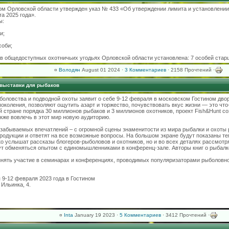
ром Орловской области утвержден указ № 433 «Об утверждении лимита и установлении
та 2025 года».
ы:
и;
соби;
в общедоступных охотничьих угодьях Орловской области установлена: 7 особей старше
¤
Володян
August 01 2024 ·
3 Комментариев
· 2158 Прочтений ·
 выставки для рыбаков
оловства и подводной охоты заявит о себе 9-12 февраля в московском Гостином двор
околения, позволяют ощутить азарт и торжество, почувствовать вкус жизни — это что-
 стране порядка 30 миллионов рыбаков и 3 миллионов охотников, проект Fish&Hunt со
кже вовлечь в этот мир новую аудиторию.
езабываемых впечатлений – с огромной сцены знаменитости из мира рыбалки и охоты 
родукции и ответят на все возможные вопросы. На большом экране будут показаны т
ко услышат рассказы блогеров-рыболовов и охотников, но и во всех деталях рассмотрят
ут обменяться опытом с единомышленниками в конференц-зале. Авторы книг о рыбалке
ять участие в семинарах и конференциях, проводимых популяризаторами рыболовно
 9-12 февраля 2023 года в Гостином
 Ильинка, 4.
¤
Inta
January 19 2023 ·
5 Комментариев
· 3412 Прочтений ·