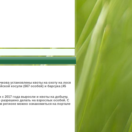
чкова установлены квоты на охоту на лося
йской косули (667 особей) и барсука (45
х с 2017 года выросли и квоты на добычу.
ю разрешено делать на взрослых особей. С
м регионе можно ознакомиться на портале