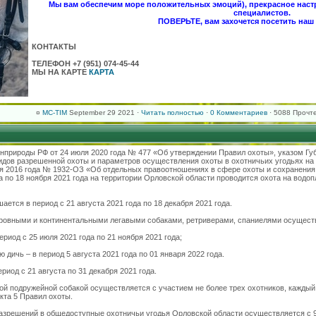
Мы вам обеспечим море положительных эмоций), прекрасное нас
специалистов.
ПОВЕРЬТЕ, вам захочется посетить наш 
КОНТАКТЫ
ТЕЛЕФОН +7 (951) 074-45-44
МЫ НА КАРТЕ
КАРТА
¤
MC-TIM
September 29 2021 ·
Читать полностью
·
0 Комментариев
· 5088 Прочте
нприроды РФ от 24 июля 2020 года № 477 «Об утверждении Правил охоты», указом Гу
идов разрешенной охоты и параметров осуществления охоты в охотничьих угодьях на
ля 2016 года № 1932-ОЗ «Об отдельных правоотношениях в сфере охоты и сохранения
та по 18 ноября 2021 года на территории Орловской области проводится охота на вод
ется в период с 21 августа 2021 года по 18 декабря 2021 года.
тровными и континентальными легавыми собаками, ретриверами, спаниелями осущест
ериод с 25 июля 2021 года по 21 ноября 2021 года;
 дичь – в период 5 августа 2021 года по 01 января 2022 года.
риод с 21 августа по 31 декабря 2021 года.
ой подружейной собакой осуществляется с участием не более трех охотников, каждый
нкта 5 Правил охоты.
азрешений в общедоступные охотничьи угодья Орловской области осуществляется с 9 