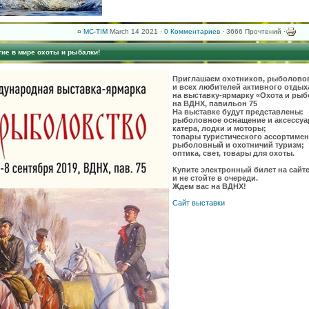
¤
MC-TIM
March 14 2021 ·
0 Комментариев
· 3666 Прочтений ·
ие в мире охоты и рыбалки!
Приглашаем охотников, рыболово
и всех любителей активного отдыха
на выставку-ярмарку «Охота и рыб
на ВДНХ, павильон 75
На выставке будут представлены:
рыболовное оснащение и аксессуа
катера, лодки и моторы;
товары туристического ассортимен
рыболовный и охотничий туризм;
оптика, свет, товары для охоты.
Купите электронный билет на сайт
и не стойте в очереди.
Ждем вас на ВДНХ!
Сайт выставки