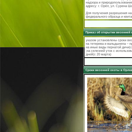
надзора и природопользования
адресу: г. Орёл, ул. Сурена Ша
Для получения разрешения на
федерального образца и квита
Приказ об открытии весенней 
указом установлены сроки ве
на тетерева и вальдшнепа – п
на иные виды пернатой дичи(с
;на селезней уток с использ
дней(с 20 марта)
Сроки весенней охоты в Орлов