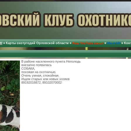
М
¤
Карты охотугодий Орловской области
¤
Наш YouTube канал
¤
Мы в VK
¤
Кон
В районе населенного пункта Неполодь
внезапно появилась
СОБАКА,
похожая на охотничью.
Очень умная, спокойная.
Ищем старых или новых хозяев
89192016872, 89102070002