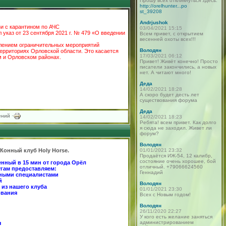
Прошу всех откликнуться здесь:
http://orelhunter...po
st_39208
Andrjushok
зи с карантином по АЧС
03/04/2021 15:15
указ от 23 сентября 2021 г. № 479 «О введении
Всем привет, с открытием
весенней охоты всех!!!
влением ограничительных мероприятий
Володян
территориях Орловской области. Это касается
17/03/2021 06:12
м и Орловском районах.
Привет! Живёт конечно! Просто
писатели закончились, а новых
нет. А читают много!
Деда
14/02/2021 18:28
А скоро будет десть лет
существования форума
Деда
ний ·
14/02/2021 18:23
Ребята! всем привет. Как долго
я сюда не заходил. Живет ли
форум?
Володян
 Конный клуб Holy Horse.
01/01/2021 23:32
Продаётся ИЖ-54, 12 калибр,
состояние очень хорошее, бой
нный в 15 мин от города Орёл
отличный. +79066624560
угам предоставляем:
Геннадий
нными специалистами
й
Володян
 из нашего клуба
01/01/2021 23:30
ования
Всех с Новым годом!
Володян
26/11/2020 22:27
У кого есть желание заняться
администрированием
я