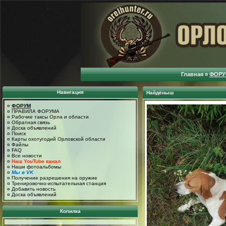
Главная
¤
ФОРУ
Навигация
Найдёныш
¤
ФОРУМ
¤
ПРАВИЛА ФОРУМА
¤
Рабочие таксы Орла и области
¤
Обратная связь
¤
Доска объявлений
¤
Поиск
¤
Карты охотугодий Орловской области
¤
Файлы
¤
FAQ
¤
Все новости
¤
Наш YouTube канал
¤
Наши фотоальбомы
¤
Мы в VK
¤
Получение разрешения на оружие
¤
Тренировочно-испытательная станция
¤
Добавить новость
¤
Доска объявлений
Копилка