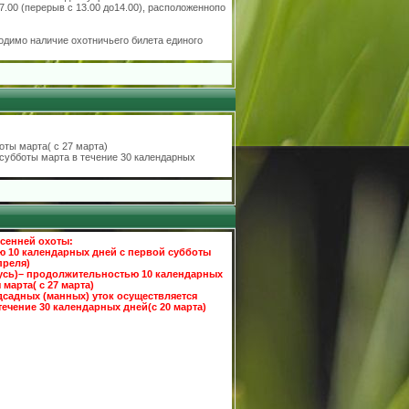
.00 (перерыв с 13.00 до14.00), расположеннопо
одимо наличие охотничьего билета единого
оты марта( с 27 марта)
субботы марта в течение 30 календарных
сенней охоты:
ю 10 календарных дней с первой субботы
преля)
гусь)– продолжительностью 10 календарных
марта( с 27 марта)
дсадных (манных) уток осуществляется
ечение 30 календарных дней(с 20 марта)