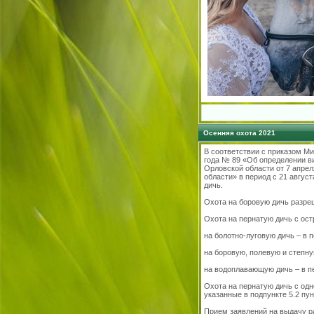
Осенняя охота 2021
В соответствии с приказом Ми
года № 89 «Об определении в
Орловской области от 7 апре
области» в период с 21 авгус
дичь.
Охота на боровую дичь разреша
Охота на пернатую дичь с ос
на болотно-луговую дичь – в п
на боровую, полевую и степную
на водоплавающую дичь – в пе
Охота на пернатую дичь с одн
указанные в подпункте 5.2 пу
Прием заявлений на выдачу р