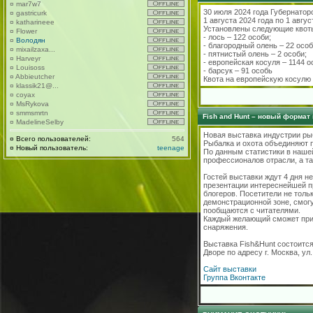
¤
mar7w7
30 июля 2024 года Губернато
¤
gastricurk
1 августа 2024 года по 1 авгус
¤
katharineee
Установлены следующие квот
¤
Flower
- лось – 122 особи;
¤
Володян
- благородный олень – 22 особ
¤
mixailzaxa...
- пятнистый олень – 2 особи;
¤
Harveyr
- европейская косуля – 1144 о
¤
Louisoss
- барсук – 91 особь
¤
Abbieutcher
Квота на европейскую косулю 
¤
klassik21@...
¤
coyax
¤
MsRykova
¤
smmsmrtn
Fish and Hunt – новый формат
¤
MadelineSelby
Новая выставка индустрии рыб
¤
Всего пользователей:
564
Рыбалка и охота объединяют п
¤
Новый пользователь:
teenage
По данным статистики в нашей
профессионалов отрасли, а та
Гостей выставки ждут 4 дня н
презентации интереснейшей п
блогеров. Посетители не толь
демонстрационной зоне, смог
пообщаются с читателями.
Каждый желающий сможет прин
снаряжения.
Выставка Fish&Hunt состоится
Дворе по адресу г. Москва, ул.
Сайт выставки
Группа Вконтакте