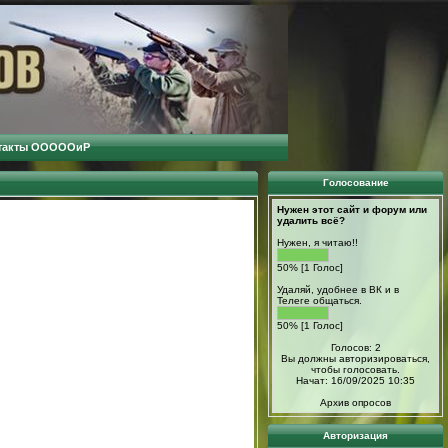
такты ОООООиР
Голосование
Нужен этот сайт и форум или
удалить всё?
Нужен, я читаю!!
50% [1 Голос]
Удаляй, удобнее в ВК и в
Телеге общаться.
50% [1 Голос]
Голосов: 2
Вы должны авторизироваться,
чтобы голосовать.
Начат: 16/09/2025 10:35
Архив опросов
Авторизация