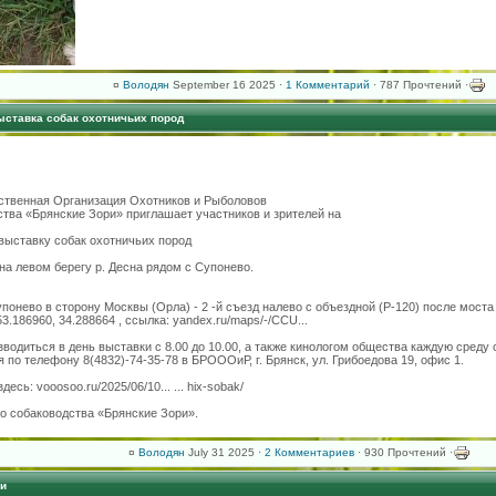
¤
Володян
September 16 2025 ·
1 Комментарий
· 787 Прочтений ·
ыставка собак охотничьих пород
ственная Организация Охотников и Рыболовов
ства «Брянские Зори» приглашает участников и зрителей на
выставку собак охотничьих пород
на левом берегу р. Десна рядом с Супонево.
понево в сторону Москвы (Орла) - 2 -й съезд налево с объездной (Р-120) после моста
3.186960, 34.288664 , ссылка: yandex.ru/maps/-/CCU...
водиться в день выставки с 8.00 до 10.00, а также кинологом общества каждую среду с
по телефону 8(4832)-74-35-78 в БРОООиР, г. Брянск, ул. Грибоедова 19, офис 1.
сь: vooosoo.ru/2025/06/10... ... hix-sobak/
о собаководства «Брянские Зори».
¤
Володян
July 31 2025 ·
2 Комментариев
· 930 Прочтений ·
чи