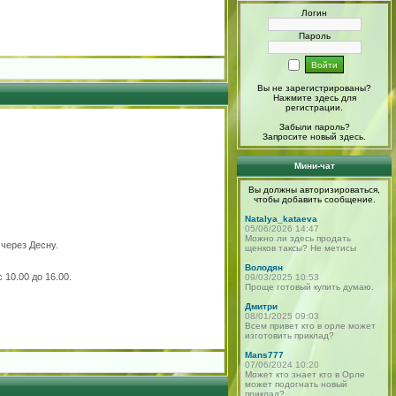
Логин
Пароль
Вы не зарегистрированы?
Нажмите здесь
для
регистрации.
Забыли пароль?
Запросите новый
здесь
.
Мини-чат
Вы должны авторизироваться,
чтобы добавить сообщение.
Natalya_kataeva
05/06/2026 14:47
Можно ли здесь продать
 через Десну.
щенков таксы? Не метисы
Володян
 10.00 до 16.00.
09/03/2025 10:53
Проще готовый купить думаю.
Дмитри
08/01/2025 09:03
Всем привет кто в орле может
изготовить приклад?
Mans777
07/06/2024 10:20
Может кто знает кто в Орле
может подогнать новый
приклад?