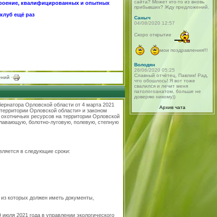
сайта? Может кто-то из вновь
троение, квалифицированных и опытных
прибывших? Жду предложений.
клуб ещё раз
Саныч
04/08/2020 12:57
Скоро открытие
мои поздравления!!!
Володян
26/06/2020 05:25
Славный отчётец, Павлик! Рад,
ний ·
что обошлось! Я вот тоже
свалился и лечит меня
патологоанатом, больше не
доверяю никому))
бернатора Орловской области от 4 марта 2021
Архив чата
 территории Орловской области» и законом
 охотничьих ресурсов на территории Орловской
оплавающую, болотно-луговую, полевую, степную
вляется в следующие сроки:
 из которых должен иметь документы,
июля 2021 года в управлении экологического