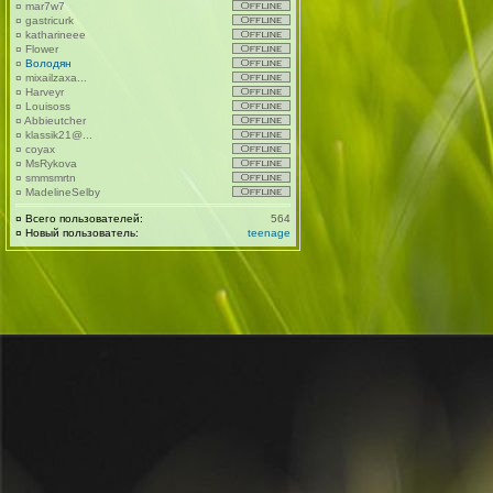
¤
mar7w7
¤
gastricurk
¤
katharineee
¤
Flower
¤
Володян
¤
mixailzaxa...
¤
Harveyr
¤
Louisoss
¤
Abbieutcher
¤
klassik21@...
¤
coyax
¤
MsRykova
¤
smmsmrtn
¤
MadelineSelby
¤
Всего пользователей:
564
¤
Новый пользователь:
teenage