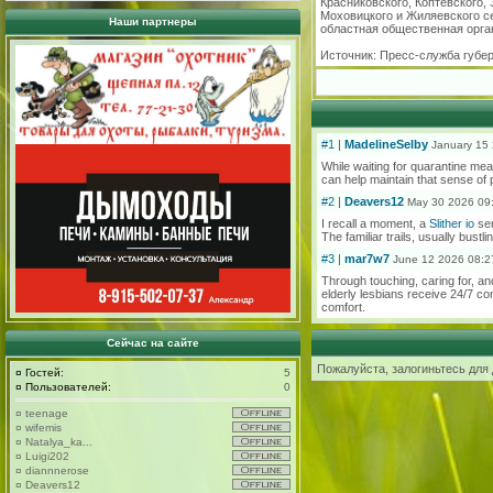
Красниковского, Коптевского,
Моховицкого и Жиляевского с
Наши партнеры
областная общественная орган
Источник: Пресс-служба губе
#1
|
MadelineSelby
January 15
While waiting for quarantine mea
can help maintain that sense of 
#2
|
Deavers12
May 30 2026 09
I recall a moment, a
Slither io
ser
The familiar trails, usually bustl
#3
|
mar7w7
June 12 2026 08:2
Through touching, caring for, and
elderly lesbians receive 24/7 co
comfort.
Сейчас на сайте
Пожалуйста, залогиньтесь для
¤
Гостей:
5
¤
Пользователей:
0
¤
teenage
¤
wifemis
¤
Natalya_ka...
¤
Luigi202
¤
diannnerose
¤
Deavers12