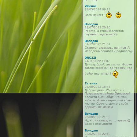
Valenok
18/05/2024 09:19
Всем привет!
Володян
23/07/2023 20:16
Ребята, а страйкболистов
случайно здесь нет?))
Володян
01/12/2022 21:01
Стареют аксакалы, ленятся. А
молодёжь ленивая и родилась))
DROZZI
24/11/2022 11:07
День добрый, аксакалы.. Форум
заглох совсем? Где трофеи, где
байки охотничьи?
Татьяна
28/08/2022 16:45
Добрый день. 25 августа в
Покровском районе Орловской
области был найден гончак,
кобель. Ищем старых или новых
хозяев. Срочно, долго у себя
держать не можем.
Володян
25/08/2022 21:32
Ну, кто остался, тот открылся))
Всех с открытием!
Володян
23/02/2022 22:42