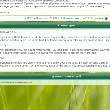
 Знаменского сельских поселений Знаменского района,
ельских поселений Орловского района (Орловская областная общественная организац
изация детского отдыха, туризма и стрелково-охотничьего спорта «Орловчанка»).
рнатора
¤
MC-TIM
September 29 2021 ·
3 Комментариев
· 4071 Прочтений ·
Комментарии
 2026 09:10:44
sures to be lifted, hunters need alternative ways to stay connected to their outdoor passion. D
patience and focus we use in the field. For those looking for a relaxing way to pass time,
Tiny
:11:54
ver lagging terribly, but a real-world parallel. My local park, a haven for dog walkers, was a
ing, became eerily silent. It was frustrating, yet necessary, to protect the vulnerable.
7:01
 changing clothes, the elderly extend their control over their lives. By incorporating a highly 
mpanionship and comfort. On the journey towards the end of life, companionship that is not ri
Добавить комментарий
 добавления комментария.