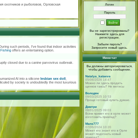
ия охотников и рыболовов, Орловская
Логин
Пароль
Вы не зарегистрированы?
Нажмите здесь
для
регистрации.
Забыли пароль?
uring such periods, I've found that indoor activities
Запросите новый
здесь
.
 Fishing
offers an entertaining option.
Мини-чат
bruptly closed due to a canine parvovirus outbreak.
Вы должны авторизироваться,
чтобы добавить сообщение.
Natalya_kataeva
humanized AI into a silicone
lesbian sex doll
,
05/06/2026 14:47
diculed by society is undoubtedly the most luxurious
Можно ли здесь продать
щенков таксы? Не метисы
Володян
09/03/2025 10:53
Проще готовый купить думаю.
Дмитри
08/01/2025 09:03
Всем привет кто в орле может
изготовить приклад?
Mans777
07/06/2024 10:20
Может кто знает кто в Орле
может подогнать новый
приклад?