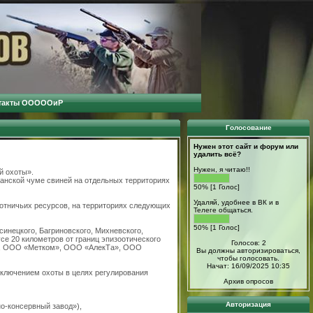
такты ОООООиР
Голосование
Нужен этот сайт и форум или
удалить всё?
Нужен, я читаю!!
й охоты».
канской чуме свиней на отдельных территориях
50% [1 Голос]
Удаляй, удобнее в ВК и в
хотничьих ресурсов, на территориях следующих
Телеге общаться.
50% [1 Голос]
синецкого, Багриновского, Михневского,
се 20 километров от границ эпизоотического
Голосов: 2
он», ООО «Метком», ООО «АлекТа», ООО
Вы должны авторизироваться,
чтобы голосовать.
Начат: 16/09/2025 10:35
исключением охоты в целях регулирования
Архив опросов
Авторизация
о-консервный завод»),