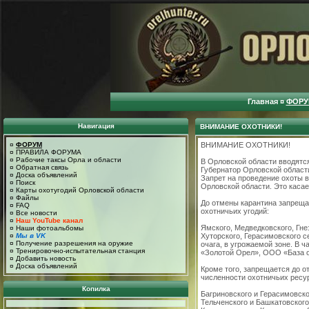
Главная
¤
ФОРУ
Навигация
ВНИМАНИЕ ОХОТНИКИ!
¤
ФОРУМ
ВНИМАНИЕ ОХОТНИКИ!
¤
ПРАВИЛА ФОРУМА
¤
Рабочие таксы Орла и области
В Орловской области вводятся
¤
Обратная связь
Губернатор Орловской области
¤
Доска объявлений
Запрет на проведение охоты 
¤
Поиск
Орловской области. Это каса
¤
Карты охотугодий Орловской области
¤
Файлы
До отмены карантина запреща
¤
FAQ
охотничьих угодий:
¤
Все новости
¤
Наш YouTube канал
Ямского, Медведковского, Гне
¤
Наши фотоальбомы
¤
Мы в VK
Хуторского, Герасимовского с
¤
Получение разрешения на оружие
очага, в угрожаемой зоне. В
¤
Тренировочно-испытательная станция
«Золотой Орел», ООО «База о
¤
Добавить новость
¤
Доска объявлений
Кроме того, запрещается до о
численности охотничьих ресур
Копилка
Багриновского и Герасимовск
Тельченского и Башкатовског