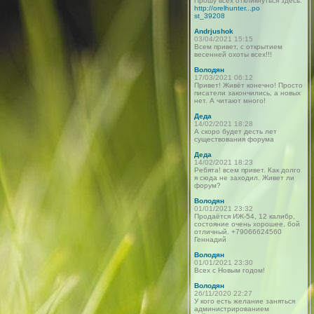
Прошу всех откликнуться здесь:
http://orelhunter...po
st_39208
Andrjushok
03/04/2021 15:15
Всем привет, с открытием
весенней охоты всех!!!
Володян
17/03/2021 06:12
Привет! Живёт конечно! Просто
писатели закончились, а новых
нет. А читают много!
Деда
14/02/2021 18:28
А скоро будет десть лет
существования форума
Деда
14/02/2021 18:23
Ребята! всем привет. Как долго
я сюда не заходил. Живет ли
форум?
Володян
01/01/2021 23:32
Продаётся ИЖ-54, 12 калибр,
состояние очень хорошее, бой
отличный. +79066624560
Геннадий
Володян
01/01/2021 23:30
Всех с Новым годом!
Володян
26/11/2020 22:27
У кого есть желание заняться
администрированием