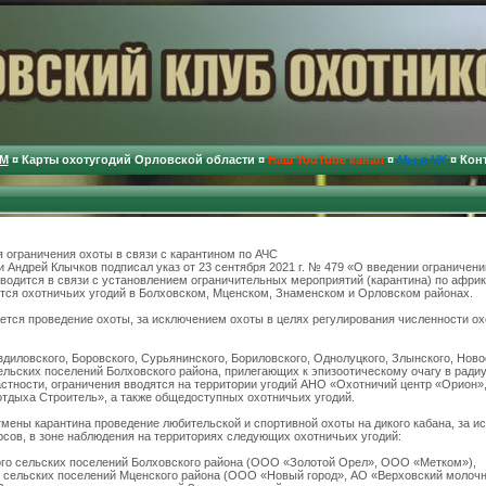
М
¤
Карты охотугодий Орловской области
¤
Наш YouTube канал
¤
Мы в VK
¤
Кон
 ограничения охоты в связи с карантином по АЧС
 Андрей Клычков подписал указ от 23 сентября 2021 г. № 479 «О введении ограничени
вводится в связи с установлением ограничительных мероприятий (карантина) по афри
ется охотничьих угодий в Болховском, Мценском, Знаменском и Орловском районах.
ется проведение охоты, за исключением охоты в целях регулирования численности о
здиловского, Боровского, Сурьянинского, Бориловского, Однолуцкого, Злынского, Ново
ельских поселений Болховского района, прилегающих к эпизоотическому очагу в радиу
 частности, ограничения вводятся на территории угодий АНО «Охотничий центр «Ори
тдыха Строитель», а также общедоступных охотничьих угодий.
тмены карантина проведение любительской и спортивной охоты на дикого кабана, за 
сов, в зоне наблюдения на территориях следующих охотничьих угодий:
ого сельских поселений Болховского района (ООО «Золотой Орел», ООО «Метком»),
о сельских поселений Мценского района (ООО «Новый город», АО «Верховский молочн