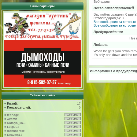
Веб-адрес
Наши партнеры
Всего благодарностей
Вас поблагодарили: 0 раз(а
Отблагодарил(а): 0
Все сообщения за которые 
Все сообщения за которые 
Предупреждения
Нет 
Подпись
When life gets you down re
It's only one down and the re
Информация о предупрежд
Сейчас на сайте
¤
Гостей:
17
¤
Пользователей:
0
¤
teenage
¤
wifemis
¤
Natalya_ka...
¤
Luigi202
¤
diannnerose
¤
Deavers12