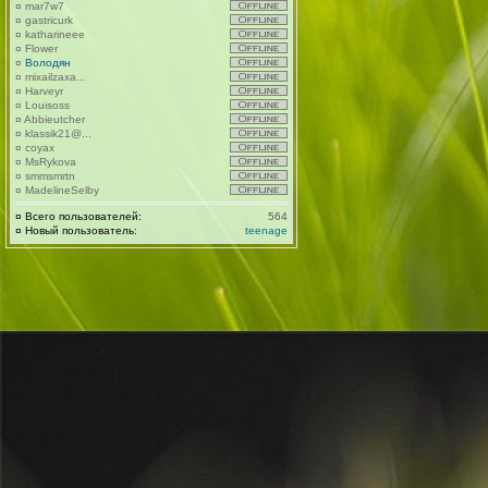
¤
mar7w7
¤
gastricurk
¤
katharineee
¤
Flower
¤
Володян
¤
mixailzaxa...
¤
Harveyr
¤
Louisoss
¤
Abbieutcher
¤
klassik21@...
¤
coyax
¤
MsRykova
¤
smmsmrtn
¤
MadelineSelby
¤
Всего пользователей:
564
¤
Новый пользователь:
teenage