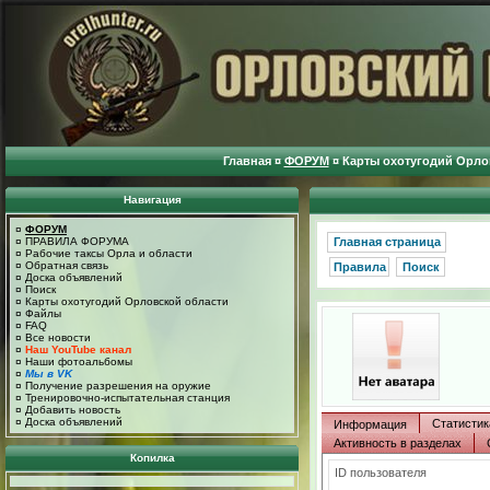
Главная
¤
ФОРУМ
¤
Карты охотугодий Орло
Навигация
¤
ФОРУМ
¤
ПРАВИЛА ФОРУМА
Главная страница
¤
Рабочие таксы Орла и области
¤
Обратная связь
Правила
Поиск
¤
Доска объявлений
¤
Поиск
¤
Карты охотугодий Орловской области
¤
Файлы
¤
FAQ
¤
Все новости
¤
Наш YouTube канал
¤
Наши фотоальбомы
¤
Мы в VK
¤
Получение разрешения на оружие
¤
Тренировочно-испытательная станция
¤
Добавить новость
¤
Доска объявлений
Статистик
Информация
Активность в разделах
Копилка
ID пользователя