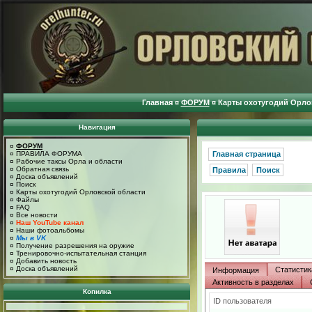
Главная
¤
ФОРУМ
¤
Карты охотугодий Орло
Навигация
¤
ФОРУМ
¤
ПРАВИЛА ФОРУМА
Главная страница
¤
Рабочие таксы Орла и области
¤
Обратная связь
Правила
Поиск
¤
Доска объявлений
¤
Поиск
¤
Карты охотугодий Орловской области
¤
Файлы
¤
FAQ
¤
Все новости
¤
Наш YouTube канал
¤
Наши фотоальбомы
¤
Мы в VK
¤
Получение разрешения на оружие
¤
Тренировочно-испытательная станция
¤
Добавить новость
¤
Доска объявлений
Статистик
Информация
Активность в разделах
Копилка
ID пользователя