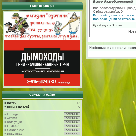
Всего благодарностей
Наши партнеры
Вас поблагодарили: 0 раз(а
Отблагодарил(а): 0
Все сообщения за которые 
Все сообщения за которые 
Предупреждения
Нет 
Информация о предупрежд
Сейчас на сайте
¤
Гостей:
12
¤
Пользователей:
0
¤
teenage
¤
wifemis
¤
Natalya_ka...
¤
Luigi202
¤
diannnerose
¤
Deavers12