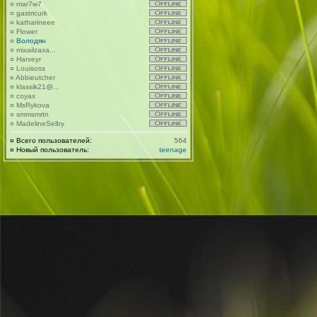
¤
mar7w7
¤
gastricurk
¤
katharineee
¤
Flower
¤
Володян
¤
mixailzaxa...
¤
Harveyr
¤
Louisoss
¤
Abbieutcher
¤
klassik21@...
¤
coyax
¤
MsRykova
¤
smmsmrtn
¤
MadelineSelby
¤
Всего пользователей:
564
¤
Новый пользователь:
teenage