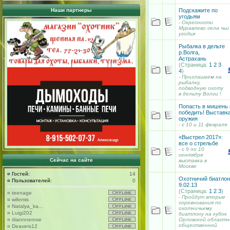
Подскажите по
Наши партнеры
угодьям
- Окресности
Муравлево села чьи
угодья
Рыбалка в дельте
р.Волга,
Астрахань
(Страница:
1
2
3
4
)
- Приглашаем на
рыбалку,
подводную охоту
в дельту Волги !
Попасть в мишень 
победить! Выставк
оружия
- с 10 и 11 февраля
«Выстрел 2017»:
все о стрельбе
- с 9 по 10
сентября
Сейчас на сайте
выставка в
Москве
¤
Гостей:
14
Охотничий биатлон
¤
Пользователей:
0
9.02.13
(Страница:
1
2
3
)
¤
teenage
- Пройдут вторые
¤
wifemis
соревнования по
¤
Natalya_ka...
охотничьему
¤
Luigi202
биатлону на кубок
Орловской областн
¤
diannnerose
общественной
¤
Deavers12