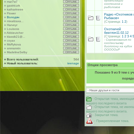
организации
¤
mar7w7
охотников и
¤
gastricurk
рыболовов
¤
katharineee
¤
Flower
Радио «Охотников 
¤
Володян
Рыбаков»
¤
mixailzaxa...
(Страница:
1
2
)
¤
Harveyr
Охотничей
¤
Louisoss
биатлон11.02.12
¤
Abbieutcher
(Страница:
1
2
3
4
¤
klassik21@...
- Соревнования по
¤
coyax
охотничьему
¤
MsRykova
биотлону на кубок
¤
smmsmrtn
ОООООиР
¤
MadelineSelby
¤
Всего пользователей:
564
¤
Новый пользователь:
teenage
Опции просмотра
Показано 9 из 9 тем с 
поряд
- Открытая тема, имеющая
вашего последнего визита
- Открытая тема, не имею
вашего последнего визита.
- Закрытая тема.
- Прикрепленная тема.