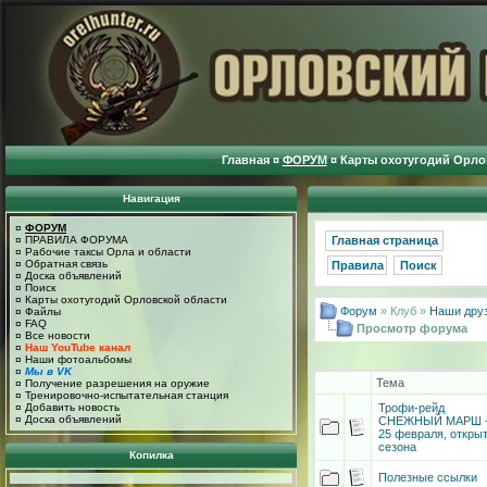
Главная
¤
ФОРУМ
¤
Карты охотугодий Орло
Навигация
¤
ФОРУМ
¤
ПРАВИЛА ФОРУМА
Главная страница
¤
Рабочие таксы Орла и области
¤
Обратная связь
Правила
Поиск
¤
Доска объявлений
¤
Поиск
¤
Карты охотугодий Орловской области
Форум
» Клуб »
Наши друз
¤
Файлы
¤
FAQ
Просмотр форума
¤
Все новости
¤
Наш YouTube канал
¤
Наши фотоальбомы
¤
Мы в VK
Тема
¤
Получение разрешения на оружие
¤
Тренировочно-испытательная станция
Трофи-рейд
¤
Добавить новость
¤
Доска объявлений
СНЕЖНЫЙ МАРШ 
25 февраля, откры
сезона
Копилка
Полезные ссылки