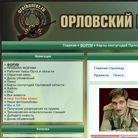
Главная
¤
ФОРУМ
¤
Карты охотугодий Орло
Навигация
¤
ФОРУМ
¤
ПРАВИЛА ФОРУМА
Главная страница
¤
Рабочие таксы Орла и области
¤
Обратная связь
Правила
Поиск
¤
Доска объявлений
¤
Поиск
¤
Карты охотугодий Орловской области
¤
Файлы
¤
FAQ
¤
Все новости
¤
Наш YouTube канал
¤
Наши фотоальбомы
¤
Мы в VK
¤
Получение разрешения на оружие
¤
Тренировочно-испытательная станция
¤
Добавить новость
¤
Доска объявлений
Копилка