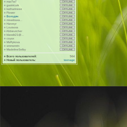
¤
mar7w7
¤
gastricurk
¤
katharineee
¤
Flower
¤
Володян
¤
mixailzaxa...
¤
Harveyr
¤
Louisoss
¤
Abbieutcher
¤
klassik21@...
¤
coyax
¤
MsRykova
¤
smmsmrtn
¤
MadelineSelby
¤
Всего пользователей:
564
¤
Новый пользователь:
teenage