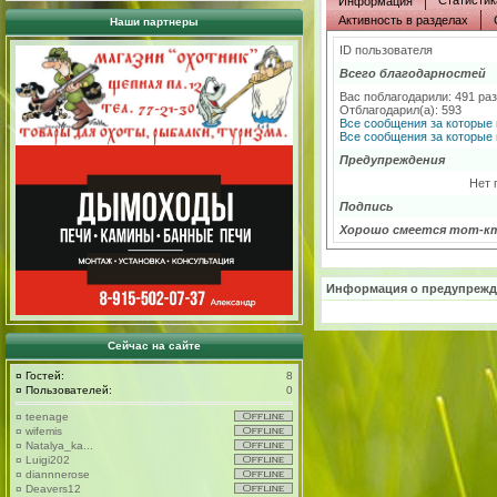
Статистик
Информация
Активность в разделах
Наши партнеры
ID пользователя
Всего благодарностей
Вас поблагодарили: 491 ра
Отблагодарил(а): 593
Все сообщения за которые 
Все сообщения за которые 
Предупреждения
Нет 
Подпись
Хорошо смеется тот-к
Информация о предупрежд
Сейчас на сайте
¤
Гостей:
8
¤
Пользователей:
0
¤
teenage
¤
wifemis
¤
Natalya_ka...
¤
Luigi202
¤
diannnerose
¤
Deavers12