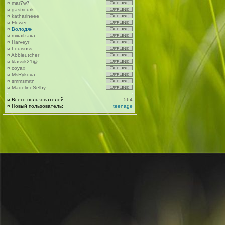
¤
mar7w7
¤
gastricurk
¤
katharineee
¤
Flower
¤
Володян
¤
mixailzaxa...
¤
Harveyr
¤
Louisoss
¤
Abbieutcher
¤
klassik21@...
¤
coyax
¤
MsRykova
¤
smmsmrtn
¤
MadelineSelby
¤
Всего пользователей:
564
¤
Новый пользователь:
teenage