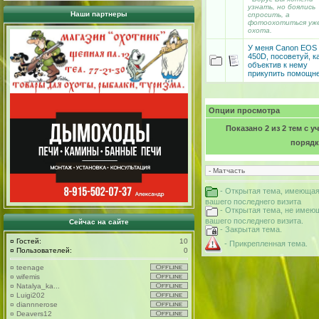
узнать, но боялись
Наши партнеры
спросить, а
фотоохотиться уж
охота.
У меня Canon EOS
450D, посоветуй, к
объектив к нему
прикупить помощн
Опции просмотра
Показано 2 из 2 тем с 
поряд
- Открытая тема, имеющая
вашего последнего визита
- Открытая тема, не имею
вашего последнего визита.
Сейчас на сайте
- Закрытая тема.
¤
Гостей:
10
- Прикрепленная тема.
¤
Пользователей:
0
¤
teenage
¤
wifemis
¤
Natalya_ka...
¤
Luigi202
¤
diannnerose
¤
Deavers12