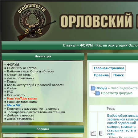
Главная
¤
ФОРУМ
¤
Карты охотугодий Орло
Навигация
¤
ФОРУМ
¤
ПРАВИЛА ФОРУМА
Главная страница
¤
Рабочие таксы Орла и области
¤
Обратная связь
Правила
Поиск
¤
Доска объявлений
¤
Поиск
¤
Карты охотугодий Орловской области
Форум
» Фото-видеоохота
¤
Файлы
¤
FAQ
Просмотр форума
¤
Все новости
¤
Наш YouTube канал
¤
Наши фотоальбомы
¤
Мы в VK
Тема
¤
Получение разрешения на оружие
¤
Тренировочно-испытательная станция
Выбор объектива д
¤
Добавить новость
¤
Доска объявлений
зеркальной камеры
самой зеркальной
камеры, компакта.
Копилка
ссылки на тесты в
сети.
- Вдруг Вы хотели