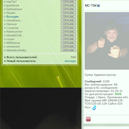
¤
mar7w7
MC-TIM
¤
gastricurk
¤
katharineee
¤
Flower
¤
Володян
¤
mixailzaxa...
¤
Harveyr
¤
Louisoss
¤
Abbieutcher
¤
klassik21@...
¤
coyax
¤
MsRykova
¤
smmsmrtn
¤
MadelineSelby
¤
Всего пользователей:
564
¤
Новый пользователь:
teenage
Супер Администратор
Сообщений:
1108
Вас поблагодарили: 66
раз(а) в 61 сообщениях
Зарегистрирован: 01.04.11
Со дня регистрации:
5609
Откуда: г.Орел, Орловская обл.
Моё оружие:МР-18М-М-12К
ТОЗ-120-1Е-12К Сайга 410
Пол: