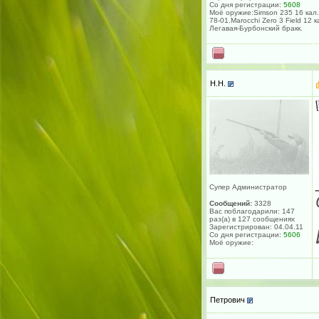
Со дня регистрации:
5608
Моё оружие:Simson 235 16 кал.
78-01.Marocchi Zero 3 Field 12 к
Легавая-Бурбонский бракк.
H.H.
Супер Администратор
Сообщений:
3328
Вас поблагодарили: 147
раз(а) в 127 сообщениях
Зарегистрирован: 04.04.11
Со дня регистрации:
5606
Моё оружие:
Петрович