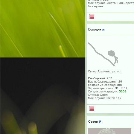
Моё оружие:Ушатанная Берет
без мушки.
Володян
Супер Администратор
Сообщений:
757
Вас поблагодарили: 26
раз(а) в 25 сообщениях
Зарегистрирован: 31.03.11
Со дня регистрации:
5609
Откуда: Орёл
Моё оружие:Иж 58 16к
Север