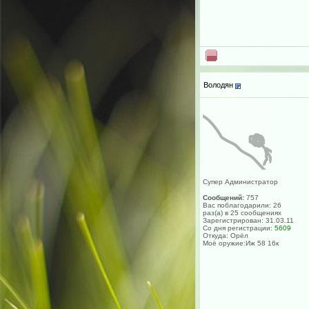
Володян
Супер Администратор
Сообщений:
757
Вас поблагодарили: 26
раз(а) в 25 сообщениях
Зарегистрирован: 31.03.11
Со дня регистрации:
5609
Откуда: Орёл
Моё оружие:Иж 58 16к