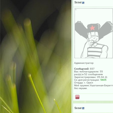
Scout
Администратор
Сообщений:
937
Вас поблагодарили: 55
раз(а) в 52 сообщениях
Зарегистрирован: 05.04.11
Со дня регистрации:
5605
Откуда: г. Орел
Моё оружие:Ушатанная Берет
без мушки.
Scout