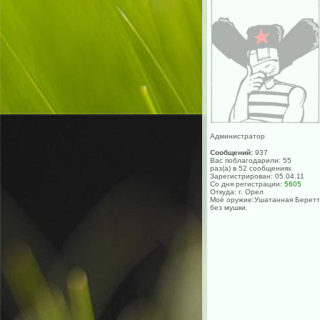
Администратор
Сообщений:
937
Вас поблагодарили: 55
раз(а) в 52 сообщениях
Зарегистрирован: 05.04.11
Со дня регистрации:
5605
Откуда: г. Орел
Моё оружие:Ушатанная Берет
без мушки.