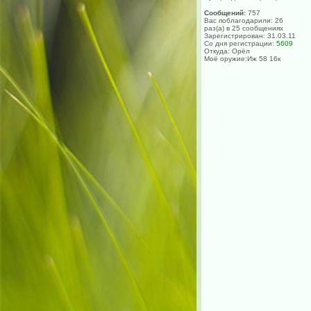
Сообщений:
757
Вас поблагодарили: 26
раз(а) в 25 сообщениях
Зарегистрирован: 31.03.11
Со дня регистрации:
5609
Откуда: Орёл
Моё оружие:Иж 58 16к