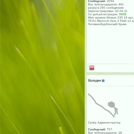
Сообщений:
3254
Вас поблагодарили: 491
раз(а) в 260 сообщениях
Зарегистрирован: 02.04.11
Со дня регистрации:
5608
Моё оружие:Simson 235 16 кал.
78-01.Marocchi Zero 3 Field 12 к
Легавая-Бурбонский бракк.
Володян
Супер Администратор
Сообщений:
757
Вас поблагодарили: 26