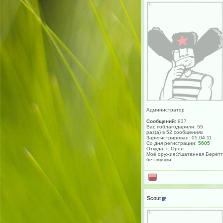
Администратор
Сообщений:
937
Вас поблагодарили: 55
раз(а) в 52 сообщениях
Зарегистрирован: 05.04.11
Со дня регистрации:
5605
Откуда: г. Орел
Моё оружие:Ушатанная Берет
без мушки.
Scout