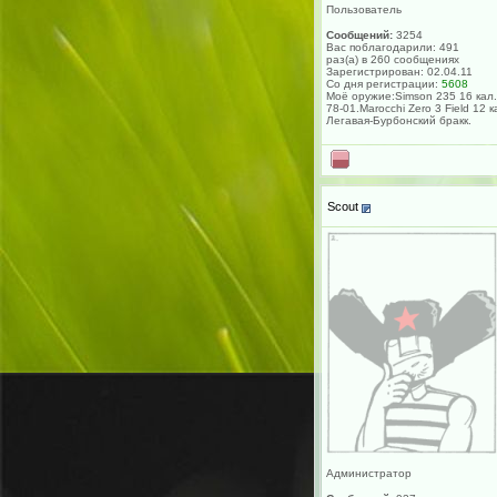
Пользователь
Сообщений:
3254
Вас поблагодарили: 491
раз(а) в 260 сообщениях
Зарегистрирован: 02.04.11
Со дня регистрации:
5608
Моё оружие:Simson 235 16 кал.
78-01.Marocchi Zero 3 Field 12 к
Легавая-Бурбонский бракк.
Scout
Администратор