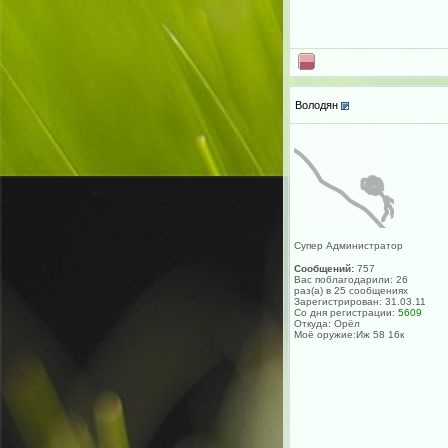
Володян
Супер Администратор
Сообщений:
757
Вас поблагодарили: 26
раз(а) в 25 сообщениях
Зарегистрирован: 31.03.11
Со дня регистрации:
5609
Откуда: Орёл
Моё оружие:Иж 58 16к