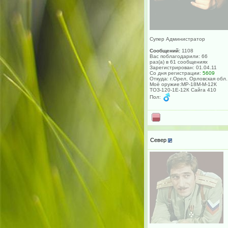
Супер Администратор
Сообщений:
1108
Вас поблагодарили: 66
раз(а) в 61 сообщениях
Зарегистрирован: 01.04.11
Со дня регистрации:
5609
Откуда: г.Орел, Орловская обл.
Моё оружие:МР-18М-М-12К
ТОЗ-120-1Е-12К Сайга 410
Пол:
Север