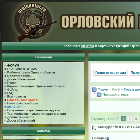
Главная
¤
ФОРУМ
¤
Карты охотугодий Орло
Навигация
¤
ФОРУМ
¤
ПРАВИЛА ФОРУМА
¤
Рабочие таксы Орла и области
Главная страница
Прав
¤
Обратная связь
¤
Доска объявлений
¤
Поиск
¤
Карты охотугодий Орловской области
Форум
» Клуб »
Форум для
¤
Файлы
¤
FAQ
Просмотр темы
¤
Все новости
¤
Наш YouTube канал
¤
Наши фотоальбомы
¤
Мы в VK
¤
Получение разрешения на оружие
¤
Тренировочно-испытательная станция
¤
Добавить новость
Страница 1 из 23
1
2
3
¤
Доска объявлений
Конкурс "ЛОГОТИП САЙ
Копилка
Володян