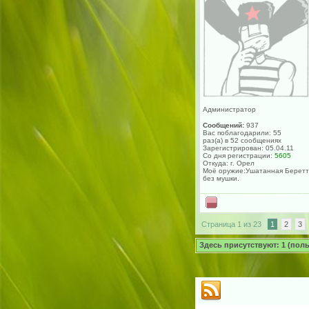
Администратор
Сообщений:
937
Вас поблагодарили: 55
раз(а) в 52 сообщениях
Зарегистрирован: 05.04.11
Со дня регистрации:
5605
Откуда: г. Орел
Моё оружие:Ушатанная Берет
без мушки.
Страница 1 из 23
1
2
3
Здесь присутствуют: 1 (польз