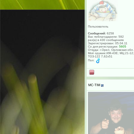
Пользователь
Сообщений:
6258
Вас поблагодарили: 592
раз(а) в 430 сообщениях
Зарегистрирован: 05.04.11
Со дня регистрации:
5605
Откуда: г.Орел, Орловская обл.
Моё оружие:ИЖ-43Е; МЦ 21-12;
ТОЗ-122 7,62х51
Пол:
MC-TIM