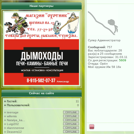
Наши партнеры
Супер Администратор
Сообщений:
757
Вас поблагодарили: 26
раз(а) в 25 сообщениях
Зарегистрирован: 31.03.11
Со дня регистрации:
5609
Откуда: Орёл
Моё оружие:Иж 58 16к
Сейчас на сайте
¤
Гостей:
11
¤
Пользователей:
0
¤
teenage
¤
wifemis
¤
Natalya_ka...
¤
Luigi202
¤
diannnerose
¤
Deavers12