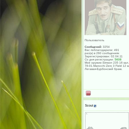
Пользователь
Сообщений:
3254
Вас поблагодарили: 491
раз(а) в 260 сообщениях
Зарегистрирован: 02.04.11
Со дня регистрации:
5608
Моё оружие:Simson 235 16 кал.
78-01.Marocchi Zero 3 Field 12 к
Легавая-Бурбонский бракк.
Scout