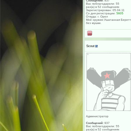
Сообщений:
937
Вас поблагодарили: 55
раз(а) в 52 сообщениях
Зарегистрирован: 05.04.11
Со дня регистрации:
5605
Откуда: г. Орел
Моё оружие:Ушатанная Берет
без мушки.
Scout
Администратор
Сообщений:
937
Вас поблагодарили: 55
раз(а) в 52 сообщениях