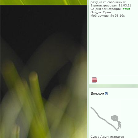
раз(а) в 25 сообщениях
Зарегистрирован: 31.03.11
Со дня регистрации:
5609
Откуда: Орёл
Моё оружие:Иж 58 16к
Володян
Супер Администратор