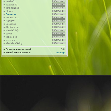
¤
mar7w7
¤
gastricurk
¤
katharineee
¤
Flower
¤
Володян
¤
mixailzaxa...
¤
Harveyr
¤
Louisoss
¤
Abbieutcher
¤
klassik21@...
¤
coyax
¤
MsRykova
¤
smmsmrtn
¤
MadelineSelby
¤
Всего пользователей:
564
¤
Новый пользователь:
teenage