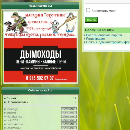
Наши партнеры
Запомнить меня
Полезные ссылки
Восстановление пароля
Регистрация
Связь с администрацией фо
Сейчас на сайте
¤
Гостей:
19
¤
Пользователей:
0
¤
teenage
¤
wifemis
¤
Natalya_ka...
¤
Luigi202
¤
diannnerose
¤
Deavers12