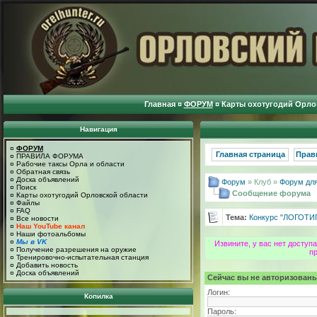
Главная
¤
ФОРУМ
¤
Карты охотугодий Орло
Навигация
¤
ФОРУМ
Главная страница
Прав
¤
ПРАВИЛА ФОРУМА
¤
Рабочие таксы Орла и области
¤
Обратная связь
¤
Доска объявлений
Форум
» Клуб »
Форум для
¤
Поиск
Сообщение форума
¤
Карты охотугодий Орловской области
¤
Файлы
¤
FAQ
Тема:
Конкурс "ЛОГОТИ
¤
Все новости
¤
Наш YouTube канал
¤
Наши фотоальбомы
¤
Мы в VK
Извините, у вас нет досту
¤
Получение разрешения на оружие
п
¤
Тренировочно-испытательная станция
¤
Добавить новость
¤
Доска объявлений
Сейчас вы не авторизованы
Логин:
Копилка
Пароль: