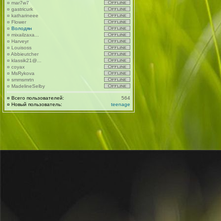
¤
mar7w7
¤
gastricurk
¤
katharineee
¤
Flower
¤
Володян
¤
mixailzaxa...
¤
Harveyr
¤
Louisoss
¤
Abbieutcher
¤
klassik21@...
¤
coyax
¤
MsRykova
¤
smmsmrtn
¤
MadelineSelby
¤
Всего пользователей:
564
¤
Новый пользователь:
teenage