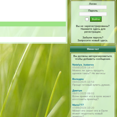
Логин
Пароль
Вы не зарегистрированы?
Нажмите здесь
для
регистрации.
Забыли пароль?
Запросите новый
здесь
.
Мини-чат
Вы должны авторизироваться,
чтобы добавить сообщение.
Natalya_kataeva
05/06/2026 14:47
Можно ли здесь продать
щенков таксы? Не метисы
Володян
09/03/2025 10:53
Проще готовый купить думаю.
Дмитри
08/01/2025 09:03
Всем привет кто в орле может
изготовить приклад?
Mans777
07/06/2024 10:20
Может кто знает кто в Орле
может подогнать новый
приклад?