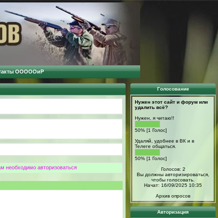
такты ОООООиР
Голосование
Нужен этот сайт и форум или
удалить всё?
Нужен, я читаю!!
50% [1 Голос]
Удаляй, удобнее в ВК и в
Телеге общаться.
50% [1 Голос]
ам необходимо авторизоваться
Голосов: 2
Вы должны авторизироваться,
чтобы голосовать.
Начат: 16/09/2025 10:35
Архив опросов
Авторизация