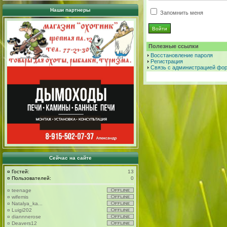
Наши партнеры
Запомнить меня
Полезные ссылки
Восстановление пароля
Регистрация
Связь с администрацией фо
Сейчас на сайте
¤
Гостей:
13
¤
Пользователей:
0
¤
teenage
¤
wifemis
¤
Natalya_ka...
¤
Luigi202
¤
diannnerose
¤
Deavers12