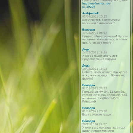
Прошу всех откликнуться здесь:
http://orelhunter...po
st_39208
Andrjushok
03/04/2021 15:15
Всем привет, с открытием
весенней охоты всех!!!
Володян
17/03/2021 06:12
Привет! Живёт конечно! Просто
писатели закончились, а новых
нет. А читают много!
Деда
14/02/2021 18:28
А скоро будет десть лет
существования форума
Деда
14/02/2021 18:23
Ребята! всем привет. Как долго
я сюда не заходил. Живет ли
форум?
Володян
01/01/2021 23:32
Продаётся ИЖ-54, 12 калибр,
состояние очень хорошее, бой
отличный. +79066624560
Геннадий
Володян
01/01/2021 23:30
Всех с Новым годом!
Володян
26/11/2020 22:27
У кого есть желание заняться
администрированием