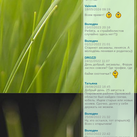
Valenok
18/05/2024 09:19
Всем привет!
Володян
23/07/2023 20:16
Ребята, а страйкболистов
случайно здесь нет?))
Володян
01/12/2022 21:01
Стареют аксакалы, ленятся. А
молодёжь ленивая и родилась))
DROZZI
24/11/2022 11:07
День добрый, аксакалы.. Форум
заглох совсем? Где трофеи, где
байки охотничьи?
Татьяна
28/08/2022 16:45
Добрый день. 25 августа в
Покровском районе Орловской
области был найден гончак,
кобель. Ищем старых или новых
хозяев. Срочно, долго у себя
держать не можем.
Володян
25/08/2022 21:32
Ну, кто остался, тот открылся))
Всех с открытием!
Володян
23/02/2022 22:42