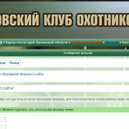
М
¤
Карты охотугодий Орловской области
¤
Наш YouTube канал
¤
Мы в VK
¤
Кон
Сообщение форума
ила
Поиск
 обсуждения форума и сайта
П САЙТА"
 вас нет доступа ко всем функциям форума, для получения всех необходимых прав, в
. Можете сделать это, используя форму ниже.