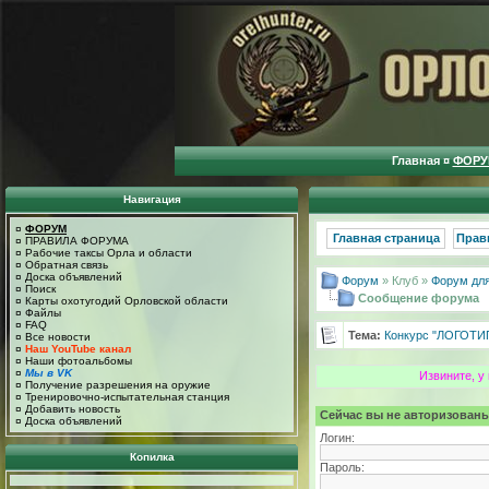
Главная
¤
ФОРУ
Навигация
¤
ФОРУМ
Главная страница
Прав
¤
ПРАВИЛА ФОРУМА
¤
Рабочие таксы Орла и области
¤
Обратная связь
¤
Доска объявлений
Форум
» Клуб »
Форум для
¤
Поиск
Сообщение форума
¤
Карты охотугодий Орловской области
¤
Файлы
¤
FAQ
Тема:
Конкурс "ЛОГОТИ
¤
Все новости
¤
Наш YouTube канал
¤
Наши фотоальбомы
¤
Мы в VK
Извините, у
¤
Получение разрешения на оружие
¤
Тренировочно-испытательная станция
¤
Добавить новость
Сейчас вы не авторизованы
¤
Доска объявлений
Логин:
Копилка
Пароль: