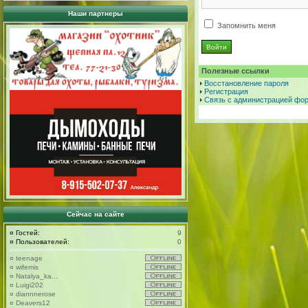
Наши партнеры
Запомнить меня
Полезные ссылки
Восстановление пароля
Регистрация
Связь с администрацией фо
Сейчас на сайте
¤
Гостей:
9
¤
Пользователей:
0
¤
teenage
¤
wifemis
¤
Natalya_ka...
¤
Luigi202
¤
diannnerose
¤
Deavers12