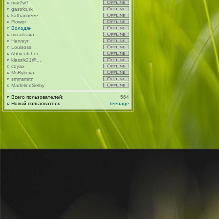
¤
mar7w7
¤
gastricurk
¤
katharineee
¤
Flower
¤
Володян
¤
mixailzaxa...
¤
Harveyr
¤
Louisoss
¤
Abbieutcher
¤
klassik21@...
¤
coyax
¤
MsRykova
¤
smmsmrtn
¤
MadelineSelby
¤
Всего пользователей:
564
¤
Новый пользователь:
teenage