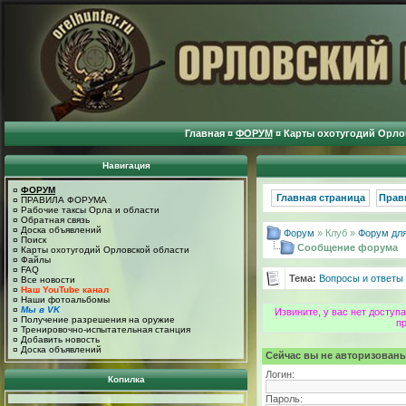
Главная
¤
ФОРУМ
¤
Карты охотугодий Орло
Навигация
¤
ФОРУМ
Главная страница
Прав
¤
ПРАВИЛА ФОРУМА
¤
Рабочие таксы Орла и области
¤
Обратная связь
¤
Доска объявлений
Форум
» Клуб »
Форум для
¤
Поиск
Сообщение форума
¤
Карты охотугодий Орловской области
¤
Файлы
¤
FAQ
Тема:
Вопросы и ответы
¤
Все новости
¤
Наш YouTube канал
¤
Наши фотоальбомы
¤
Мы в VK
Извините, у вас нет досту
¤
Получение разрешения на оружие
п
¤
Тренировочно-испытательная станция
¤
Добавить новость
¤
Доска объявлений
Сейчас вы не авторизованы
Логин:
Копилка
Пароль: