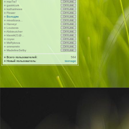
¤
mar7w7
¤
gastricurk
¤
katharineee
¤
Flower
¤
Володян
¤
mixailzaxa...
¤
Harveyr
¤
Louisoss
¤
Abbieutcher
¤
klassik21@...
¤
coyax
¤
MsRykova
¤
smmsmrtn
¤
MadelineSelby
¤
Всего пользователей:
564
¤
Новый пользователь:
teenage