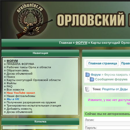
Главная
¤
ФОРУМ
¤
Карты охотугодий Орло
Навигация
¤
ФОРУМ
Главная страница
Прав
¤
ПРАВИЛА ФОРУМА
¤
Рабочие таксы Орла и области
¤
Обратная связь
¤
Доска объявлений
Форум
» Фкусна пажрать 
¤
Поиск
Сообщение форума
¤
Карты охотугодий Орловской области
¤
Файлы
¤
FAQ
Тема:
Рецепты от Деды
¤
Все новости
¤
Наш YouTube канал
¤
Наши фотоальбомы
¤
Мы в VK
Извините, у вас нет досту
¤
Получение разрешения на оружие
п
¤
Тренировочно-испытательная станция
¤
Добавить новость
¤
Доска объявлений
Сейчас вы не авторизованы
Логин:
Копилка
Пароль: