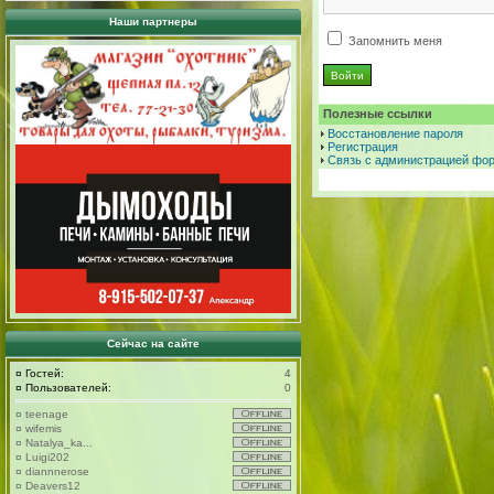
Наши партнеры
Запомнить меня
Полезные ссылки
Восстановление пароля
Регистрация
Связь с администрацией фо
Сейчас на сайте
¤
Гостей:
4
¤
Пользователей:
0
¤
teenage
¤
wifemis
¤
Natalya_ka...
¤
Luigi202
¤
diannnerose
¤
Deavers12