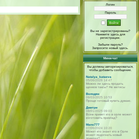
Логин
Пароль
Вы не зарегистрированы?
Нажмите здесь
для
регистрации.
Забыли пароль?
Запросите новый
здесь
.
Мини-чат
Вы должны авторизироваться,
чтобы добавить сообщение.
Natalya_kataeva
05/06/2026 14:47
Можно ли здесь продать
щенков таксы? Не метисы
Володян
09/03/2025 10:53
Проще готовый купить думаю.
Дмитри
08/01/2025 09:03
Всем привет кто в орле может
изготовить приклад?
Mans777
07/06/2024 10:20
Может кто знает кто в Орле
может подогнать новый
приклад?