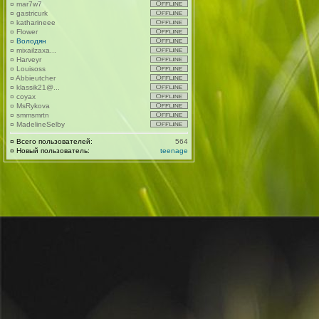
¤
mar7w7
¤
gastricurk
¤
katharineee
¤
Flower
¤
Володян
¤
mixailzaxa...
¤
Harveyr
¤
Louisoss
¤
Abbieutcher
¤
klassik21@...
¤
coyax
¤
MsRykova
¤
smmsmrtn
¤
MadelineSelby
¤
Всего пользователей:
564
¤
Новый пользователь:
teenage