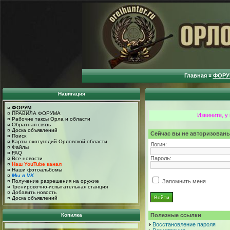
Главная
¤
ФОРУ
Навигация
¤
ФОРУМ
¤
ПРАВИЛА ФОРУМА
Извините, у
¤
Рабочие таксы Орла и области
¤
Обратная связь
¤
Доска объявлений
Сейчас вы не авторизованы
¤
Поиск
¤
Карты охотугодий Орловской области
Логин:
¤
Файлы
¤
FAQ
Пароль:
¤
Все новости
¤
Наш YouTube канал
¤
Наши фотоальбомы
¤
Мы в VK
¤
Получение разрешения на оружие
Запомнить меня
¤
Тренировочно-испытательная станция
¤
Добавить новость
¤
Доска объявлений
Копилка
Полезные ссылки
Восстановление пароля