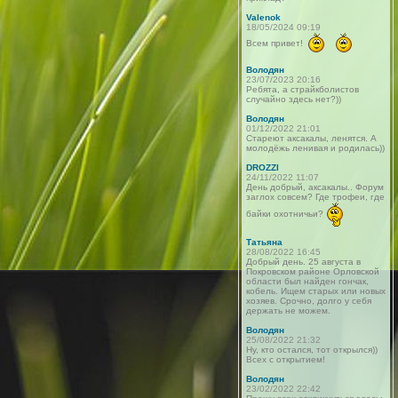
Valenok
18/05/2024 09:19
Всем привет!
Володян
23/07/2023 20:16
Ребята, а страйкболистов
случайно здесь нет?))
Володян
01/12/2022 21:01
Стареют аксакалы, ленятся. А
молодёжь ленивая и родилась))
DROZZI
24/11/2022 11:07
День добрый, аксакалы.. Форум
заглох совсем? Где трофеи, где
байки охотничьи?
Татьяна
28/08/2022 16:45
Добрый день. 25 августа в
Покровском районе Орловской
области был найден гончак,
кобель. Ищем старых или новых
хозяев. Срочно, долго у себя
держать не можем.
Володян
25/08/2022 21:32
Ну, кто остался, тот открылся))
Всех с открытием!
Володян
23/02/2022 22:42