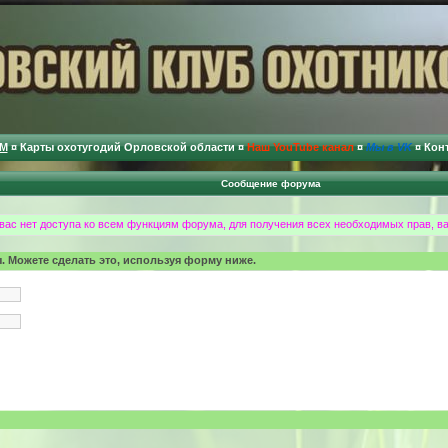
М
¤
Карты охотугодий Орловской области
¤
Наш YouTube канал
¤
Мы в VK
¤
Кон
Сообщение форума
 вас нет доступа ко всем функциям форума, для получения всех необходимых прав, в
. Можете сделать это, используя форму ниже.