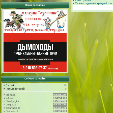
Регистрация
Связь с администрацией фо
Наши партнеры
Сейчас на сайте
¤
Гостей:
10
¤
Пользователей:
0
¤
teenage
¤
wifemis
¤
Natalya_ka...
¤
Luigi202
¤
diannnerose
¤
Deavers12