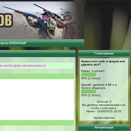
такты ОООООиР
Голосование
Нужен этот сайт и форум или
удалить всё?
ам необходимо авторизоваться
Нужен, я читаю!!
50% [1 Голос]
Удаляй, удобнее в ВК и в
Телеге общаться.
50% [1 Голос]
Голосов: 2
Вы должны авторизироваться,
чтобы голосовать.
Начат: 16/09/2025 10:35
Архив опросов
Авторизация