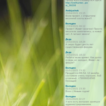
Прошу всех откликнуться здесь:
http://orelhunter...po
st_39208
Andrjushok
03/04/2021 15:15
Всем привет, с открытием
весенней охоты всех!!!
Володян
17/03/2021 06:12
Привет! Живёт конечно! Просто
писатели закончились, а новых
нет. А читают много!
Деда
14/02/2021 18:28
А скоро будет десть лет
существования форума
Деда
14/02/2021 18:23
Ребята! всем привет. Как долго
я сюда не заходил. Живет ли
форум?
Володян
01/01/2021 23:32
Продаётся ИЖ-54, 12 калибр,
состояние очень хорошее, бой
отличный. +79066624560
Геннадий
Володян
01/01/2021 23:30
Всех с Новым годом!
Володян
26/11/2020 22:27
У кого есть желание заняться
администрированием