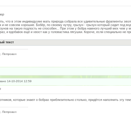
лер
ть, что в этом индивидууме мать природа собрала все удивительные фрагменты эволю
к и не совсем хорошие. Бобёр, по своему нутру, грызун - грызун который сидит под в
ызунов на такую подлость не способен... При этом у бобра намного лучший мех чем 
 раз, и вдобавок ещё и хвост как у головастика лягушки. Короче, если специально не 
ый текст
, Петрович
ано 14-10-2014 12:59
р
отников, которые знают о бобрах приблизительно столько, придётся наполнить эту тем
, Петрович