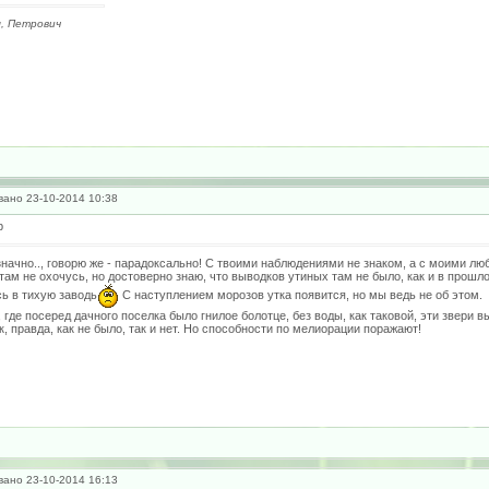
, Петрович
ано 23-10-2014 10:38
р
значно.., говорю же - парадоксально! С твоими наблюдениями не знаком, а с моими люб
 там не охочусь, но достоверно знаю, что выводков утиных там не было, как и в прошло
ь в тихую заводь
С наступлением морозов утка появится, но мы ведь не об этом.
 где посеред дачного поселка было гнилое болотце, без воды, как таковой, эти звери 
к, правда, как не было, так и нет. Но способности по мелиорации поражают!
ано 23-10-2014 16:13