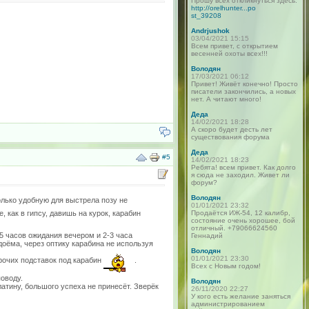
Прошу всех откликнуться здесь:
http://orelhunter...po
st_39208
Andrjushok
03/04/2021 15:15
Всем привет, с открытием
весенней охоты всех!!!
Володян
17/03/2021 06:12
Привет! Живёт конечно! Просто
писатели закончились, а новых
нет. А читают много!
Деда
14/02/2021 18:28
А скоро будет десть лет
существования форума
Деда
#5
14/02/2021 18:23
Ребята! всем привет. Как долго
я сюда не заходил. Живет ли
форум?
Володян
только удобную для выстрела позу не
01/01/2021 23:32
Продаётся ИЖ-54, 12 калибр,
, как в гипсу, давишь на курок, карабин
состояние очень хорошее, бой
отличный. +79066624560
-5 часов ожидания вечером и 2-3 часа
Геннадий
доёма, через оптику карабина не используя
Володян
01/01/2021 23:30
рочих подставок под карабин
.
Всех с Новым годом!
оводу.
Володян
латину, большого успеха не принесёт. Зверёк
26/11/2020 22:27
У кого есть желание заняться
администрированием