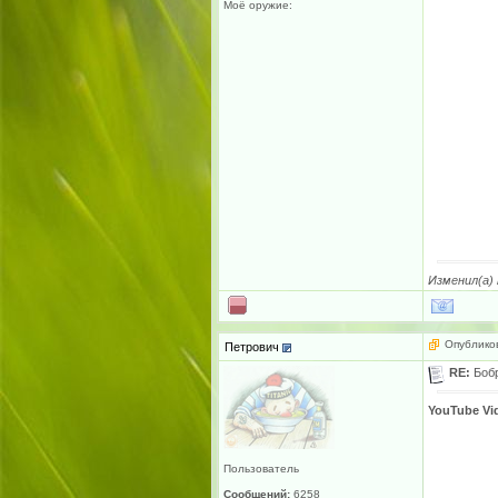
Моё оружие:
Изменил(а)
Опубликов
Петрович
RE:
Боб
YouTube Vi
Пользователь
Сообщений:
6258