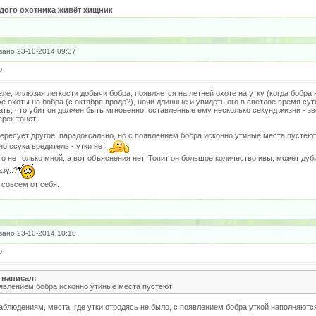
дого охотника живёт хищник
ано 23-10-2014 09:37
р
ле, иллюзия легкости добычи бобра, появляется на летней охоте на утку (когда бобра 
е охоты на бобра (с октября вроде?), ночи длинные и увидеть его в светлое время сут
ть, что убит он должен быть мгновенно, оставленные ему несколько секунд жизни - зв
рек тонет.
ересует другое, парадоксально, но с появлением бобра исконно утиные места пустею
но ссука вредитель - утки нет!
о не только мной, а вот объяснения нет. Топит он большое количество ивы, может д
зу..?
 совсем от себя.
ано 23-10-2014 10:10
р
 написал:
оявлением бобра исконно утиные места пустеют
аблюдениям, места, где утки отродясь не было, с появлением бобра уткой наполняются.