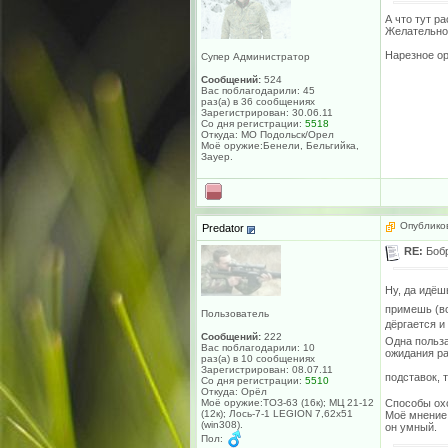
А что тут р
Желательно 
Нарезное ор
Супер Администратор
Сообщений:
524
Вас поблагодарили: 45
раз(а) в 36 сообщениях
Зарегистрирован: 30.06.11
Со дня регистрации:
5518
Откуда: МО Подольск/Орел
Моё оружие:Бенели, Бельгийка,
Зауер.
Опубликов
Predator
RE:
Боб
Ну, да идё
примешь (вс
Пользователь
дёргается и
Сообщений:
222
Одна польза
Вас поблагодарили: 10
ожидания ра
раз(а) в 10 сообщениях
Зарегистрирован: 08.07.11
подставок, 
Со дня регистрации:
5510
Откуда: Орёл
Способы охо
Моё оружие:ТОЗ-63 (16к); МЦ 21-12
(12к); Лось-7-1 LEGION 7,62х51
Моё мнение,
(win308).
он умный.
Пол: