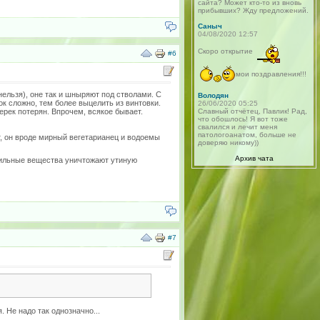
сайта? Может кто-то из вновь
прибывших? Жду предложений.
Саныч
04/08/2020 12:57
Скоро открытие
#6
мои поздравления!!!
нельзя), оне так и шныряют под стволами. С
Володян
ок сложно, тем более выцелить из винтовки.
26/06/2020 05:25
ерек потерян. Впрочем, всякое бывает.
Славный отчётец, Павлик! Рад,
что обошлось! Я вот тоже
свалился и лечит меня
патологоанатом, больше не
т, он вроде мирный вегетарианец и водоемы
доверяю никому))
Архив чата
убильные вещества уничтожают утиную
#7
 Не надо так однозначно...