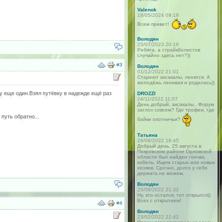
Valenok
18/05/2024 09:19
Всем привет!
Володян
23/07/2023 20:16
Ребята, а страйкболистов
случайно здесь нет?))
#3
Володян
01/12/2022 21:01
Стареют аксакалы, ленятся. А
молодёжь ленивая и родилась))
ду еще один.Взял путёвку в надежде ещё раз
DROZZI
24/11/2022 11:07
День добрый, аксакалы.. Форум
заглох совсем? Где трофеи, где
путь обратно...
байки охотничьи?
Татьяна
28/08/2022 16:45
Добрый день. 25 августа в
Покровском районе Орловской
области был найден гончак,
кобель. Ищем старых или новых
хозяев. Срочно, долго у себя
держать не можем.
Володян
25/08/2022 21:32
Ну, кто остался, тот открылся))
Всех с открытием!
#4
Володян
23/02/2022 22:42