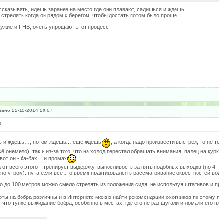
ассказывать, идешь заранее на место где они плавают, садишься и ждешь....
стрелять когда он рядом с берегом, чтобы достать потом было проще.
ужие и ПНВ, очень упрощают этот процесс.
ано 22-10-2014 20:07
р
шь и ждёшь…, потом ждёшь… ещё ждёшь
, а когда надо произвести выстрел, то не 
ё онемело), так и из-за того, что на холод перестал обращать внимания, палец на курке
 вот он - ба-бах… и промах
.
 от всего этого – тренирует выдержку, выносливость за пять подобных выходов (по 4 
но утром), ну, а если всё это время практиковался в рассматривание окрестностей во
то до 100 метров можно смело стрелять из положения сидя, не используя штативов и п
ты на бобра различны и в Интернете можно найти рекомендации охотников по этому п
 что тупое выжидание бобра, особенно в местах, где его не раз шугали и ломали его п