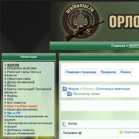
Главная
¤
ФОРУ
Навигация
¤
ФОРУМ
¤
ПРАВИЛА ФОРУМА
¤
Рабочие таксы Орла и
Главная страница
Правила
Поиск
области
¤
Обратная связь
¤
Доска объявлений
¤
Поиск
Форум
» Охота »
Охотничьи животные
¤
Карты охотугодий Орловской
области
Просмотр темы
¤
Файлы
¤
FAQ
¤
Все новости
¤
Наш YouTube канал
¤
Наши фотоальбомы
¤
Мы в VK
¤
Получение разрешения на
оружие
¤
Тренировочно-испытательная
Бобр
станция
¤
Добавить новость
Опубликов
Петрович
¤
Доска объявлений