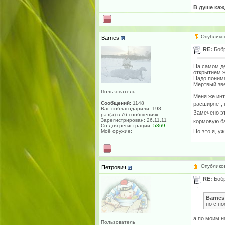
В душе каж
Опубликов
Barnes
RE:
Боб
На самом де
открытием ж
Надо понима
Мертвый зве
Пользователь
Меня же инт
Сообщений:
1148
расширяет, 
Вас поблагодарили: 198
Замечено эт
раз(а) в 76 сообщениях
Зарегистрирован: 26.11.11
кормовую ба
Со дня регистрации:
5369
Но это я, уж
Моё оружие:
Опубликов
Петрович
RE:
Боб
Barnes
но с п
а по моим н
Пользователь