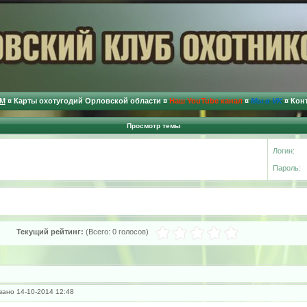
М
¤
Карты охотугодий Орловской области
¤
Наш YouTube канал
¤
Мы в VK
¤
Кон
Просмотр темы
Логин:
Пароль:
Текущий рейтинг:
(Всего:
0 голосов
)
ано 14-10-2014 12:48