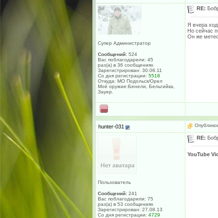
RE:
Боб
Я вчера ход
Но сейчас п
Он же метео
Супер Администратор
Сообщений:
524
Вас поблагодарили: 45
раз(а) в 36 сообщениях
Зарегистрирован: 30.06.11
Со дня регистрации:
5518
Откуда: МО Подольск/Орел
Моё оружие:Бенели, Бельгийка,
Зауер.
Опубликов
hunter-031
RE:
Боб
YouTube Vi
Пользователь
Сообщений:
241
Вас поблагодарили: 75
раз(а) в 53 сообщениях
Зарегистрирован: 27.08.13
Со дня регистрации:
4729