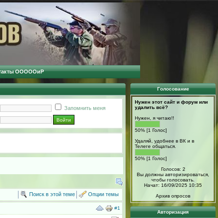
такты ОООООиР
Голосование
Нужен этот сайт и форум или
удалить всё?
Запомнить меня
Нужен, я читаю!!
50% [1 Голос]
Удаляй, удобнее в ВК и в
Телеге общаться.
50% [1 Голос]
Голосов: 2
Вы должны авторизироваться,
чтобы голосовать.
Начат: 16/09/2025 10:35
Поиск в этой теме
Опции темы
Архив опросов
#1
Авторизация