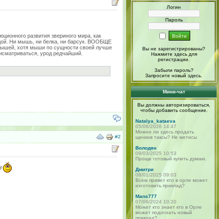
Логин
Пароль
ционного развития звериного мира, как
одой. Ни мышь, ни белка, ни барсук. ВООБЩЕ
у мышей, хотя мыши по сущности своей лучше
Вы не зарегистрированы?
присматриваться, урод редчайший.
Нажмите здесь
для
регистрации.
Забыли пароль?
Запросите новый
здесь
.
Мини-чат
Вы должны авторизироваться,
чтобы добавить сообщение.
Natalya_kataeva
05/06/2026 14:47
Можно ли здесь продать
#2
щенков таксы? Не метисы
Володян
09/03/2025 10:53
Проще готовый купить думаю.
у
Дмитри
08/01/2025 09:03
Всем привет кто в орле может
изготовить приклад?
Mans777
07/06/2024 10:20
Может кто знает кто в Орле
может подогнать новый
приклад?