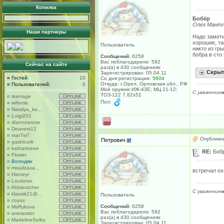
Копилка
Бобёр
Олег Мант
Наши партнеры
Надо замети
хорошие, та
Пользователь
никто из гр
бобра в сто
Сообщений:
6258
Вас поблагодарили: 592
Сейчас на сайте
раз(а) в 430 сообщениях
Скрыт
Зарегистрирован: 05.04.11
¤
Гостей:
10
Со дня регистрации:
5604
Откуда: г.Орел, Орловская обл., РФ
¤
Пользователей:
0
Моё оружие:ИЖ-43Е; МЦ 21-12;
С уважением
ТОЗ-122 7,62х51
¤
teenage
Пол:
¤
wifemis
¤
Natalya_ka...
¤
Luigi202
¤
diannnerose
¤
Deavers12
¤
mar7w7
Опубликов
Петрович
¤
gastricurk
¤
katharineee
RE:
Боб
¤
Flower
¤
Володян
¤
mixailzaxa...
встречал ох
¤
Harveyr
¤
Louisoss
¤
Abbieutcher
С уважением
¤
klassik21@...
Пользователь
¤
coyax
Сообщений:
6258
¤
MsRykova
Вас поблагодарили: 592
¤
smmsmrtn
раз(а) в 430 сообщениях
¤
MadelineSelby
Зарегистрирован: 05.04.11