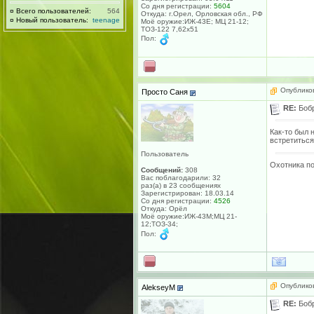
Со дня регистрации:
5604
¤
Всего пользователей:
564
Откуда: г.Орел, Орловская обл., РФ
¤
Новый пользователь:
teenage
Моё оружие:ИЖ-43Е; МЦ 21-12;
ТОЗ-122 7,62х51
Пол:
Опубликов
Просто Саня
RE:
Боб
Как-то был 
встретиться
Пользователь
Охотника по
Сообщений:
308
Вас поблагодарили: 32
раз(а) в 23 сообщениях
Зарегистрирован: 18.03.14
Со дня регистрации:
4526
Откуда: Орёл
Моё оружие:ИЖ-43М;МЦ 21-
12;ТОЗ-34;
Пол:
Опубликов
AlekseyM
RE:
Боб