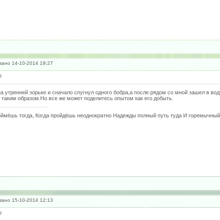
ано 14-10-2014 19:27
р
на утренней зорьке и сначало спугнул одного бобра,а после рядом со мной зашел в во
 таким образом.Но все же может поделитесь опытом как его добыть.
ймёшь тогда, Когда пройдёшь неоднократно Надежды полный путь туда И горемычный 
ано 15-10-2014 12:13
р