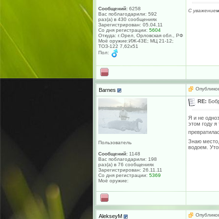
Сообщений:
6258
С уважением
Вас поблагодарили: 592
раз(а) в 430 сообщениях
Зарегистрирован: 05.04.11
Со дня регистрации:
5604
Откуда: г.Орел, Орловская обл., РФ
Моё оружие:ИЖ-43Е; МЦ 21-12;
ТОЗ-122 7,62х51
Пол:
Опубликов
Barnes
RE:
Боб
Я и не одно
этом году я
превратилас
Знаю место,
Пользователь
водоем. Уто
Сообщений:
1148
Вас поблагодарили: 198
раз(а) в 76 сообщениях
Зарегистрирован: 26.11.11
Со дня регистрации:
5369
Моё оружие:
Опубликов
AlekseyM