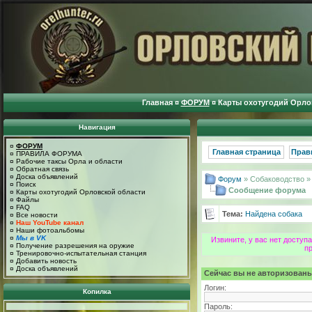
Главная
¤
ФОРУМ
¤
Карты охотугодий Орло
Навигация
¤
ФОРУМ
Главная страница
Прав
¤
ПРАВИЛА ФОРУМА
¤
Рабочие таксы Орла и области
¤
Обратная связь
¤
Доска объявлений
Форум
» Собаководство 
¤
Поиск
Сообщение форума
¤
Карты охотугодий Орловской области
¤
Файлы
¤
FAQ
Тема:
Найдена собака
¤
Все новости
¤
Наш YouTube канал
¤
Наши фотоальбомы
¤
Мы в VK
Извините, у вас нет досту
¤
Получение разрешения на оружие
п
¤
Тренировочно-испытательная станция
¤
Добавить новость
¤
Доска объявлений
Сейчас вы не авторизованы
Логин:
Копилка
Пароль: