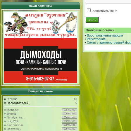
Наши партнеры
Запомнить меня
Полезные ссылки
Восстановление пароля
Регистрация
Связь с администрацией фо
Сейчас на сайте
¤
Гостей:
13
¤
Пользователей:
0
¤
teenage
¤
wifemis
¤
Natalya_ka...
¤
Luigi202
¤
diannnerose
¤
Deavers12