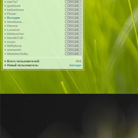
¤
mar7w7
¤
gastricurk
¤
katharineee
¤
Flower
¤
Володян
¤
mixailzaxa...
¤
Harveyr
¤
Louisoss
¤
Abbieutcher
¤
klassik21@...
¤
coyax
¤
MsRykova
¤
smmsmrtn
¤
MadelineSelby
¤
Всего пользователей:
564
¤
Новый пользователь:
teenage