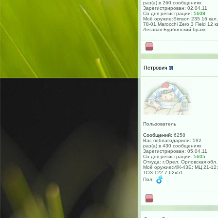
раз(а) в 260 сообщениях
Зарегистрирован: 02.04.11
Со дня регистрации:
5608
Моё оружие:Simson 235 16 кал.
78-01.Marocchi Zero 3 Field 12 к
Легавая-Бурбонский бракк.
Петрович
Пользователь
Сообщений:
6258
Вас поблагодарили: 592
раз(а) в 430 сообщениях
Зарегистрирован: 05.04.11
Со дня регистрации:
5605
Откуда: г.Орел, Орловская обл.
Моё оружие:ИЖ-43Е; МЦ 21-12;
ТОЗ-122 7,62х51
Пол: