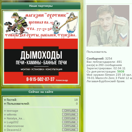
Наши партнеры
Пользователь
Сообщений:
3254
Вас поблагодарили: 491
раз(а) в 260 сообщениях
Зарегистрирован: 02.04.11
Со дня регистрации:
5608
Моё оружие:Simson 235 16 кал.
78-01.Marocchi Zero 3 Field 12 к
Легавая-Бурбонский бракк.
Сейчас на сайте
¤
Гостей:
18
¤
Пользователей:
0
¤
teenage
¤
wifemis
¤
Natalya_ka...
¤
Luigi202
¤
diannnerose
¤
Deavers12