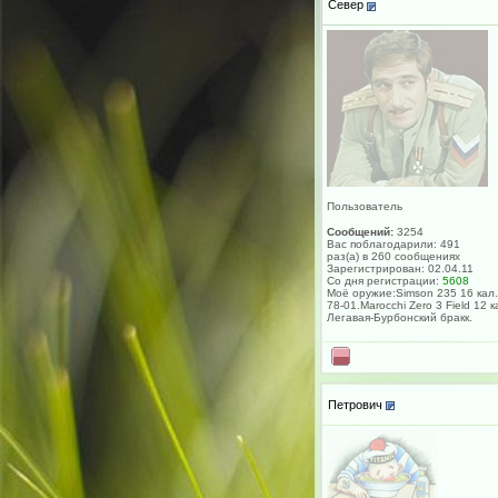
Север
Пользователь
Сообщений:
3254
Вас поблагодарили: 491
раз(а) в 260 сообщениях
Зарегистрирован: 02.04.11
Со дня регистрации:
5608
Моё оружие:Simson 235 16 кал.
78-01.Marocchi Zero 3 Field 12 к
Легавая-Бурбонский бракк.
Петрович