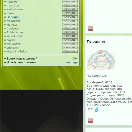
¤
mar7w7
¤
gastricurk
¤
katharineee
¤
Flower
¤
Володян
¤
mixailzaxa...
¤
Harveyr
¤
Louisoss
¤
Abbieutcher
¤
klassik21@...
¤
coyax
Петрович
¤
MsRykova
¤
smmsmrtn
¤
MadelineSelby
¤
Всего пользователей:
564
¤
Новый пользователь:
teenage
Пользователь
Сообщений:
6258
Вас поблагодарили: 592
раз(а) в 430 сообщениях
Зарегистрирован: 05.04.11
Со дня регистрации:
5605
Откуда: г.Орел, Орловская обл.
Моё оружие:ИЖ-43Е; МЦ 21-12;
ТОЗ-122 7,62х51
Пол: