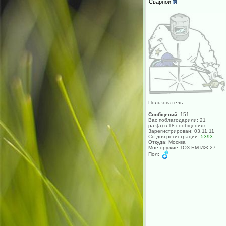
Сварной
Пользователь
Сообщений:
151
Вас поблагодарили: 21
раз(а) в 18 сообщениях
Зарегистрирован: 03.11.11
Со дня регистрации:
5393
Откуда: Москва
Моё оружие:ТОЗ-БМ ИЖ-27
Пол: