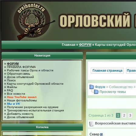
Главная
¤
ФОРУМ
¤
Карты охотугодий Орло
Навигация
¤
ФОРУМ
¤
ПРАВИЛА ФОРУМА
¤
Рабочие таксы Орла и области
Главная страница
Прав
¤
Обратная связь
¤
Доска объявлений
¤
Поиск
¤
Карты охотугодий Орловской области
Форум
» Собаководство 
¤
Файлы
¤
FAQ
Просмотр темы
¤
Все новости
¤
Наш YouTube канал
¤
Наши фотоальбомы
¤
Мы в VK
¤
Получение разрешения на оружие
¤
Тренировочно-испытательная станция
¤
Добавить новость
Страница 1 из 3
1
2
3
¤
Доска объявлений
Всероссийская выставк
Копилка
Север