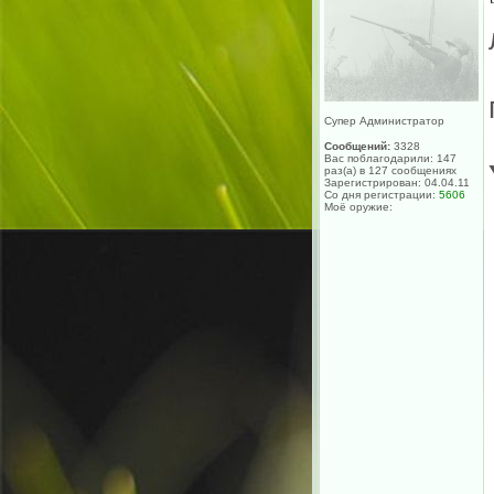
Супер Администратор
Сообщений:
3328
Вас поблагодарили: 147
раз(а) в 127 сообщениях
Зарегистрирован: 04.04.11
Со дня регистрации:
5606
Моё оружие: