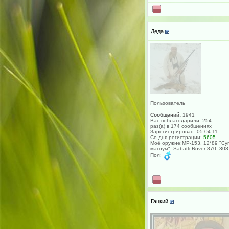
Деда
Пользователь
Сообщений:
1941
Вас поблагодарили: 254
раз(а) в 174 сообщениях
Зарегистрирован: 05.04.11
Со дня регистрации:
5605
Моё оружие:МР-153, 12*89 "Су
магнум"; Sabatti Rover 870. 308
Пол:
Гацкий