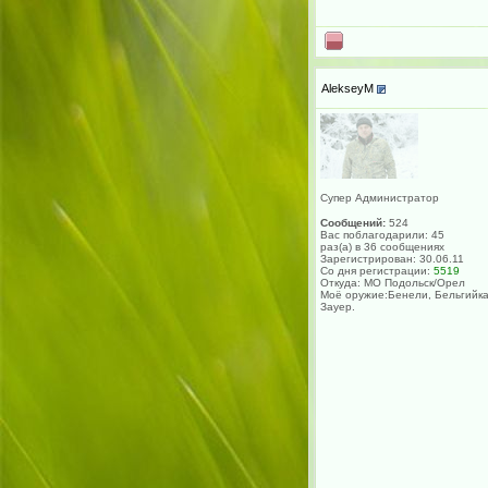
AlekseyM
Супер Администратор
Сообщений:
524
Вас поблагодарили: 45
раз(а) в 36 сообщениях
Зарегистрирован: 30.06.11
Со дня регистрации:
5519
Откуда: МО Подольск/Орел
Моё оружие:Бенели, Бельгийка
Зауер.