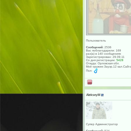
Пользователь
Сообщений:
2536
Вас поблагодарили: 169
раз(а) в 140 сообщениях
Зарегистрирован: 29.09.11
Со дня регистрации:
5428
Откуда: Орловская обл.
Моё оружие:Зауэр,12 кал.Сайг
Пол:
AlekseyM
Супер Администратор
Сообщений:
524