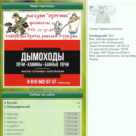
Наши партнеры
Супер Администратор
Сообщений:
524
Вас поблагодарили: 45
раз(а) в 36 сообщениях
Зарегистрирован: 30.06.11
Со дня регистрации:
5519
Откуда: МО Подольск/Орел
Моё оружие:Бенели, Бельгийка
Зауер.
Сейчас на сайте
¤
Гостей:
14
¤
Пользователей:
0
¤
teenage
¤
wifemis
¤
Natalya_ka...
¤
Luigi202
¤
diannnerose
¤
Deavers12