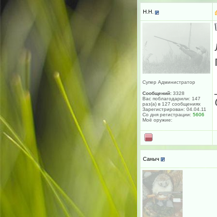
H.H.
Супер Администратор
Сообщений:
3328
Вас поблагодарили: 147
раз(а) в 127 сообщениях
Зарегистрирован: 04.04.11
Со дня регистрации:
5606
Моё оружие:
Саныч