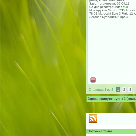
раз(а) в 260 сообщениях
Зарегистрирован: 02.04.11
Со дня регистрации:
5608
Моё оружие:Simson 235 16 кал.
78-01.Marocchi Zero 3 Field 12 к
Легавая-Бурбонский бракк.
Страница 1 из 3
1
2
3
Здесь присутствуют: 1 (польз
Похожие темы