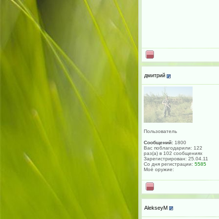
дмитрий
Пользователь
Сообщений:
1800
Вас поблагодарили: 122
раз(а) в 102 сообщениях
Зарегистрирован: 25.04.11
Со дня регистрации:
5585
Моё оружие:
AlekseyM