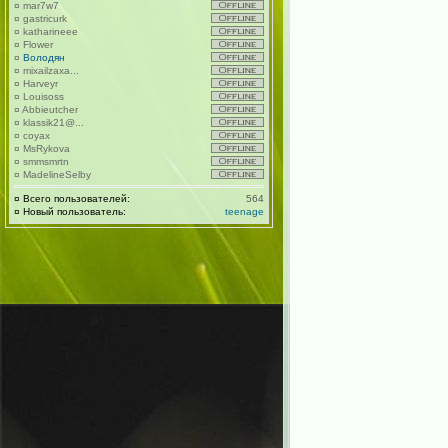
¤
mar7w7
¤
gastricurk
¤
katharineee
¤
Flower
¤
Володян
¤
mixailzaxa...
¤
Harveyr
¤
Louisoss
¤
Abbieutcher
¤
klassik21@...
¤
coyax
¤
MsRykova
¤
smmsmrtn
¤
MadelineSelby
¤
Всего пользователей:
564
¤
Новый пользователь:
teenage