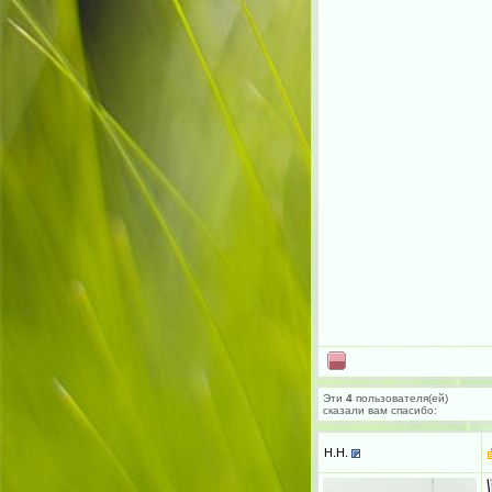
Эти
4
пользователя(ей)
сказали вам cпасибо:
H.H.