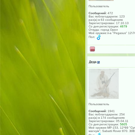
Пользователь
Сообщений:
472
Вас поблагодарили: 123
раз(а) в 63 сообщениях
Зарегистрирован: 17.10.13
Со дня регистрации:
4679
Откуда: город Орел
Моё оружие:п-а "Pеgasus" 12\7
Пол:
Деда
Пользователь
Сообщений:
1941
Вас поблагодарили: 254
раз(а) в 174 сообщениях
Зарегистрирован: 05.04.11
Со дня регистрации:
5605
Моё оружие:МР-153, 12*89 "Су
магнум"; Sabatti Rover 870. 308