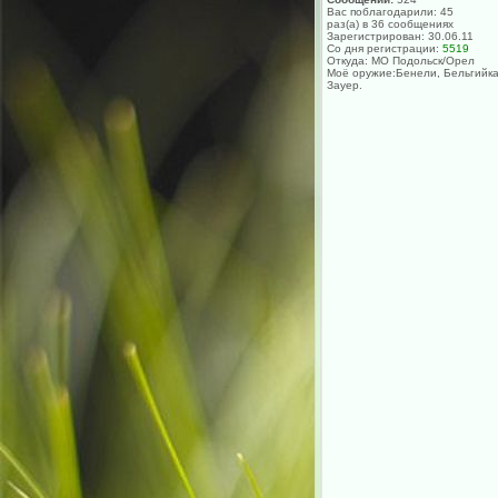
Вас поблагодарили: 45
раз(а) в 36 сообщениях
Зарегистрирован: 30.06.11
Со дня регистрации:
5519
Откуда: МО Подольск/Орел
Моё оружие:Бенели, Бельгийка
Зауер.