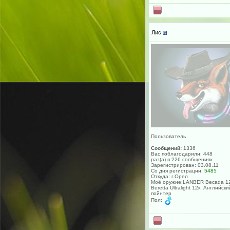
Лис
Пользователь
Сообщений:
1336
Вас поблагодарили: 448
раз(а) в 226 сообщениях
Зарегистрирован: 03.08.11
Со дня регистрации:
5485
Откуда: г.Орел
Моё оружие:LANBER Becada 12
Beretta Ultralight 12к, Английски
пойнтер
Пол: