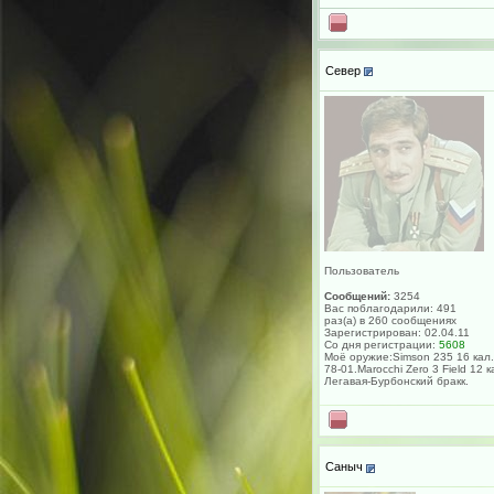
Север
Пользователь
Сообщений:
3254
Вас поблагодарили: 491
раз(а) в 260 сообщениях
Зарегистрирован: 02.04.11
Со дня регистрации:
5608
Моё оружие:Simson 235 16 кал.
78-01.Marocchi Zero 3 Field 12 к
Легавая-Бурбонский бракк.
Саныч