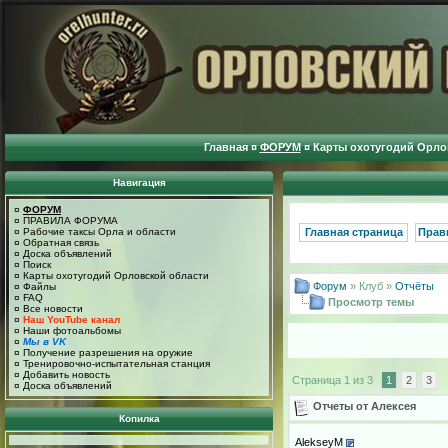
Главная
¤
ФОРУМ
¤
Карты охотугодий Орло
Навигация
¤
ФОРУМ
¤
ПРАВИЛА ФОРУМА
¤
Рабочие таксы Орла и области
Главная страница
Прав
¤
Обратная связь
¤
Доска объявлений
¤
Поиск
¤
Карты охотугодий Орловской области
Форум
» Клуб »
Отчёты
¤
Файлы
¤
FAQ
Просмотр темы
¤
Все новости
¤
Наш YouTube канал
¤
Наши фотоальбомы
¤
Мы в VK
¤
Получение разрешения на оружие
¤
Тренировочно-испытательная станция
¤
Добавить новость
Страница 1 из 3
1
2
3
¤
Доска объявлений
Отчеты от Алексея
Копилка
AlekseyM