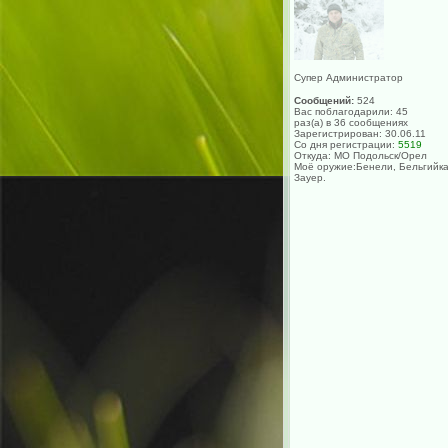
Супер Администратор
Сообщений:
524
Вас поблагодарили: 45
раз(а) в 36 сообщениях
Зарегистрирован: 30.06.11
Со дня регистрации:
5519
Откуда: МО Подольск/Орел
Моё оружие:Бенели, Бельгийка
Зауер.