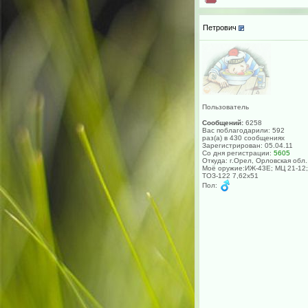
Петрович
Пользователь
Сообщений:
6258
Вас поблагодарили: 592
раз(а) в 430 сообщениях
Зарегистрирован: 05.04.11
Со дня регистрации:
5605
Откуда: г.Орел, Орловская обл.
Моё оружие:ИЖ-43Е; МЦ 21-12;
ТОЗ-122 7,62х51
Пол: