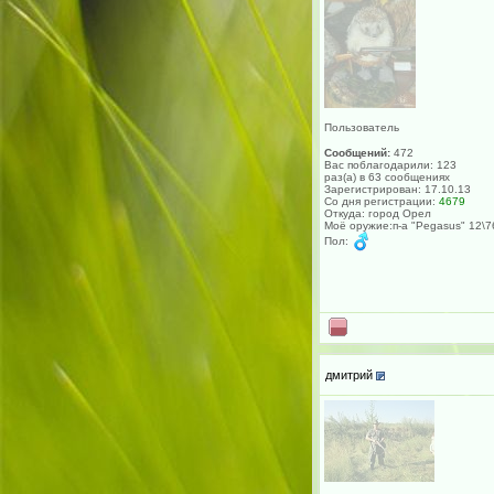
Пользователь
Сообщений:
472
Вас поблагодарили: 123
раз(а) в 63 сообщениях
Зарегистрирован: 17.10.13
Со дня регистрации:
4679
Откуда: город Орел
Моё оружие:п-а "Pеgasus" 12\7
Пол:
дмитрий