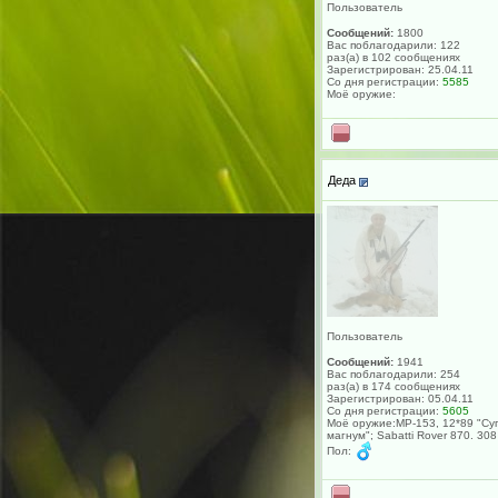
Пользователь
Сообщений:
1800
Вас поблагодарили: 122
раз(а) в 102 сообщениях
Зарегистрирован: 25.04.11
Со дня регистрации:
5585
Моё оружие:
Деда
Пользователь
Сообщений:
1941
Вас поблагодарили: 254
раз(а) в 174 сообщениях
Зарегистрирован: 05.04.11
Со дня регистрации:
5605
Моё оружие:МР-153, 12*89 "Су
магнум"; Sabatti Rover 870. 308
Пол: