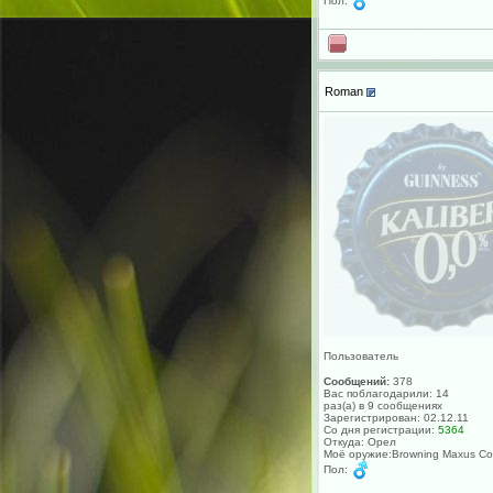
Пол:
Roman
Пользователь
Сообщений:
378
Вас поблагодарили: 14
раз(а) в 9 сообщениях
Зарегистрирован: 02.12.11
Со дня регистрации:
5364
Откуда: Орел
Моё оружие:Browning Maxus Co
Пол: