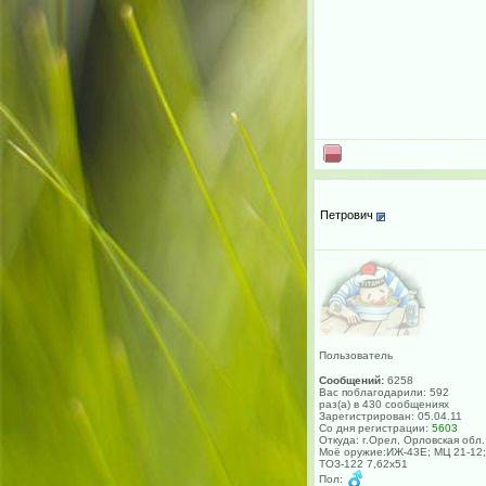
Петрович
Пользователь
Сообщений:
6258
Вас поблагодарили: 592
раз(а) в 430 сообщениях
Зарегистрирован: 05.04.11
Со дня регистрации:
5603
Откуда: г.Орел, Орловская обл.
Моё оружие:ИЖ-43Е; МЦ 21-12;
ТОЗ-122 7,62х51
Пол: