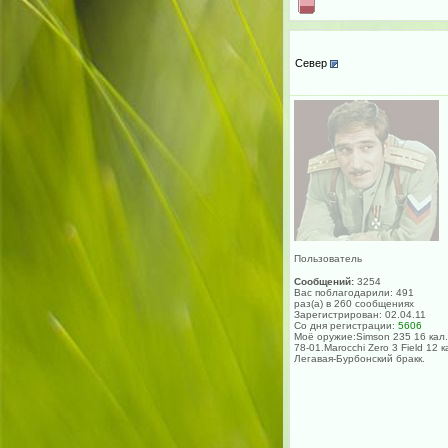
Север
Пользователь
Сообщений:
3254
Вас поблагодарили: 491
раз(а) в 260 сообщениях
Зарегистрирован: 02.04.11
Со дня регистрации:
5606
Моё оружие:Simson 235 16 кал.
78-01.Marocchi Zero 3 Field 12 к
Легавая-Бурбонский бракк.