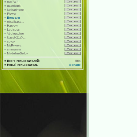
¤
mar7w7
¤
gastricurk
¤
katharineee
¤
Flower
¤
Володян
¤
mixailzaxa...
¤
Harveyr
¤
Louisoss
¤
Abbieutcher
¤
klassik21@...
¤
coyax
¤
MsRykova
¤
smmsmrtn
¤
MadelineSelby
¤
Всего пользователей:
564
¤
Новый пользователь:
teenage