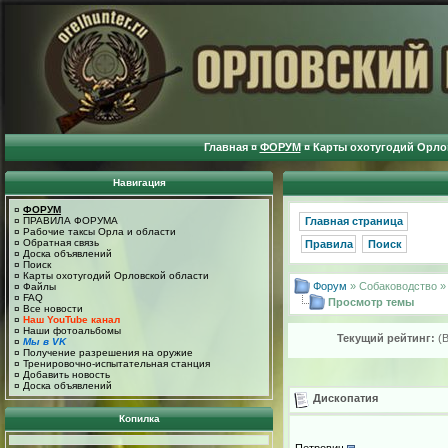
Главная
¤
ФОРУМ
¤
Карты охотугодий Орло
Навигация
¤
ФОРУМ
¤
ПРАВИЛА ФОРУМА
Главная страница
¤
Рабочие таксы Орла и области
¤
Обратная связь
Правила
Поиск
¤
Доска объявлений
¤
Поиск
¤
Карты охотугодий Орловской области
Форум
» Собаководство 
¤
Файлы
¤
FAQ
Просмотр темы
¤
Все новости
¤
Наш YouTube канал
¤
Наши фотоальбомы
Текущий рейтинг:
(
¤
Мы в VK
¤
Получение разрешения на оружие
¤
Тренировочно-испытательная станция
¤
Добавить новость
¤
Доска объявлений
Дископатия
Копилка
Петрович