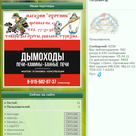
Наши партнеры
Пользователь
Сообщений:
6258
Вас поблагодарили: 592
раз(а) в 430 сообщениях
Зарегистрирован: 05.04.11
Со дня регистрации:
5603
Откуда: г.Орел, Орловская обл.
Моё оружие:ИЖ-43Е; МЦ 21-12;
ТОЗ-122 7,62х51
Пол:
Сейчас на сайте
¤
Гостей:
11
¤
Пользователей:
0
¤
teenage
¤
wifemis
¤
Natalya_ka...
¤
Luigi202
¤
diannnerose
¤
Deavers12