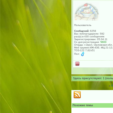
Пользователь
Сообщений:
6258
Вас поблагодарили: 592
раз(а) в 430 сообщениях
Зарегистрирован: 05.04.11
Со дня регистрации:
5603
Откуда: г.Орел, Орловская обл.
Моё оружие:ИЖ-43Е; МЦ 21-12;
ТОЗ-122 7,62х51
Пол:
Здесь присутствуют: 1 (польз
«
П
Похожие темы