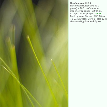
Сообщений:
3254
Вас поблагодарили: 491
раз(а) в 260 сообщениях
Зарегистрирован: 02.04.11
Со дня регистрации:
5606
Моё оружие:Simson 235 16 кал.
78-01.Marocchi Zero 3 Field 12 к
Легавая-Бурбонский бракк.