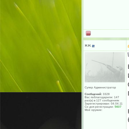
H.H.
Супер Администратор
Сообщений:
3328
Вас поблагодарили: 147
раз(а) в 127 сообщениях
Зарегистрирован: 04.04.11
Со дня регистрации:
5607
Моё оружие: