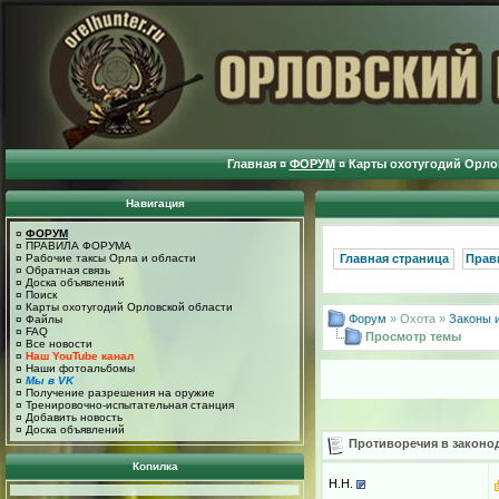
Главная
¤
ФОРУМ
¤
Карты охотугодий Орло
Навигация
¤
ФОРУМ
¤
ПРАВИЛА ФОРУМА
¤
Рабочие таксы Орла и области
Главная страница
Прав
¤
Обратная связь
¤
Доска объявлений
¤
Поиск
¤
Карты охотугодий Орловской области
Форум
» Охота »
Законы 
¤
Файлы
¤
FAQ
Просмотр темы
¤
Все новости
¤
Наш YouTube канал
¤
Наши фотоальбомы
¤
Мы в VK
¤
Получение разрешения на оружие
¤
Тренировочно-испытательная станция
¤
Добавить новость
¤
Доска объявлений
Противоречия в законод
Копилка
H.H.