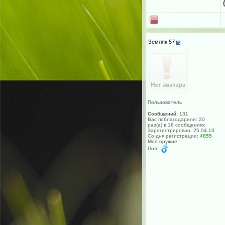
Земляк 57
Пользователь
Сообщений:
131
Вас поблагодарили: 20
раз(а) в 16 сообщениях
Зарегистрирован: 25.04.13
Со дня регистрации:
4855
Моё оружие:
Пол: