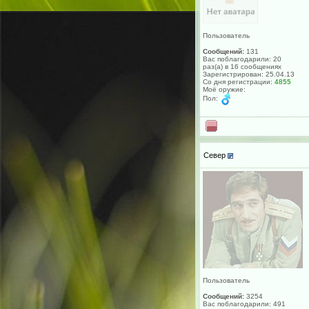
Пользователь
Сообщений:
131
Вас поблагодарили: 20
раз(а) в 16 сообщениях
Зарегистрирован: 25.04.13
Со дня регистрации:
4855
Моё оружие:
Пол:
Север
Пользователь
Сообщений:
3254
Вас поблагодарили: 491