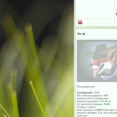
Лис
Пользователь
Сообщений:
1336
Вас поблагодарили: 448
раз(а) в 226 сообщениях
Зарегистрирован: 03.08.11
Со дня регистрации:
5486
Откуда: г.Орел
Моё оружие:LANBER Becada 12
Beretta Ultralight 12к, Английски
пойнтер