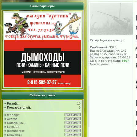
Наши партнеры
Супер Администратор
Сообщений:
3328
Вас поблагодарили: 147
раз(а) в 127 сообщениях
Зарегистрирован: 04.04.11
Со дня регистрации:
5607
Моё оружие:
Сейчас на сайте
¤
Гостей:
10
¤
Пользователей:
0
¤
teenage
¤
wifemis
¤
Natalya_ka...
¤
Luigi202
¤
diannnerose
¤
Deavers12