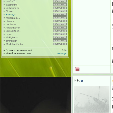
¤
mar7w7
¤
gastricurk
¤
katharineee
¤
Flower
¤
Володян
¤
mixailzaxa...
¤
Harveyr
¤
Louisoss
¤
Abbieutcher
¤
klassik21@...
¤
coyax
¤
MsRykova
¤
smmsmrtn
¤
MadelineSelby
¤
Всего пользователей:
564
¤
Новый пользователь:
teenage
H.H.