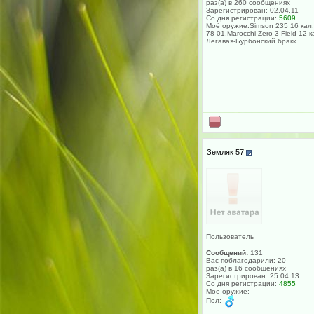
раз(а) в 260 сообщениях
Зарегистрирован: 02.04.11
Со дня регистрации:
5609
Моё оружие:Simson 235 16 кал.
78-01.Marocchi Zero 3 Field 12 к
Легавая-Бурбонский бракк.
Земляк 57
Пользователь
Сообщений:
131
Вас поблагодарили: 20
раз(а) в 16 сообщениях
Зарегистрирован: 25.04.13
Со дня регистрации:
4855
Моё оружие:
Пол: