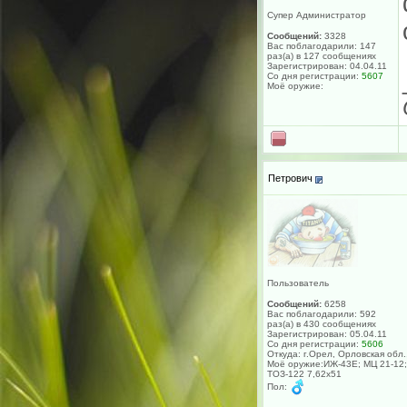
Супер Администратор
Сообщений:
3328
Вас поблагодарили: 147
раз(а) в 127 сообщениях
Зарегистрирован: 04.04.11
Со дня регистрации:
5607
Моё оружие:
Петрович
Пользователь
Сообщений:
6258
Вас поблагодарили: 592
раз(а) в 430 сообщениях
Зарегистрирован: 05.04.11
Со дня регистрации:
5606
Откуда: г.Орел, Орловская обл.
Моё оружие:ИЖ-43Е; МЦ 21-12;
ТОЗ-122 7,62х51
Пол: