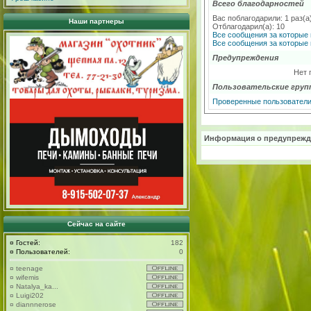
Всего благодарностей
Вас поблагодарили: 1 раз(а
Наши партнеры
Отблагодарил(а): 10
Все сообщения за которые 
Все сообщения за которые 
Предупреждения
Нет 
Пользовательские груп
Проверенные пользовател
Информация о предупрежд
Сейчас на сайте
¤
Гостей:
182
¤
Пользователей:
0
¤
teenage
¤
wifemis
¤
Natalya_ka...
¤
Luigi202
¤
diannnerose