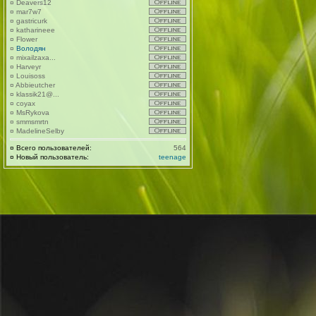
¤
Deavers12
¤
mar7w7
¤
gastricurk
¤
katharineee
¤
Flower
¤
Володян
¤
mixailzaxa...
¤
Harveyr
¤
Louisoss
¤
Abbieutcher
¤
klassik21@...
¤
coyax
¤
MsRykova
¤
smmsmrtn
¤
MadelineSelby
¤
Всего пользователей:
564
¤
Новый пользователь:
teenage