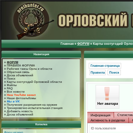
Главная
¤
ФОРУМ
¤
Карты охотугодий Орло
Навигация
¤
ФОРУМ
¤
ПРАВИЛА ФОРУМА
Главная страница
¤
Рабочие таксы Орла и области
¤
Обратная связь
Правила
Поиск
¤
Доска объявлений
¤
Поиск
¤
Карты охотугодий Орловской области
¤
Файлы
¤
FAQ
¤
Все новости
¤
Наш YouTube канал
¤
Наши фотоальбомы
¤
Мы в VK
¤
Получение разрешения на оружие
¤
Тренировочно-испытательная станция
¤
Добавить новость
¤
Доска объявлений
Статистик
Информация
Активность в разделах
Копилка
ID пользователя
Фреш казино