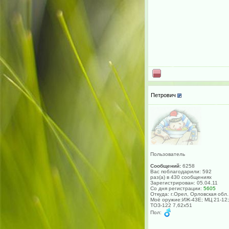
Петрович
Пользователь
Сообщений:
6258
Вас поблагодарили: 592
раз(а) в 430 сообщениях
Зарегистрирован: 05.04.11
Со дня регистрации:
5605
Откуда: г.Орел, Орловская обл.
Моё оружие:ИЖ-43Е; МЦ 21-12;
ТОЗ-122 7,62х51
Пол: