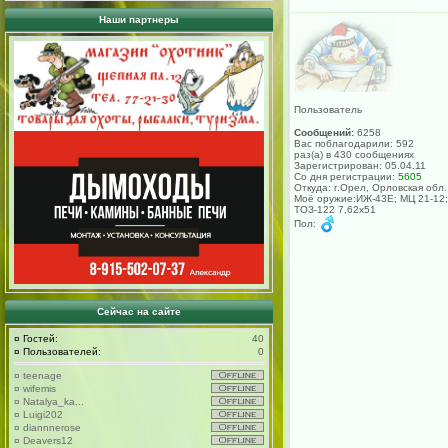
Наши партнеры
Пользователь
Сообщений:
6258
Вас поблагодарили: 592
раз(а) в 430 сообщениях
Зарегистрирован: 05.04.11
Со дня регистрации:
5605
Откуда: г.Орел, Орловская обл.
Моё оружие:ИЖ-43Е; МЦ 21-12;
ТОЗ-122 7,62х51
Пол:
Сейчас на сайте
¤
Гостей:
40
¤
Пользователей:
0
¤
teenage
¤
wifemis
¤
Natalya_ka...
¤
Luigi202
¤
diannnerose
¤
Deavers12