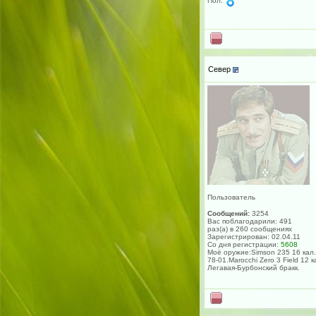
Пол:
Север
Пользователь
Сообщений:
3254
Вас поблагодарили: 491
раз(а) в 260 сообщениях
Зарегистрирован: 02.04.11
Со дня регистрации:
5608
Моё оружие:Simson 235 16 кал.
78-01.Marocchi Zero 3 Field 12 к
Легавая-Бурбонский бракк.