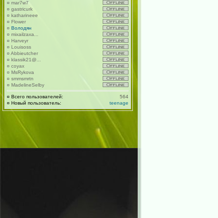
¤
mar7w7
¤
gastricurk
¤
katharineee
¤
Flower
¤
Володян
¤
mixailzaxa...
¤
Harveyr
¤
Louisoss
¤
Abbieutcher
¤
klassik21@...
¤
coyax
¤
MsRykova
¤
smmsmrtn
¤
MadelineSelby
¤
Всего пользователей:
564
¤
Новый пользователь:
teenage