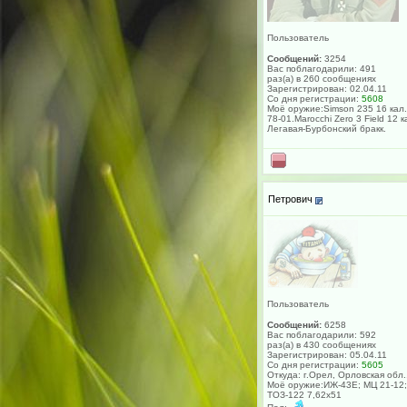
Пользователь
Сообщений:
3254
Вас поблагодарили: 491
раз(а) в 260 сообщениях
Зарегистрирован: 02.04.11
Со дня регистрации:
5608
Моё оружие:Simson 235 16 кал.
78-01.Marocchi Zero 3 Field 12 к
Легавая-Бурбонский бракк.
Петрович
Пользователь
Сообщений:
6258
Вас поблагодарили: 592
раз(а) в 430 сообщениях
Зарегистрирован: 05.04.11
Со дня регистрации:
5605
Откуда: г.Орел, Орловская обл.
Моё оружие:ИЖ-43Е; МЦ 21-12;
ТОЗ-122 7,62х51