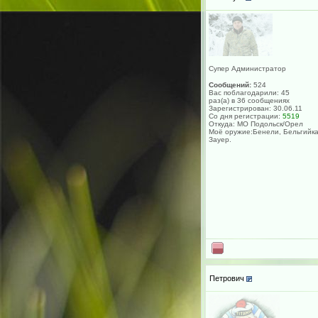
Супер Администратор
Сообщений:
524
Вас поблагодарили: 45
раз(а) в 36 сообщениях
Зарегистрирован: 30.06.11
Со дня регистрации:
5519
Откуда: МО Подольск/Орел
Моё оружие:Бенели, Бельгийка
Зауер.
Петрович