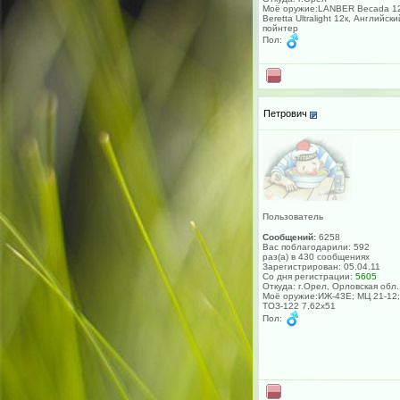
Моё оружие:LANBER Becada 12
Beretta Ultralight 12к, Английски
пойнтер
Пол:
Петрович
Пользователь
Сообщений:
6258
Вас поблагодарили: 592
раз(а) в 430 сообщениях
Зарегистрирован: 05.04.11
Со дня регистрации:
5605
Откуда: г.Орел, Орловская обл.
Моё оружие:ИЖ-43Е; МЦ 21-12;
ТОЗ-122 7,62х51
Пол: