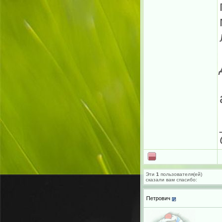
Эти
1
пользователя(ей)
сказали вам cпасибо:
Петрович