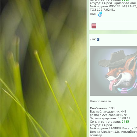
Откуда: г.Орел, Орловская обл.
Моё оружие:ИЖ-43Е; МЦ 21-12;
ТОЗ-122 7,62х51
Пол:
Лис
Пользователь
Сообщений:
1336
Вас поблагодарили: 448
раз(а) в 226 сообщениях
Зарегистрирован: 03.08.11
Со дня регистрации:
5485
Откуда: г.Орел
Моё оружие:LANBER Becada 12
Beretta Ultralight 12к, Английски
пойнтер