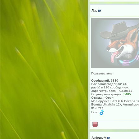
Лис
Пользователь
Сообщений:
1336
Вас поблагодарили: 448
раз(а) в 226 сообщениях
Зарегистрирован: 03.08.11
Со дня регистрации:
5485
Откуда: г.Орел
Моё оружие:LANBER Becada 12
Beretta Ultralight 12к, Английски
пойнтер
Пол:
AlekseyM