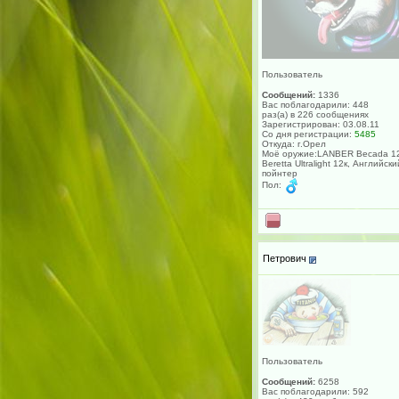
Пользователь
Сообщений:
1336
Вас поблагодарили: 448
раз(а) в 226 сообщениях
Зарегистрирован: 03.08.11
Со дня регистрации:
5485
Откуда: г.Орел
Моё оружие:LANBER Becada 12
Beretta Ultralight 12к, Английски
пойнтер
Пол:
Петрович
Пользователь
Сообщений:
6258
Вас поблагодарили: 592