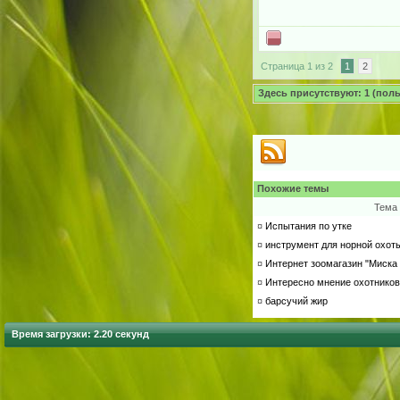
Страница 1 из 2
1
2
Здесь присутствуют: 1 (польз
Похожие темы
Тема
¤
Испытания по утке
¤
инструмент для норной охот
¤
Интернет зоомагазин "Миска 
¤
Интересно мнение охотников
¤
барсучий жир
Время загрузки: 2.20 секунд