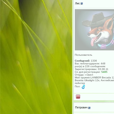
Лис
Пользователь
Сообщений:
1336
Вас поблагодарили: 448
раз(а) в 226 сообщениях
Зарегистрирован: 03.08.11
Со дня регистрации:
5485
Откуда: г.Орел
Моё оружие:LANBER Becada 12
Beretta Ultralight 12к, Английски
пойнтер
Пол:
Петрович