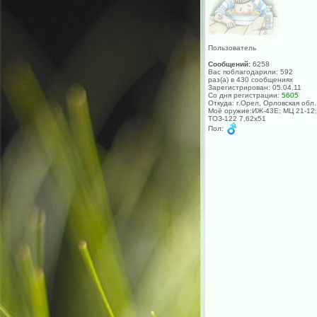
Пользователь
Сообщений:
6258
Вас поблагодарили: 592
раз(а) в 430 сообщениях
Зарегистрирован: 05.04.11
Со дня регистрации:
5605
Откуда: г.Орел, Орловская обл.
Моё оружие:ИЖ-43Е; МЦ 21-12;
ТОЗ-122 7,62х51
Пол: