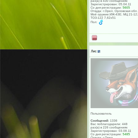
раз(а) в 430 сообщениях
Зарегистрирован: 05.04.11
Со дня регистрации:
5605
Откуда: г.Орел, Орловская обл.
Моё оружие:ИЖ-43Е; МЦ 21-12;
ТОЗ-122 7,62х51
Пол:
Лис
Пользователь
Сообщений:
1336
Вас поблагодарили: 448
раз(а) в 226 сообщениях
Зарегистрирован: 03.08.11
Со дня регистрации:
5485
Откуда: г.Орел