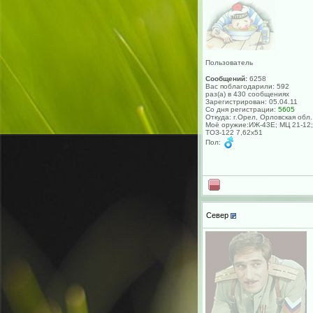
Пользователь
Сообщений:
6258
Вас поблагодарили: 592
раз(а) в 430 сообщениях
Зарегистрирован: 05.04.11
Со дня регистрации:
5605
Откуда: г.Орел, Орловская обл.
Моё оружие:ИЖ-43Е; МЦ 21-12;
ТОЗ-122 7,62х51
Пол:
Север