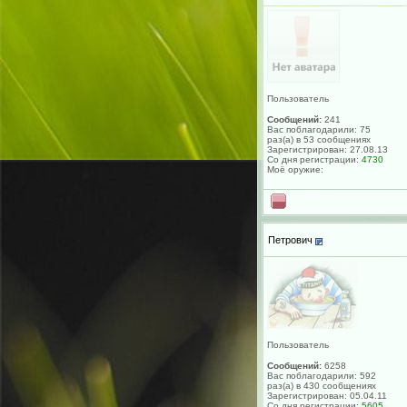
Пользователь
Сообщений:
241
Вас поблагодарили: 75
раз(а) в 53 сообщениях
Зарегистрирован: 27.08.13
Со дня регистрации:
4730
Моё оружие:
Петрович
Пользователь
Сообщений:
6258
Вас поблагодарили: 592
раз(а) в 430 сообщениях
Зарегистрирован: 05.04.11
Со дня регистрации:
5605