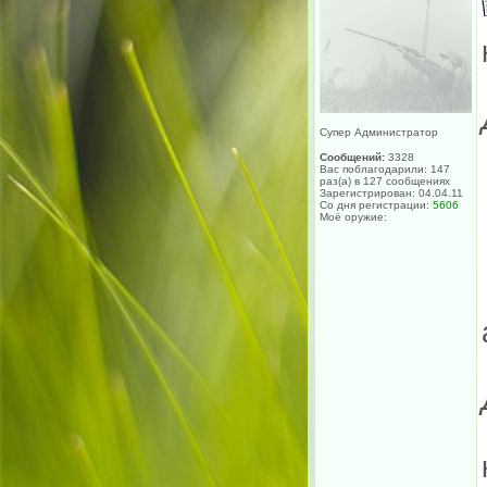
Супер Администратор
Сообщений:
3328
Вас поблагодарили: 147
раз(а) в 127 сообщениях
Зарегистрирован: 04.04.11
Со дня регистрации:
5606
Моё оружие: