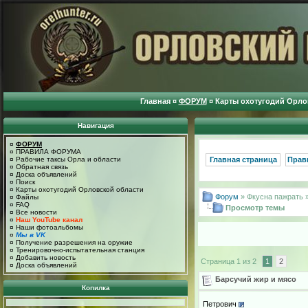
Главная
¤
ФОРУМ
¤
Карты охотугодий Орло
Навигация
¤
ФОРУМ
¤
ПРАВИЛА ФОРУМА
¤
Рабочие таксы Орла и области
Главная страница
Прав
¤
Обратная связь
¤
Доска объявлений
¤
Поиск
¤
Карты охотугодий Орловской области
Форум
» Фкусна пажрать 
¤
Файлы
¤
FAQ
Просмотр темы
¤
Все новости
¤
Наш YouTube канал
¤
Наши фотоальбомы
¤
Мы в VK
¤
Получение разрешения на оружие
¤
Тренировочно-испытательная станция
¤
Добавить новость
Страница 1 из 2
1
2
¤
Доска объявлений
Барсучий жир и мясо
Копилка
Петрович