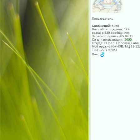
Пользователь
Сообщений:
6258
Вас поблагодарили: 592
раз(а) в 430 сообщениях
Зарегистрирован: 05.04.11
Со дня регистрации:
5605
Откуда: г.Орел, Орловская обл.
Моё оружие:ИЖ-43Е; МЦ 21-12;
ТОЗ-122 7,62х51
Пол: