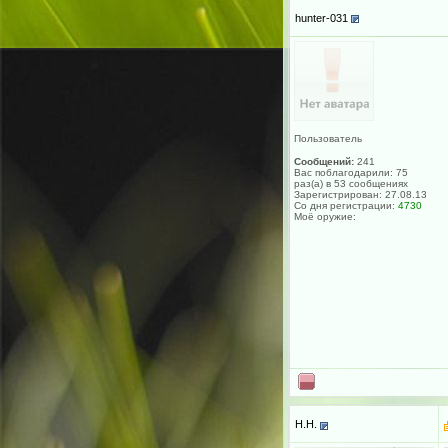
hunter-031
Пользователь
Сообщений:
241
Вас поблагодарили: 75
раз(а) в 53 сообщениях
Зарегистрирован: 27.08.13
Со дня регистрации:
4730
Моё оружие:
H.H.