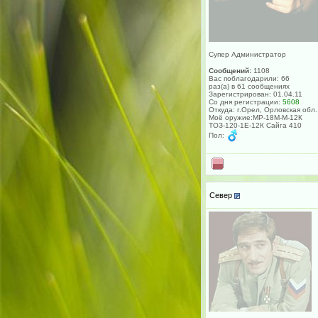
Супер Администратор
Сообщений:
1108
Вас поблагодарили: 66
раз(а) в 61 сообщениях
Зарегистрирован: 01.04.11
Со дня регистрации:
5608
Откуда: г.Орел, Орловская обл.
Моё оружие:МР-18М-М-12К
ТОЗ-120-1Е-12К Сайга 410
Пол:
Север