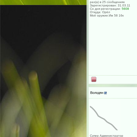
раз(а) в 25 сообщениях
Зарегистрирован: 31.03.11
Со дня регистрации:
5608
Откуда: Орёл
Моё оружие:Иж 58 16к
Володян
Супер Администратор