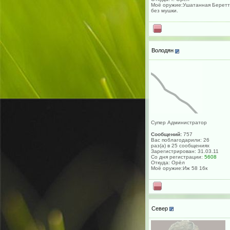
Моё оружие:Ушатанная Берет
без мушки.
Володян
Супер Администратор
Сообщений:
757
Вас поблагодарили: 26
раз(а) в 25 сообщениях
Зарегистрирован: 31.03.11
Со дня регистрации:
5608
Откуда: Орёл
Моё оружие:Иж 58 16к
Север