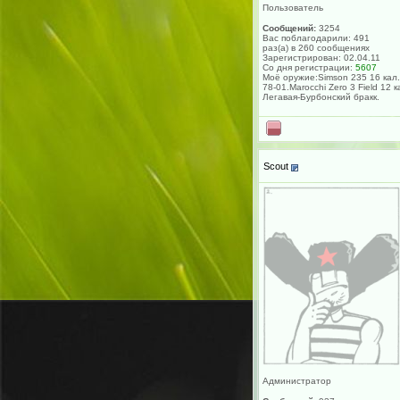
Пользователь
Сообщений:
3254
Вас поблагодарили: 491
раз(а) в 260 сообщениях
Зарегистрирован: 02.04.11
Со дня регистрации:
5607
Моё оружие:Simson 235 16 кал.
78-01.Marocchi Zero 3 Field 12 к
Легавая-Бурбонский бракк.
Scout
Администратор