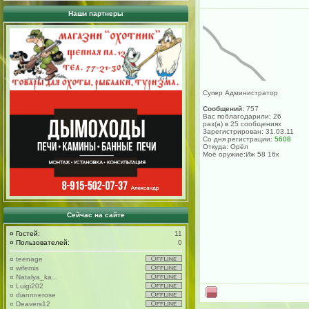
Наши партнеры
Супер Администратор
Сообщений:
757
Вас поблагодарили: 26
раз(а) в 25 сообщениях
Зарегистрирован: 31.03.11
Со дня регистрации:
5608
Откуда: Орёл
Моё оружие:Иж 58 16к
Сейчас на сайте
¤
Гостей:
11
¤
Пользователей:
0
¤
teenage
¤
wifemis
¤
Natalya_ka...
¤
Luigi202
¤
diannnerose
¤
Deavers12