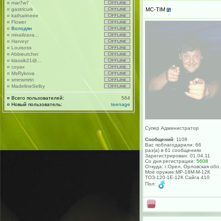
¤
mar7w7
MC-TIM
¤
gastricurk
¤
katharineee
¤
Flower
¤
Володян
¤
mixailzaxa...
¤
Harveyr
¤
Louisoss
¤
Abbieutcher
¤
klassik21@...
¤
coyax
¤
MsRykova
¤
smmsmrtn
¤
MadelineSelby
¤
Всего пользователей:
564
¤
Новый пользователь:
teenage
Супер Администратор
Сообщений:
1108
Вас поблагодарили: 66
раз(а) в 61 сообщениях
Зарегистрирован: 01.04.11
Со дня регистрации:
5608
Откуда: г.Орел, Орловская обл.
Моё оружие:МР-18М-М-12К
ТОЗ-120-1Е-12К Сайга 410
Пол: