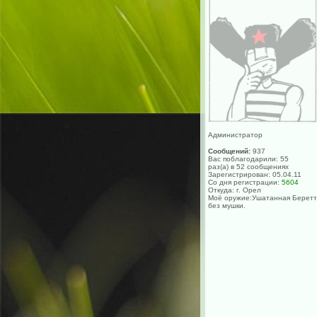
Администратор
Сообщений:
937
Вас поблагодарили: 55
раз(а) в 52 сообщениях
Зарегистрирован: 05.04.11
Со дня регистрации:
5604
Откуда: г. Орел
Моё оружие:Ушатанная Берет
без мушки.