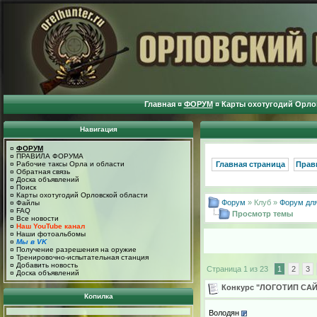
Главная
¤
ФОРУМ
¤
Карты охотугодий Орло
Навигация
¤
ФОРУМ
¤
ПРАВИЛА ФОРУМА
¤
Рабочие таксы Орла и области
Главная страница
Прав
¤
Обратная связь
¤
Доска объявлений
¤
Поиск
¤
Карты охотугодий Орловской области
Форум
» Клуб »
Форум для
¤
Файлы
¤
FAQ
Просмотр темы
¤
Все новости
¤
Наш YouTube канал
¤
Наши фотоальбомы
¤
Мы в VK
¤
Получение разрешения на оружие
¤
Тренировочно-испытательная станция
¤
Добавить новость
Страница 1 из 23
1
2
3
¤
Доска объявлений
Конкурс "ЛОГОТИП САЙ
Копилка
Володян