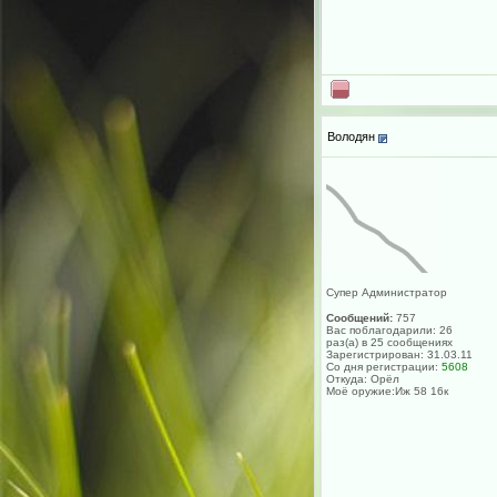
Володян
Супер Администратор
Сообщений:
757
Вас поблагодарили: 26
раз(а) в 25 сообщениях
Зарегистрирован: 31.03.11
Со дня регистрации:
5608
Откуда: Орёл
Моё оружие:Иж 58 16к