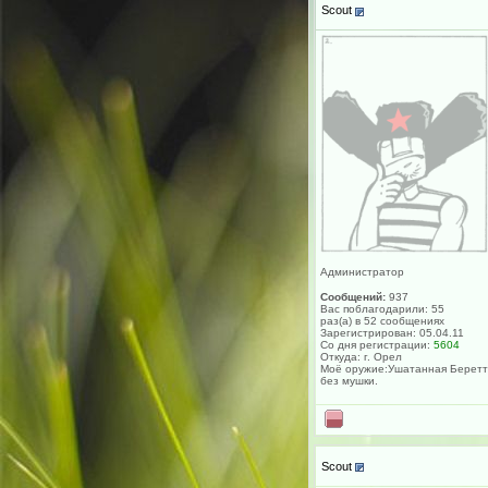
Scout
Администратор
Сообщений:
937
Вас поблагодарили: 55
раз(а) в 52 сообщениях
Зарегистрирован: 05.04.11
Со дня регистрации:
5604
Откуда: г. Орел
Моё оружие:Ушатанная Берет
без мушки.
Scout