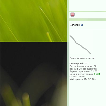
Володян
Супер Администратор
Сообщений:
757
Вас поблагодарили: 26
раз(а) в 25 сообщениях
Зарегистрирован: 31.03.11
Со дня регистрации:
5608
Откуда: Орёл
Моё оружие:Иж 58 16к