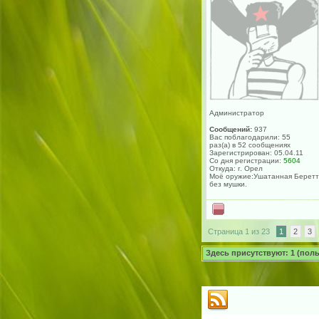
Администратор
Сообщений:
937
Вас поблагодарили: 55
раз(а) в 52 сообщениях
Зарегистрирован: 05.04.11
Со дня регистрации:
5604
Откуда: г. Орел
Моё оружие:Ушатанная Берет
без мушки.
Страница 1 из 23
1
2
3
Здесь присутствуют: 1 (польз