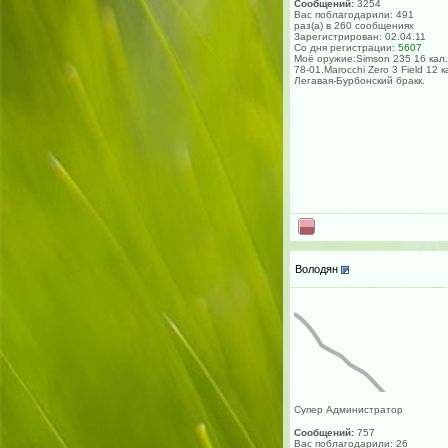
Сообщений:
3254
Вас поблагодарили: 491
раз(а) в 260 сообщениях
Зарегистрирован: 02.04.11
Со дня регистрации:
5607
Моё оружие:Simson 235 16 кал.
78-01.Marocchi Zero 3 Field 12 к
Легавая-Бурбонский бракк.
Володян
Супер Администратор
Сообщений:
757
Вас поблагодарили: 26