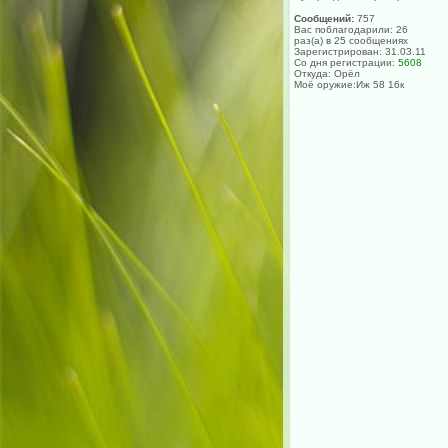
Сообщений:
757
Вас поблагодарили: 26
раз(а) в 25 сообщениях
Зарегистрирован: 31.03.11
Со дня регистрации:
5608
Откуда: Орёл
Моё оружие:Иж 58 16к