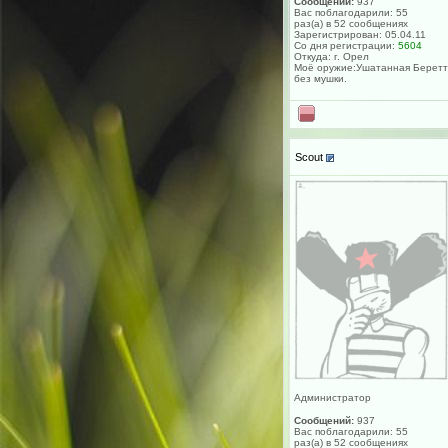
Сообщений:
937
Вас поблагодарили: 55
раз(а) в 52 сообщениях
Зарегистрирован: 05.04.11
Со дня регистрации:
5604
Откуда: г. Орел
Моё оружие:Ушатанная Берет
без мушки.
Scout
Администратор
Сообщений:
937
Вас поблагодарили: 55
раз(а) в 52 сообщениях