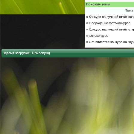
Похожие темы
Тема
¤
Конкурс на лучший отчёт сезо
¤
Обсуждение фотоконкурса
¤
Конкурс на лучший отчёт откр
¤
Фотоконкурс
¤
Объявляется конкурс на "Луч
Время загрузки: 1.74 секунд