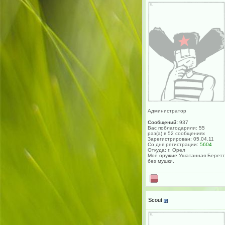
Администратор
Сообщений:
937
Вас поблагодарили: 55
раз(а) в 52 сообщениях
Зарегистрирован: 05.04.11
Со дня регистрации:
5604
Откуда: г. Орел
Моё оружие:Ушатанная Берет
без мушки.
Scout