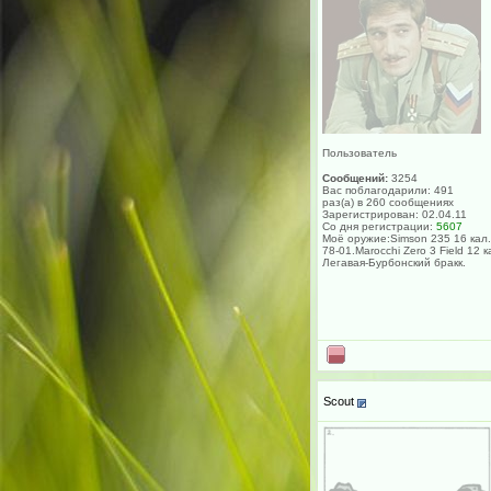
Пользователь
Сообщений:
3254
Вас поблагодарили: 491
раз(а) в 260 сообщениях
Зарегистрирован: 02.04.11
Со дня регистрации:
5607
Моё оружие:Simson 235 16 кал.
78-01.Marocchi Zero 3 Field 12 к
Легавая-Бурбонский бракк.
Scout