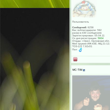
Пользователь
Сообщений:
6258
Вас поблагодарили: 592
раз(а) в 430 сообщениях
Зарегистрирован: 05.04.11
Со дня регистрации:
5604
Откуда: г.Орел, Орловская обл.
Моё оружие:ИЖ-43Е; МЦ 21-12;
ТОЗ-122 7,62х51
Пол:
MC-TIM