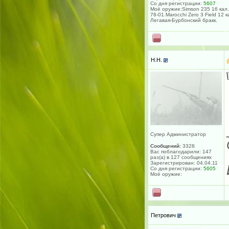
Со дня регистрации:
5607
Моё оружие:Simson 235 16 кал.
78-01.Marocchi Zero 3 Field 12 к
Легавая-Бурбонский бракк.
H.H.
Супер Администратор
Сообщений:
3328
Вас поблагодарили: 147
раз(а) в 127 сообщениях
Зарегистрирован: 04.04.11
Со дня регистрации:
5605
Моё оружие:
Петрович