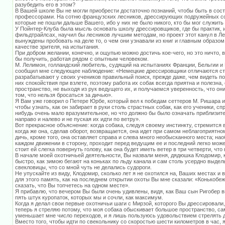
разубедить его в этом?
В Вашей школе Вы не могли приобрести достаточно познаний, чтобы быть в сост
профессорами. На сотню французских лесников, дрессирующих подружейных соб
которые не пошли дальше Вашего, ибо у них не было никого, кто бы мог служит
У Пойнтер-Клуба была мысль основать школу дрессировщиков, где бы практик,
фильдтрайлсах, научил бы лесников лучшим методам, но проект этот канул в Л
вынуждены пробовать на деле то, о чем они узнавали из книг и главным образом
качестве зрителя, на испытания.
При добром желании, конечно, и ощупью можно достичь кое-чего, но это ничто, 
бы получить, работая рядом с опытным человеком.
М. Лелимон, голландский любитель, судящий на испытаниях Франции, Бельгии и 
сообщил мне следующее наблюдение: «Немецкие дрессировщики отличаются ста
разрабатывают у своих учеников правильный поиск, прежде даже, чем видеть по
них спокойствия при взлете, поэтому работа их собак всегда приятна и полезна
пространство, не выходя из рук ведущего их, и получаемся уверенность, что он
том, что нельзя бросаться за дичью».
Я Вам уже говорил о Петере Юрбе, который вел к победам сеттеров М. Ришара 
чтобы узнать, как он забирает в руки столь страстных собак, как его ученики, сп
нибудь очень мало вразумительное, но что должно бы было означать приблизит
направо и налево и не пуская их идти по ветру».
Вот прекрасное объяснение: когда собака, следуя своему инстинкту, стремится 
когда же она, сделав оборот, возвращается, она идет при самом неблагоприятно
дичь, кроме того, она оставляет справа и слева много необысканного места; на
каждом движении в сторону, проходит перед ведущим ее и последний легко може
стоит ей слегка повернуть голову, как она будет иметь ветер в три четверти, что
В начале моей охотничьей деятельности, Вы назвали меня, дядюшка Клодомир, к
быстро, как зимою бегают на коньках по льду канала и сам столь усердно выдел
свекловицы, что со мной чуть не делались судороги.
Не упускайте из виду, Клодомир, сколько лет я не охотился на, Ваших местах и
для этого память, как на последнем открытии охоты Вы мне сказали: «Конькобеж
сказать, что Вы топчетесь на одном месте».
Я прибавлю, что вечером Вы были очень удивлены, видя, как Ваш сын Ригобер 
пять штук куропаток, которых мы и сочли, как максимум.
Когда я делал свои первые охотничьи шаги с Мирзой, которого Вы дрессировали, 
теперь я стреляю потому, что моя собака обыскивает большое пространство, сам 
уменьшает мне число переходов, и я лишь пользуюсь удовольствием стрелять д
Вместо того, чтобы идти по свекольнику со скоростью шести километров в час, 