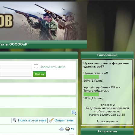
такты ОООООиР
Голосование
Нужен этот сайт и форум или
удалить всё?
Запомнить меня
Нужен, я читаю!!
50% [1 Голос]
Удаляй, удобнее в ВК и в
Телеге общаться.
50% [1 Голос]
Голосов: 2
Вы должны авторизироваться,
чтобы голосовать.
Начат: 16/09/2025 10:35
Поиск в этой теме
Опции темы
Архив опросов
#1
Авторизация