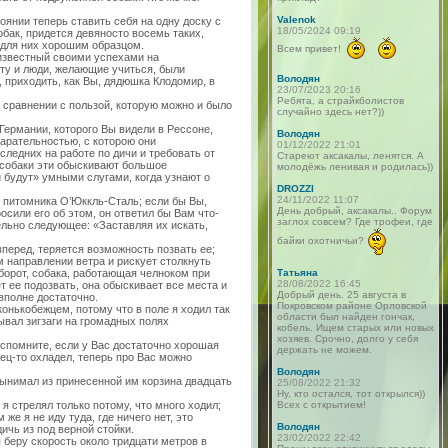
Valenok
оянии теперь ставить себя на одну доску с
18/05/2024 09:19
ак, придется девяносто восемь таких,
ь для них хорошим образцом.
Всем привет!
 известный своими успехами на
ету и люди, желающие учиться, были
Володян
, приходить, как Вы, дядюшка Клодомир, в
23/07/2023 20:16
Ребята, а страйкболистов
в сравнении с пользой, которую можно и было
случайно здесь нет?))
Германии, которого Вы видели в Рессоне,
Володян
рательностью, с которою они
01/12/2022 21:01
следних на работе по дичи и требовать от
Стареют аксакалы, ленятся. А
, собаки эти обыскивают большое
молодёжь ленивая и родилась))
и будут» умными слугами, когда узнают о
DROZZI
24/11/2022 11:07
и питомника О’Юккль-Сталь; если бы Вы,
День добрый, аксакалы.. Форум
росили его об этом, он ответил бы Вам что-
заглох совсем? Где трофеи, где
ельно следующее: «Заставляя их искать,
байки охотничьи?
вперед, теряется возможность позвать ее;
м направлении ветра и рискует столкнуть
оборот, собака, работающая челноком при
Татьяна
28/08/2022 16:45
т ее подозвать, она обыскивает все места и
Добрый день. 25 августа в
 вполне достаточно.
Покровском районе Орловской
онькобежцем, потому что в поле я ходил так
области был найден гончак,
ывал зигзаги на громадных полях
кобель. Ищем старых или новых
хозяев. Срочно, долго у себя
 вспомните, если у Вас достаточно хорошая
держать не можем.
ец-то охладел, теперь про Вас можно
Володян
вынимал из принесенной им корзина двадцать
25/08/2022 21:32
Ну, кто остался, тот открылся))
я стрелял только потому, что много ходил;
Всех с открытием!
же я не иду туда, где ничего нет, это
Володян
ичь из под верной стойки.
23/02/2022 22:42
я беру скорость около тридцати метров в