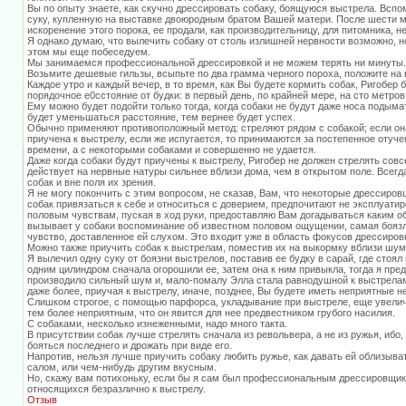
Вы по опыту знаете, как скучно дрессировать собаку, боящуюся выстрела. Всп
суку, купленную на выставке двоюродным братом Вашей матери. После шести м
искоренение этого порока, ее продали, как производительницу, для питомника, н
Я однако думаю, что вылечить собаку от столь излишней нервности возможно, но
этом мы еще побеседуем.
Мы занимаемся профессиональной дрессировкой и не можем терять ни минуты.
Возьмите дешевые гильзы, всыпьте по два грамма черного пороха, положите на 
Каждое утро и каждый вечер, в то время, как Вы будете кормить собак, Ригобер 
порядочное e0сстояние от будки: в первый день, по крайней мере, на сто метров
Ему можно будет подойти только тогда, когда собаки не будут даже носа подым
будет уменьшаться расстояние, тем вернее будет успех.
Обычно применяют противоположный метод: стреляют рядом с собакой; если она
приучена к выстрелу, если же испугается, то принимаются за постепенное отучен
времени, а с некоторыми собаками и совершенно не удается.
Даже когда собаки будут приучены к выстрелу, Ригобер не должен стрелять совс
действует на нервные натуры сильнее вблизи дома, чем в открытом поле. Всегд
собак и вне поля их зрения.
Я не могу покончить с этим вопросом, не сказав, Вам, что некоторые дрессиро
собак привязаться к себе и относиться с доверием, предпочитают не эксплуатир
половым чувствам, пуская в ход руки, предоставляю Вам догадываться каким об
вызывает у собаки воспоминание об известном половом ощущении, самая боязл
чувство, доставленное ей слухом. Это входит уже в область фокусов дрессировк
Можно также приучить собак к выстрелам, поместив их на выкормку вблизи шумны
Я вылечил одну суку от боязни выстрелов, поставив ее будку в сарай, где стоя
одним цилиндром сначала огорошили ее, затем она к ним привыкла, тогда я пре
производило сильный шум и, мало-помалу Элла стала равнодушной к выстрелам
даже более, приучая к выстрелу, иначе, позднее, Вы будете иметь неприятные н
Слишком строгое, с помощью парфорса, укладывание при выстреле, еще увеличи
тем более неприятным, что он явится для нее предвестником грубого насилия.
С собаками, несколько изнеженными, надо много такта.
В присутствии собак лучше стрелять сначала из револьвера, а не из ружья, ибо,
бояться последнего и дрожать при виде его.
Напротив, нельзя лучше приучить собаку любить ружье, как давать ей облизыва
салом, или чем-нибудь другим вкусным.
Но, скажу вам потихоньку, если бы я сам был профессиональным дрессировщиком
относящихся безразлично к выстрелу.
Отзыв