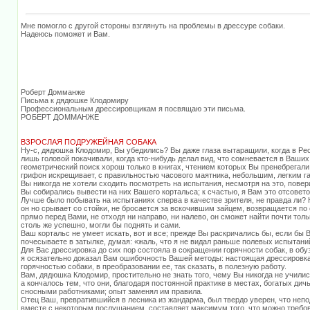
Мне помогло с другой стороны взглянуть на проблемы в дрессуре собаки.
Надеюсь поможет и Вам.
Роберт Домманже
Письма к дядюшке Клодомиру
Профессиональным дрессировщикам я посвящаю эти письма.
РОБЕРТ ДОММАНЖЕ
ВЗРОСЛАЯ ПОДРУЖЕЙНАЯ СОБАКА
Ну-с, дядюшка Клодомир, Вы убедились? Вы даже глаза вытаращили, когда в Ре
лишь головой покачивали, когда кто-нибудь делал вид, что сомневается в Ваших
геометрический поиск хорош только в книгах, чтением которых Вы пренебрегали
грифон искрещивает, с правильностью часового маятника, небольшим, легким 
Вы никогда не хотели сходить посмотреть на испытания, несмотря на это, пове
Вы собирались вывести на них Вашего кортальса; к счастью, я Вам это отсовето
Лучше было побывать на испытаниях сперва в качестве зрителя, не правда ли? 
он но срывает со стойки, не бросается за вскочившим зайцем, возвращается по с
прямо перед Вами, не отходя ни направо, ни налево, он сможет найти почти толь
столь же успешно, могли бы поднять и сами.
Ваш кортальс не умеет искать, вот и все; прежде Вы раскричались бы, если бы В
почесываете в затылке, думая: «жаль, что я не видал раньше полевых испытани
Для Вас дрессировка до сих пор состояла в сокращении горячности собак, в обу
я осязательно доказал Вам ошибочность Вашей методы: настоящая дрессировк
горячностью собаки, в преобразовании ее, так сказать, в полезную работу.
Вам, дядюшка Клодомир, простительно не знать того, чему Вы никогда не училис
а кончалось тем, что они, благодаря постоянной практике в местах, богатых дич
сносными работниками; опыт заменял им правила.
Отец Ваш, превратившийся в лесника из жандарма, был твердо уверен, что непо
вместе с некоторым послушанием, составляет максимум того, что можно требов