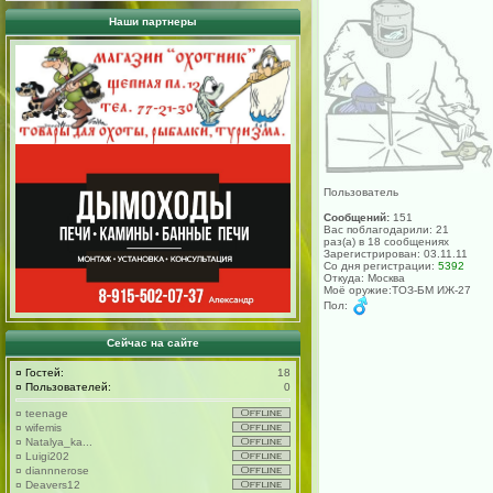
Наши партнеры
Пользователь
Сообщений:
151
Вас поблагодарили: 21
раз(а) в 18 сообщениях
Зарегистрирован: 03.11.11
Со дня регистрации:
5392
Откуда: Москва
Моё оружие:ТОЗ-БМ ИЖ-27
Пол:
Сейчас на сайте
¤
Гостей:
18
¤
Пользователей:
0
¤
teenage
¤
wifemis
¤
Natalya_ka...
¤
Luigi202
¤
diannnerose
¤
Deavers12