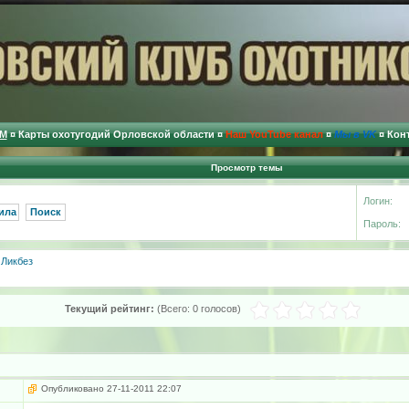
М
¤
Карты охотугодий Орловской области
¤
Наш YouTube канал
¤
Мы в VK
¤
Кон
Просмотр темы
Логин:
ила
Поиск
Пароль:
»
Ликбез
Текущий рейтинг:
(Всего:
0 голосов
)
Опубликовано 27-11-2011 22:07