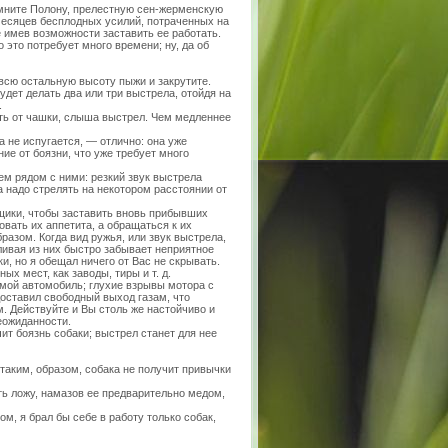
омните Полону, прелестную сен-жерменскую
есяцев бесплодных усилий, потраченных на
е имев возможности заставить ее работать.
 это потребует много времени; ну, да об
всю остальную высоту пыжи и закрутите.
будет делать два или три выстрела, отойдя на
.
ать от чашки, слыша выстрел. Чем медленнее
 не испугается, — отлично: она уже
ие от боязни, что уже требует много
ем рядом с ними: резкий звук выстрела
а надо стрелять на некотором расстоянии от
вщики, чтобы заставить вновь прибывших
овать их аппетита, а обращаться к их
разом. Когда вид ружья, или звук выстрела,
ивая из них быстро забывает неприятное
и, но я обещал ничего от Вас не скрывать.
х мест, как заводы, тиры и т. д.
л мой автомобиль; глухие взрывы мотора с
доставил свободный выход газам, что
. Действуйте и Вы столь же настойчиво и
еожиданности.
т боязнь собаки; выстрел станет для нее
 таким, образом, собака не получит привычки
ть ложу, намазов ее предварительно медом,
, я брал бы себе в работу только собак,