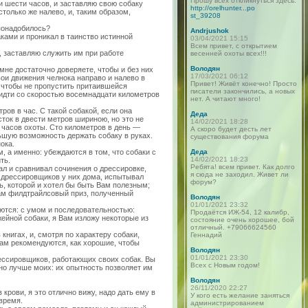
Прошу всех откликнуться здесь:
и шести часов, и заставляю свою собаку
http://orelhunter...po
только же налево, и, таким образом,
st_39208
 понадобилось?
Andrjushok
баками и проникал в таинство истинной
03/04/2021 15:15
Всем привет, с открытием
ю, заставляю служить им при работе
весенней охоты всех!!!
Володян
мне достаточно доверяете, чтобы и без них
17/03/2021 06:12
вои движения челнока направо и налево в
Привет! Живёт конечно! Просто
, чтобы не пропустить притаившейся
писатели закончились, а новых
а идти со скоростью восемнадцати километров
нет. А читают много!
ов в час. С такой собакой, если она
Деда
ток в двести метров шириною, но это не
14/02/2021 18:28
и часов охоты. Сто километров в день —
А скоро будет десть лет
ьшую возможность держать собаку в руках.
существования форума
ока.
, а именно: убеждаются в том, что собаки с
Деда
14/02/2021 18:23
ть.
Ребята! всем привет. Как долго
ал и сравнивал сочинения о дрессировке,
я сюда не заходил. Живет ли
х дрессировщиков у них дома, испытывал
форум?
ь, которой и хотел бы быть Вам полезным;
Вам филдтрайлсовый приз, полученный
Володян
01/01/2021 23:32
ются: с умом и последовательностью:
Продаётся ИЖ-54, 12 калибр,
жейной собаки, я Вам изложу некоторые из
состояние очень хорошее, бой
отличный. +79066624560
нигах, и, смотря по характеру собаки,
Геннадий
там рекомендуются, как хорошие, чтобы
Володян
01/01/2021 23:30
ессировщиков, работающих своих собак. Вы
Всех с Новым годом!
чно лучше моих: их опытность позволяет им
Володян
26/11/2020 22:27
 крови, я это отлично вижу, надо дать ему в
У кого есть желание заняться
время.
администрированием