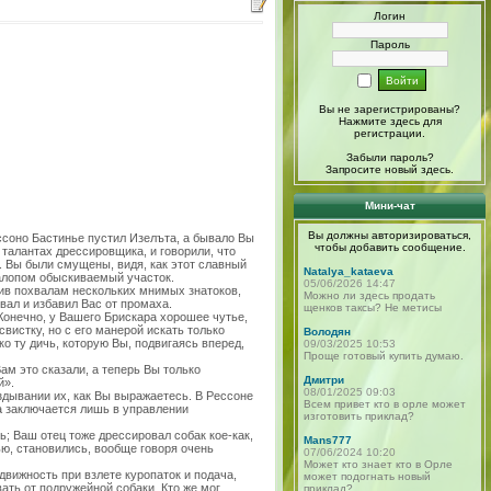
Логин
Пароль
Вы не зарегистрированы?
Нажмите здесь
для
регистрации.
Забыли пароль?
Запросите новый
здесь
.
Мини-чат
Вы должны авторизироваться,
ссоно Бастинье пустил Изелъта, а бывало Вы
чтобы добавить сообщение.
 талантах дрессировщика, и говорили, что
. Вы были смущены, видя, как этот славный
Natalya_kataeva
галопом обыскиваемый участок.
05/06/2026 14:47
рив похвалам нескольких мнимых знатоков,
Можно ли здесь продать
вал и избавил Вас от промаха.
щенков таксы? Не метисы
Конечно, у Вашего Брискара хорошее чутье,
вистку, но с его манерой искать только
Володян
ко ту дичь, которую Вы, подвигаясь вперед,
09/03/2025 10:53
Проще готовый купить думаю.
ам это сказали, а теперь Вы только
Дмитри
й».
08/01/2025 09:03
здывании их, как Вы выражаетесь. В Рессоне
Всем привет кто в орле может
а заключается лишь в управлении
изготовить приклад?
ь; Ваш отец тоже дрессировал собак кое-как,
Mans777
ью, становились, вообще говоря очень
07/06/2024 10:20
Может кто знает кто в Орле
движность при взлете куропаток и подача,
может подогнать новый
ать от подружейной собаки. Кто же мог
приклад?