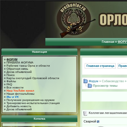
Главная
¤
ФОРУ
Навигация
¤
ФОРУМ
¤
ПРАВИЛА ФОРУМА
¤
Рабочие таксы Орла и области
Главная страница
Прав
¤
Обратная связь
¤
Доска объявлений
¤
Поиск
¤
Карты охотугодий Орловской области
Форум
» Собаководство 
¤
Файлы
¤
FAQ
Просмотр темы
¤
Все новости
¤
Наш YouTube канал
¤
Наши фотоальбомы
¤
Мы в VK
¤
Получение разрешения на оружие
¤
Тренировочно-испытательная станция
¤
Добавить новость
¤
Доска объявлений
Коллегам легашатникам
Копилка
Сварной