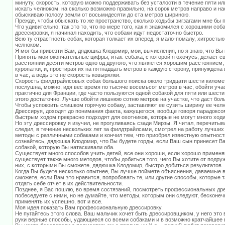
минуту, скорость, которую можно поддерживать без усталости в течение пяти ил
искать челноком, на сколько возможно правильно, на сорок метров направо и нас
обыскиваю полосу земли от восьмидесяти до ста метров шириною.
Прежде, чтобы обыскать то же пространство, сколько ходьбы зигзагами мне бы
Что удивительно, так это то, что по мере того, как я знакомился с хорошими со
дрессировки, я начинал находить, что собаки идут недостаточно быстро.
Всю ту страстность собак, которая толкает их вперед, я мало-помалу, хитрость
челноком.
Я мог бы привезти Вам, дядюшка Клодомир, мои, вычисления, но я знаю, что Вы 
Припять мои окончательные цифры, итак: собака, с которой я охочусь, делает с
расстоянии десяти метров одно од другого, что является хорошим расстоянием
куропатки, и, простирая их на пятнадцать метров в каждую сторону, принужден
в час, а ведь это не скорость ковырялки.
Скорость филдтрайлсовых собак большого поиска около тридцати шести километр
послушна, можно, идя вес время по тысяче восемьсот метров в час, обойти учас
практично для Франции, где часто пользуются одной собакой для пяти или шест
этого достаточно. Лучше обойти лишнюю сотню метров на участке, что даст бол
Чтобы успокоить слишком горячую собаку, заставляют ее сузить ширину ее челн
Дрессируя, доходят до понимания факта, кажущегося, вообще говоря парадоксом
быстрым ходом прекрасно подходят для охотников, которые не могут много ходи
Но эту дрессировку я изучил, не прогуливаясь сзади Мирзы. Я читал, перечитыв
следил, в течение нескольких лет за филдтрайлсами, смотрел на работу лучши
методы с различными собаками и кончил тем, что приобрел известную опытност
сознайтесь, дядюшка Клодомир, что Вы будете горды, если Ваш сын принесет 
собакой, которую Вы натаскивали оба.
Существует много способов учить детей, все они хороши, если хорошо применя
существует также много методов, чтобы добиться того, чего Вы хотите от подру
них, с которыми Вы сможете, дядюшка Клодомир, быстро добиться результатов.
Когда Вы будете несколько опытнее, Вы лучше поймете объяснения, даваемые в к
сможете, если Вам это нравится, попробовать те, или другие способы, которые 
отдать себе отчет в их действительности.
Позднее, я Вас пошлю, во время состязаний, посмотреть профессиональных др
побеседуете с ними, но не думайте, что методы, которым они следуют, бесконе
применять их успешно, вот и все.
Моя идея показать Вам профессиональную дрессировку.
Не пугайтесь этого слова. Ваш мальчик хочет быть дрессировщиком, у него это в
руки верные способы, удающиеся со всеми собаками и в возможно кратчайшее 