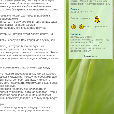
ь о своем ремесле, поэтому и он каждый
сайта? Может кто-то из вновь
то и это нам обошлось столько-то». И
прибывших? Жду предложений.
отки в условиях наибольшей экономии.
озможно быстрее и, в то же время возможно
Саныч
04/08/2020 12:57
оздано не для охотника, или лесника,
Скоро открытие
ессировщиком.
 на то, что ему уже год и три месяца, едва
вают призы на филдтрайлсах.
мои поздравления!!!
 мы запишем его в будущем году на
 которым Ригобер будет дебютировать на
Володян
26/06/2020 05:25
Славный отчётец, Павлик! Рад,
, Фрам, сослужит Вам хорошую службу, как
что обошлось! Я вот тоже
свалился и лечит меня
баки, не трудно было бы здесь их
патологоанатом, больше не
и она прилагается к обучению щенят.
доверяю никому))
ся, то подавать, то искать челноком, Это не
обиться успеха надо принять за священное
Архив чата
ля прогулки с нами или для работы, а ни как
м провощенным полотном, куда кладут
щего пешком дрессировщика, или за колесом
дядюшка Клодомир, пользуясь сворками; две
дут пытаться обогнать Вас, и крикнуть:
ремени, побаловать ими идущих сзади собак,
нно «назад».
анников, на прогулке, следовать за
 время от времени, останавливается, чтобы
ддержит добрые отношения с собаками.
ния, приучают доверять хозяину и приводят
рки.
 собак каждый день в будку. Так как к
те собакам, по часу утром и вечером,