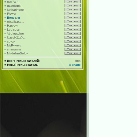
¤
mar7w7
¤
gastricurk
¤
katharineee
¤
Flower
¤
Володян
¤
mixailzaxa...
¤
Harveyr
¤
Louisoss
¤
Abbieutcher
¤
klassik21@...
¤
coyax
¤
MsRykova
¤
smmsmrtn
¤
MadelineSelby
¤
Всего пользователей:
564
¤
Новый пользователь:
teenage