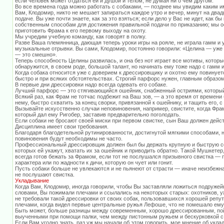
если человек может отдаться ей и душой и телом, не думая ни о чем другом.
Во все времена года можно работать с собаками, — позднее мы увидим каким и
Вам, Клодомир, никто не мешает запираться каждое утро и вечер, минут на двад
подаче. Вы уже почти знаете, как за это взяться; если дело у Вас не идет, как 
собственным способам для достижения правильной подачи по приказанию; мы о
приготовить Фрама к его первому выходу на охоту.
Мы учредим учебную команду, как говорят в полку.
Разве Ваша племянница, дающая теперь уроки игры на рояле, не играла гамм и 
музыкальные отрывки. Вы сами, Клодомир, постоянно говорили: «Целина — уже 
— это смешно».
Теперь способность Целины развилась, и она без нот играет все мотивы, котор
обнаружится, в своем роде, большой талант, но начинать ему тоже надо с гамм 
Когда собака относится уже с доверием к дрессировщику и охотно ему повинует
быстро и при всяких обстоятельствах. Строгий парфорс нужен, главным образом
В первые дни дрессировки надо всегда одевать его собаке.
Лучший парфорс — это стягивающийся ошейник, снабженный остриями, который д
Всякий раз, как Фрам не тотчас подбежит на Ваш зов, — а это время от времени
нему, быстро схватить за конец сворки, привязанной к ошейнику, и тащить его, с
Вызывайте искусственно случаи неповиновения, например, свистите, когда Фрам
который дал ему Ригобер, заставив предварительно поголодать.
Если собаки не бросают своей миски при первом свистке, сын Ваш должен дейст
Дисциплина имеет свои требования.
Благодаря благодетельной рутинированности, достигнутой мягкими способами,
повиновения будут необходимы не часто.
Профессиональный дрессировщик должен был бы держать крупную и быструю соб
которых ей укажут, хватать их за ошейник и приводить обратно. Такой Мушкете
всегда готов бежать за Фрамом, если тот не послушался призывного свистка — 
характера или по жадности к дичи, которую он чует или гонит.
Пусть собаки больше не увлекаются и не пьянеют от страсти — иначе неизбежная
не послушают свистка.
Укладывание
Когда Вам, Клодомир, иногда говорили, чтобы Вы заставляли ложиться подружей
словами, Вы пожимали плечами и ссылались на некоторых старых: охотников, у
не требовали такой дрессировки от своих собак, пользовавшихся хорошей репут
плечами, когда видел первые центральные ружья Лефоше, что не помешало ему 
Быть может, больше разницы между современным, хорошо дрессированным, по
выученными при помощи палки, чем между пистонным ружьем и бескурковкой с
Если Вам угодно знать, раз уж мы начали об этом говорить, мое мнение об укла