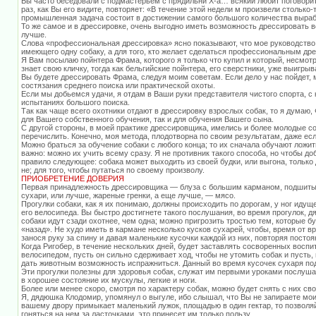
Вы часто беседовали с подмастерьем с прядильни Х-а… всякий любит поговорит
раз, как Вы его видите, повторяет: «В течение этой недели м произвели столько-
промышленная задача состоит в достижении самого большого количества выраб
То же самое и в дрессировке, очень выгодно иметь возможность дрессировать в
лучше.
Слова «профессиональная дрессировка» ясно показывают, что мое руководство с
имеющего одну собаку, а для того, кто желает сделаться профессиональным др
Я Вам посылаю пойнтера Фрама, которого я только что купил и который, несмотря
знает свою кличку, тогда как бельгийские пойнтера, его сверстники, уже выигры
Вы будете дрессировать Фрама, следуя моим советам. Если дело у нас пойдет,
состязания среднего поиска или практической охоты.
Если мы добьемся удачи, я отдам в Ваши руки представителя чистого спорта, с
испытаниях большого поиска.
Так как чаще всего охотники отдают в дрессировку взрослых собак, то я думаю
для Вашего собственного обучения, так и для обучения Вашего сына.
С другой стороны, в моей практике дрессировщика, имелись и более молодые со
перечислить. Конечно, моя метода, плодотворна по своим результатам, даже есл
Можно браться за обучение собаки с любого конца; то их сначала обучают ложить
важно: можно их учить всему сразу. Я не противник такого способа, но чтобы д
правило следующее: собака может выходить из своей будки, или выгона, только д
не; для того, чтобы путаться по своему произволу.
ПРИОБРЕТЕНИЕ ДОВЕРИЯ
Первая принадлежность дрессировщика — блуза с большим карманом, подшиты
сухари, или лучше, жареные гренки, а еще лучше, — мясо.
Прогулки собаки, как я их понимаю, должны происходить по дорогам, у ног иду
его велосипеда. Вы быстро достигнете такого послушания, во время прогулок, 
собаки идут сзади охотнее, чем одна; можно пригрозить тростью тем, которые бу
«назад». Не худо иметь в кармане несколько кусков сухарей, чтобы, время от в
занося руку за спину и давая маленькие кусочки каждой из них, повторяя постоя
Когда Ригобер, в течение нескольких дней, будет заставлять сосворенных воспит
велосипедом, пусть он сильно сдерживает ход, чтобы не утомить собак и пусть,
дать животным возможность испражниться. Данный во время кусочек сухаря по
Эти прогулки полезны для здоровья собак, служат им первыми уроками послуша
в хорошее состояние их мускулы, легкие и ноги.
Более или менее скоро, смотря по характеру собак, можно будет снять с них сво
Я, дядюшка Клодомир, упомянул о выгуле, ибо слышал, что Вы не запираете моих
вашему двору примыкает маленький лужок, площадью в один гектар, то позволяй
гоняться на нем за ласточками, это принесет им только пользу.