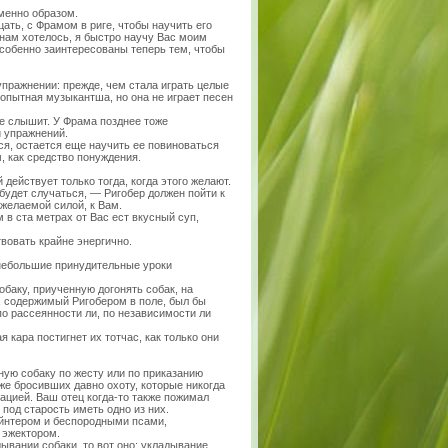
менно образом.
цать, с Фрамом в риге, чтобы научить его
бы нам хотелось, я быстро научу Вас моим
собенно заинтересованы теперь тем, чтобы
упражнении: прежде, чем стала играть целые
опытная музыкантша, но она не играет песен
ые слышит. У Фрама позднее тоже
и упражнений.
ся, остается еще научить ее повиноваться
, как средство понуждения.
ействует только тогда, когда этого желают.
 будет случаться, — Ригобер должен пойти к
 желаемой силой, к Вам.
 в ста метрах от Вас ест вкусный суп,
вовать крайне энергично.
 небольшие принудительные уроки
аку, приученную догонять собак, на
р, содержимый Ригобером в поле, был бы
по рассеянности ли, по независимости ли
 кара постигнет их тотчас, как только они
ную собаку по жесту или по приказанию
же бросивших давно охоту, которые никогда
ацией. Ваш отец когда-то также пожимал
под старость иметь одно из них.
йнтером и беспородными псами,
 эжектором.
дывании собаки, то вот оно: укладывание