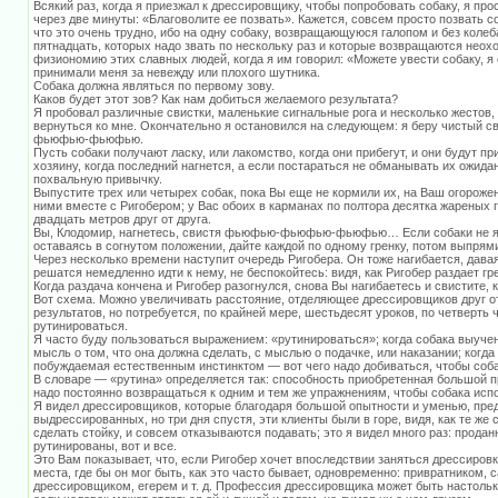
Всякий раз, когда я приезжал к дрессировщику, чтобы попробовать собаку, я прос
через две минуты: «Благоволите ее позвать». Кажется, совсем просто позвать со
что это очень трудно, ибо на одну собаку, возвращающуюся галопом и без колеб
пятнадцать, которых надо звать по нескольку раз и которые возвращаются неох
физиономию этих славных людей, когда я им говорил: «Можете увести собаку, я 
принимали меня за невежду или плохого шутника.
Собака должна являться по первому зову.
Каков будет этот зов? Как нам добиться желаемого результата?
Я пробовал различные свистки, маленькие сигнальные рога и несколько жестов, 
вернуться ко мне. Окончательно я остановился на следующем: я беру чистый с
фьюфью-фьюфью.
Пусть собаки получают ласку, или лакомство, когда они прибегут, и они будут пр
хозяину, когда последний нагнется, а если постараться не обманывать их ожида
похвальную привычку.
Выпустите трех или четырех собак, пока Вы еще не кормили их, на Ваш огорожен
ними вместе с Ригобером; у Вас обоих в карманах по полтора десятка жареных г
двадцать метров друг от друга.
Вы, Клодомир, нагнетесь, свистя фьюфью-фьюфью-фьюфью… Если собаки не явя
оставаясь в согнутом положении, дайте каждой по одному гренку, потом выпрям
Через несколько времени наступит очередь Ригобера. Он тоже нагибается, давая
решатся немедленно идти к нему, не беспокойтесь: видя, как Ригобер раздает гре
Когда раздача кончена и Ригобер разогнулся, снова Вы нагибаетесь и свистите,
Вот схема. Можно увеличивать расстояние, отделяющее дрессировщиков друг от
результатов, но потребуется, по крайней мере, шестьдесят уроков, по четверть
рутинироваться.
Я часто буду пользоваться выражением: «рутинироваться»; когда собака выучен
мысль о том, что она должна сделать, с мыслью о подачке, или наказании; когда
побуждаемая естественным инстинктом — вот чего надо добиваться, чтобы соба
В словаре — «рутина» определяется так: способность приобретенная большой пр
надо постоянно возвращаться к одним и тем же упражнениям, чтобы собака исп
Я видел дрессировщиков, которые благодаря большой опытности и уменью, пре
выдрессированных, но три дня спустя, эти клиенты были в горе, видя, как те же
сделать стойку, и совсем отказываются подавать; это я видел много раз: прода
рутинированы, вот и все.
Это Вам показывает, что, если Ригобер хочет впоследствии заняться дрессировк
места, где бы он мог быть, как это часто бывает, одновременно: привратником,
дрессировщиком, егерем и т. д. Профессия дрессировщика может быть настольк