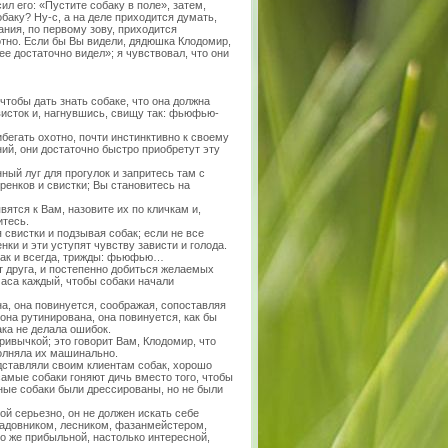
ил его: «Пустите собаку в поле», затем,
баку? Ну-с, а на деле приходится думать,
ания, по первому зову, приходится
отно. Если бы Вы видели, дядюшка Клодомир,
ее достаточно видел»; я чувствовал, что они
чтобы дать знать собаке, что она должна
висток и, нагнувшись, свищу так: фьюфью-
ибегать охотно, почти инстинктивно к своему
ний, они достаточно быстро приобретут эту
ный луг для прогулок и запритесь там с
ренков и свистки; Вы становитесь на
тся к Вам, назовите их по кличкам и,
итесь.
 свистки и подзывая собак; если не все
нки и эти уступят чувству зависти и голода.
 как и всегда, трижды: фьюфью…
 друга, и постепенно добиться желаемых
 часа каждый, чтобы собаки начали
а, она повинуется, соображая, сопоставляя
 она рутинирована, она повинуется, как бы
ка не делала ошибок.
ивычкой; это говорит Вам, Клодомир, что
олняла их машинально.
дставляли своим клиентам собак, хорошо
 самые собаки гоняют дичь вместо того, чтобы
нные собаки были дрессированы, но не были
ой серьезно, он не должен искать себе
 садовником, лесником, фазанмейстером,
о же прибыльной, настолько интересной,